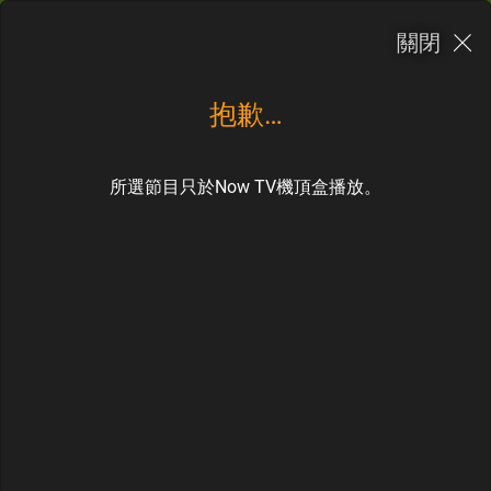
Now TV應用程式
關閉
×
OPEN
Now TV Limited
FREE - In Google Play
抱歉…
訂購
Togg
navi
所選節目只於Now TV機頂盒播放。
>
>
主頁
節目表
CH 903
全日節目表
成人極品台
立即觀看
CH 903
週五
週六
週日
週一
週二
週三
週四
07
08
09
10
11
12
13