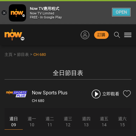
Now TV應用程式
×
OPEN
Now TV Limited
FREE - In Google Play
訂購
Togg
navi
>
>
主頁
節目表
CH 680
全日節目表
Now Sports Plus
立即觀看
CH 680
週日
週一
週二
週三
週四
週五
週六
09
10
11
12
13
14
15