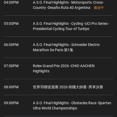
04:00PM
A.S.O. Final Highlights - Motorsports: Cross-
Country -Desafio Ruta 40 Argentina
播放中
05:00PM
A.S.O. Final Highlights - Cycling -UCI Pro Series -
Presidential Cycling Tour of Turkiye
06:00PM
A.S.O. Final Highlights - Schneider Electric
Marathon De Paris 第1集
07:00PM
Rolex Grand Prix 2026 -CHIO AACHEN
Highlights
08:00PM
世界羽聯巡迴賽 2026 韓國大師賽 -男單決賽
09:00PM
A.S.O. Final Highlights - Obstacles Race -Spartan
Ultra World Championships