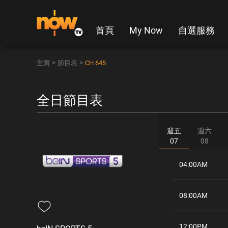
首頁
My Now
自選服務
>
>
主頁
節目表
CH 645
全日節目表
週五
週六
07
08
04:00AM
08:00AM
12:00PM