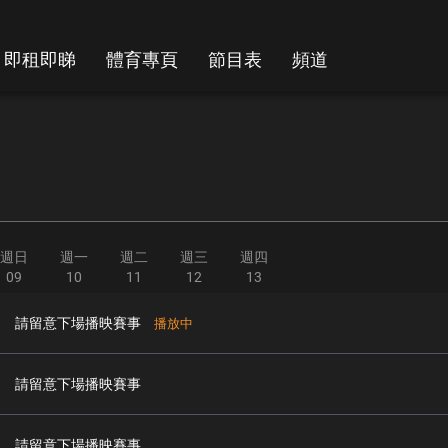
即租即睇
體育專頁
節目表
頻道
週日
週一
週二
週三
週四
09
10
11
12
13
請留意下場播映賽事
播放中
請留意下場播映賽事
請留意下場播映賽事