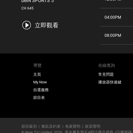
beIN SPORTS 5
CH 645
04:00PM
立即觀看
08:00PM
導覽
在線查詢
主頁
常見問題
My Now
播放器快速鍵
自選服務
節目表
節目級別
|
條款及約束
|
免責聲明
|
政策聲明
© Now TV Limited,
2026
貴金屬及寶石A類註冊交易商
(註冊號碼：A-