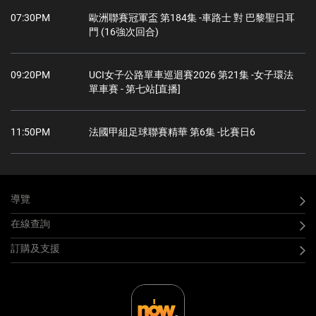
07:30PM
歐洲聯賽冠軍盃 第184集 -車路士 對 巴黎聖日耳
門 (16強次回合)
09:20PM
UCI女子公路單車巡迴賽2026 第21集 -女子環法
單車賽 - 第七站[直播]
11:50PM
法國甲組足球聯賽精華 第6集 -比賽日6
導覽
在線查詢
訂購及支援