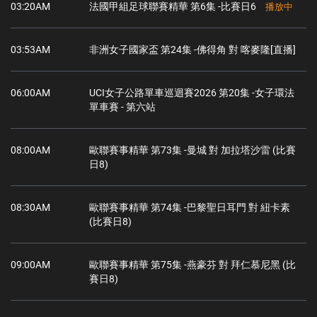
03:20AM
法國甲組足球聯賽精華 第6集 -比賽日6
播放中
03:53AM
非洲女子國家盃 第24集 -佛得角 對 喀麥隆[直播]
06:00AM
UCI女子公路單車巡迴賽2026 第20集 -女子環法
單車賽 - 第六站
08:00AM
歐聯賽事精華 第73集 -曼城 對 加拉塔沙雷 (比賽
日8)
08:30AM
歐聯賽事精華 第74集 -巴黎聖日耳門 對 紐卡素
(比賽日8)
09:00AM
歐聯賽事精華 第75集 -燕豪芬 對 拜仁慕尼黑 (比
賽日8)