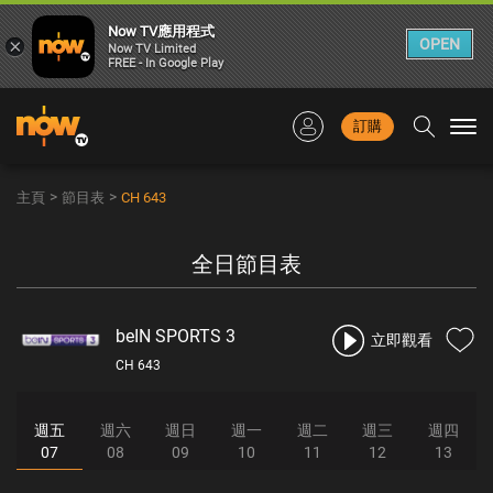
Now TV應用程式
×
OPEN
Now TV Limited
FREE - In Google Play
訂購
Togg
navi
>
>
主頁
節目表
CH 643
全日節目表
beIN SPORTS 3
立即觀看
CH 643
週五
週六
週日
週一
週二
週三
週四
07
08
09
10
11
12
13