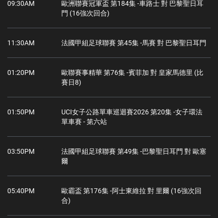
09:30AM
歐洲聯賽冠軍盃 第184集 -車路士 對 巴黎聖日耳
門 (16強次回合)
11:30AM
法國甲組足球聯賽 第45集 -馬賽 對 巴黎聖日耳門
01:20PM
歐聯賽事精華 第76集 -賓菲加 對 皇家馬德里 (比
賽日8)
01:50PM
UCI女子公路單車巡迴賽2026 第20集 -女子環法
單車賽 - 第六站
03:50PM
法國甲組足球聯賽 第49集 -巴黎聖日耳門 對 歐塞
爾
05:40PM
歐霸盃 第176集 -阿士東維拉 對 里爾 (16強次回
合)