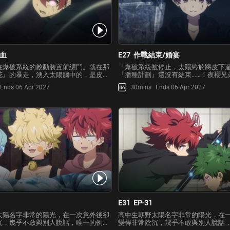
血
E27
作戰結束/婚宴
在爆破系統的啟動裝置前纏鬥。就在那
「爆破系統被停止，太陽終於將皮下
花』的暴走，湧入太陽腦中的，是皮下
『播種計劃』還沒有結束……！夜櫻兄
——。山丘上的小診所，川下醫院。年
到現場，對皮下發起了全面攻擊，然
Ends 06 Apr 2027
30mins
Ends 06 Apr 2027
真受到了政府的秘密命令，致力於研究
全沒有受到任何傷害。面對露出從容
秘能力的女性。被她血液中隱藏的未知
夜櫻兄妹們無計可施地站在原地。在
的川下，為
下，太陽突然注意到了
E31
EP-31
太陽名字非常的陽光，在一次意外後卻
高中生朝野太陽名字非常的陽光，在
沉，幾乎不敢與別人說話，唯一的例外
變得非常陰沉，幾乎不敢與別人說話