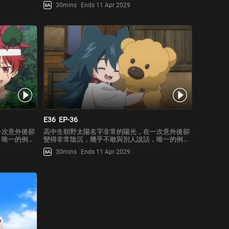
，因為疑似迷
就是青梅竹馬夜櫻六美。然而某一天，因為疑似迷
30mins
Ends 11 Apr 2029
害太陽，太陽
戀六美的跟蹤狂晝川老師卻想動手殺害太陽，太陽
六美竟是特務
被一群神秘人士救走後，才赫然得知六美竟是特務
世家的千金大小姐…！
E36
EP-36
一次意外後卻
高中生朝野太陽名字非常的陽光，在一次意外後卻
，唯一的例外
變得非常陰沉，幾乎不敢與別人說話，唯一的例外
，因為疑似迷
就是青梅竹馬夜櫻六美。然而某一天，因為疑似迷
30mins
Ends 11 Apr 2029
害太陽，太陽
戀六美的跟蹤狂晝川老師卻想動手殺害太陽，太陽
六美竟是特務
被一群神秘人士救走後，才赫然得知六美竟是特務
世家的千金大小姐…！