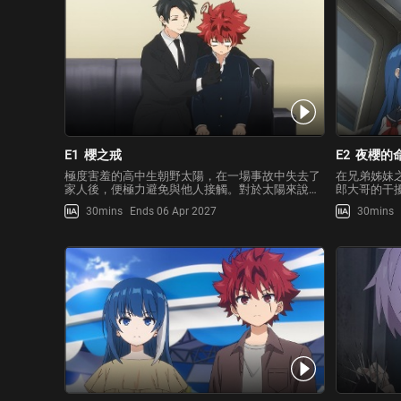
E1
櫻之戒
E2
夜櫻的
極度害羞的高中生朝野太陽，在一場事故中失去了
在兄弟姊妹
家人後，便極力避免與他人接觸。對於太陽來說，
郎大哥的干
青梅竹馬夜櫻六美是唯一一個可以信任的特別存
房間睡醒的
30mins
Ends 06 Apr 2027
30mins
在。某天放學後，太陽被昼川老師叫去辦公室。在
同時家裡也
那裡，他看到了許多六美的偷拍收藏品，這才得知
自己家中設
昼川老師一直在背後暗中
櫻家的使命