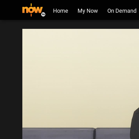
Home
My Now
On Demand