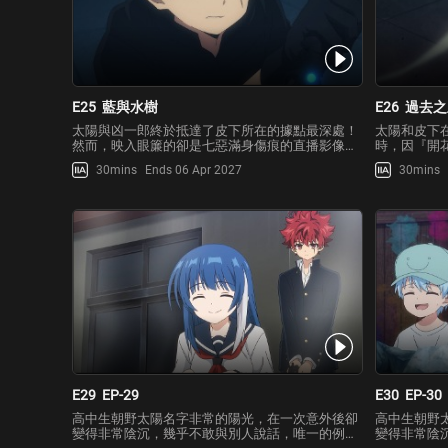
E25
藍與水樹
E26
過去之
太陽與凶一郎終於抵達了皮下所在的據點最深處！
太陽和皮下
然而，映入眼簾的卻是七惡滿身傷痕的直播影像。
時，因『開
稍早之前正在幫助實驗體們逃脫的七惡，遭遇了
過去的記憶
30mins
Ends 06 Apr 2027
30mins
「虹花」的水樹與藍的阻撓。當七惡將水樹噴出的
輕時的川下
催眠瓦斯中和完成時，藍的重擊突然襲來。為了阻
一名擁有神
止這場毫無意義的戰鬥，
力量所吸引
E29
EP-29
E30
EP-30
高中生朝野太陽名字非常的陽光，在一次意外後卻
高中生朝野
變得非常陰沉，幾乎不敢與別人說話，唯一的例外
變得非常陰