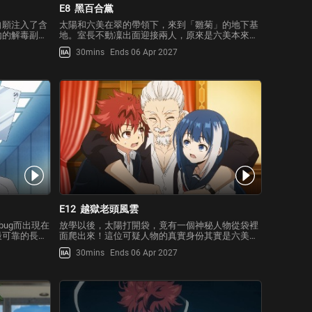
E8
黑百合黨
自願注入了含
太陽和六美在翠的帶領下，來到「雛菊」的地下基
內的解毒副作
地。室長不動凜出面迎接兩人，原來是六美本來就
前往邪惡研究
會定期與雛菊舉辦茶會，就在這時，凶一郎闖入雛
30mins
Ends 06 Apr 2027
「雛菊」的蒼
菊基地，為了與凜搶奪六美而開打！兩人的攻防戰
所的搜查工
愈演愈烈，在館內開始發佈緊急避難廣播時，太陽
挺身而出阻止兩人。本
E12
越獄老頭風雲
bug而出現在
放學以後，太陽打開袋，竟有一個神秘人物從袋裡
最可靠的長
面爬出來！這位可疑人物的真實身份其實是六美的
！風聲和天花
外祖父夜櫻萬。為了祝賀外孫女與孫女婿的婚事，
30mins
Ends 06 Apr 2027
都讓二刃顫抖
而從監獄裡逃了出來，櫻萬輕輕鬆鬆地躲過了凶一
的二刃，今天
郎的鋼蜘蛛，強行將太陽帶到了夜總會。在凶一郎
的指示下，太陽嘗試各