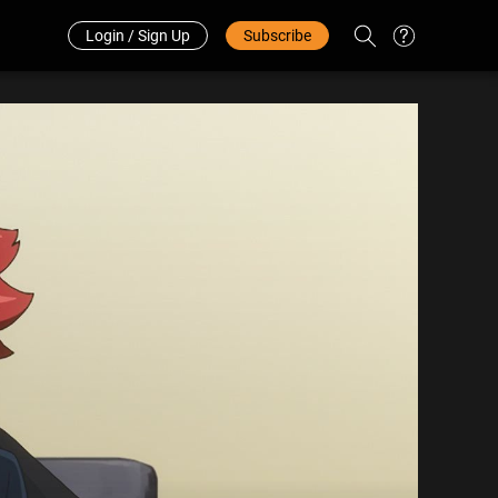
Redeem Code
中文
Login / Sign Up
Subscribe