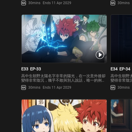
就是青梅竹馬夜櫻六美。然而某一天，因為疑似迷
就是青梅竹
30mins
Ends 11 Apr 2029
30mins
戀六美的跟蹤狂晝川老師卻想動手殺害太陽，太陽
戀六美的跟
被一群神秘人士救走後，才赫然得知六美竟是特務
被一群神秘
世家的千金大小姐…！
世家的千金
E33
EP-33
E34
EP-34
高中生朝野太陽名字非常的陽光，在一次意外後卻
高中生朝野
變得非常陰沉，幾乎不敢與別人說話，唯一的例外
變得非常陰
就是青梅竹馬夜櫻六美。然而某一天，因為疑似迷
就是青梅竹
30mins
Ends 11 Apr 2029
30mins
戀六美的跟蹤狂晝川老師卻想動手殺害太陽，太陽
戀六美的跟
被一群神秘人士救走後，才赫然得知六美竟是特務
被一群神秘
世家的千金大小姐…！
世家的千金