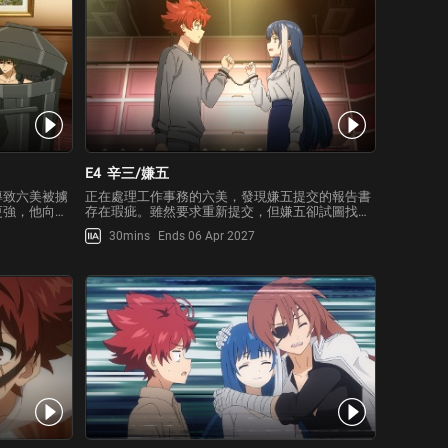
E4
辛三/嫌五
導致六美被擄
正在處理工作事務的六美，發現嫌五提交的報告書
更強，他向二
存在瑕疵。雖然要求重新提交，但嫌五卻試圖找藉
二刃姐姐表示
口逃避責任，這讓六美忍無可忍！作為夜櫻家的當
30mins
Ends 06 Apr 2027
陽在夜櫻家生
家，她決定對嫌五採取行動，但嫌五卻輕易逃走。
式各樣的陷阱
為了抓住他，六美啟動了「冬眠」計劃，封鎖了宅
邸，並開始在兄妹的房