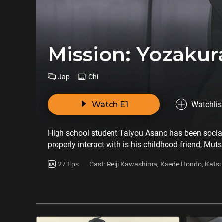
Mission: Yozakur
Jap
Chi
Watch E1
Watchlis
High school student Taiyou Asano has been sociall
properly interact with is his childhood friend, Mu
eldest brother, Kyouichirou Yozakura, has been over
27 Eps.
Cast: Reiji Kawashima, Kaede Hondo, Katsuy
Mutsumi is lethal, and Taiyou is his next target
family. Thrown headfirst into chaos, Taiyou begins
the dark secrets of his past and the Yozakura famil