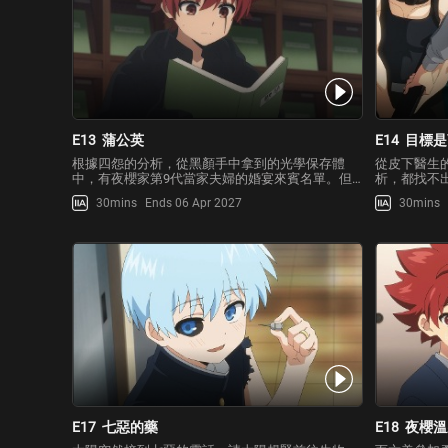
E13
蒲公英
E14
目標是
根據四怨的分析，從黑顏手中拿到的光學保存體
從皮下醫生
中，有夜櫻家第9代當家夫婦的婚宴來賓名單。但
析，都找不
是來賓當中竟有太陽死去的父親朝野日出與母親朝
中，有一間名
30mins
Ends 06 Apr 2027
30mins
野光的名字！太陽等人知道了自己與夜櫻家兄弟姊
的「紳士獅
妹們出生以前，夜櫻家和朝野家就有關聯。而太陽
一查。但隔
決定造訪「故人圖書館」
海的船上？
E17
七惡的藥
E18
夜櫻溫