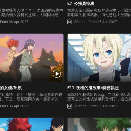
E7
公務員特務
料庫被駭客入侵了？！ 從四怨的報告中
在潛入某邪惡研究所的過程中，七惡
太陽的個人資料被盜竊，太陽因此感到
有劇毒的化學武器。而七惡也由於體
某個早晨，當太陽和六美在上學途中，
用而陷入睡眠。太陽為了回收七惡，
Ends 06 Apr 2027
30mins
Ends 06 Apr 2027
一個名叫切崎殺香的間諜，她是會跟蹤
所，太陽遇到了直屬政府的諜報組織
性並將其殺死的「男性獵人」。她聲稱
翠與犬神王。雖然他們一起進行研究
到了太陽
作，卻發現「雛菊」的兩
的女僕/出軌
E11
夜櫻的鬼故事/特務執照
受到邀請，前往「雛菊」基地參加任務
新寫好的程式出現bug。二刃看到因為
宴。可是，硬是陪同六美一起前來的凶
螢幕上的妖怪後被嚇到昏倒了，這位
冤家凜展開激烈戰鬥，導致基地內變成
女，弱點竟然是「妖怪」和「詛咒」
Ends 06 Apr 2027
30mins
Ends 06 Apr 2027
功宴接近尾聲時，看準時機悄悄離開的
板嘎吱嘎吱的聲音，連四怨的開玩笑
著他按照黑顏的遺言，在樹洞中找到的
不已，據說過了一天就能恢復成往常
說裡面藏有
整天纏著六美一刻