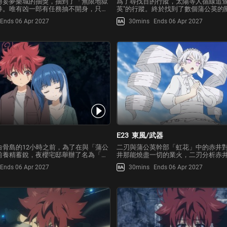
勇妄夢樂城的抽獎，抽到了「無限地獄
爲了尋找百的行蹤，太陽等人循線追查
券。唯有凶一郎有任務抽不開身，只能
英"的行蹤。終於找到了數個蒲公英的
願地留下。「無限地獄溫泉」是完全招
似運載葉櫻的走私路線。太陽潛入了
Ends 06 Apr 2027
30mins
Ends 06 Apr 2027
社會專用度假勝地，光靠普通手段無法
火車，以服務員的身分忙碌的工作著
越嶺、潛入湖泊，終於抵達了旅館！在
有無可疑人物。然後不僅沒有發現百
導下，太陽
公英的線索都找不到…
E23
東風/武器
白骨島的12小時之前，為了在與「蒲公
二刃與蒲公英幹部「虹花」中的赤井
前養精蓄銳，夜櫻宅邸舉辦了名為「夜
井那能燒盡一切的業火，二刃分析赤
賞櫻活動。夜櫻家兄弟姊妹、雛菊以及
可燃性液體，並嘗試以夜櫻式柔術「
Ends 06 Apr 2027
30mins
Ends 06 Apr 2027
的各方人馬都齊聚一堂。大家圍在從初
招式「玉藻」進行反擊！另一方面，
流傳下來的夜櫻家神木「天櫻」旁盡情
門以後，其餘人馬各自分工合作。太
方面，在
入侵小隊也開始各自的