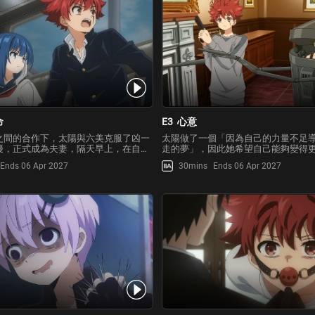
命
E3
心意
之間的合作下，太陽與六美克服了凶一
太陽做了一個「因為自己的力量不足
擾，正式成為夫妻，隔天早上，在自己
走的夢」，因此她希望自己能夠變得
太陽，突然被凶一郎用鋼絲懸掛起來，
刃姐姐提出對自己進行特訓的要求，
Ends 06 Apr 2027
30mins
Ends 06 Apr 2027
突然發生爆炸，太陽驚訝地發現有人在
若要進行特訓，第一個條件就是要太
置了炸彈。太陽從凶一郎口中得知了夜
活一個月，在夜櫻家的房子裡，有各
，理解了「
正等待著太陽，對太陽