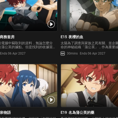
商務套房
E15
夜櫻的血
的電腦中竊取到的資料，無論怎麼分
太陽為了調查與家族之死有關、並企
出蒲公英的據點。但是找到的收據當
命的神秘組織「蒲公英」，作為重要
字音近蒲公英英文名字「dandelion」
蹤皮下真潛入高級飯店「紳士獅子」
Ends 06 Apr 2027
30mins
Ends 06 Apr 2027
子飯店」引起了太陽的注意，認為值得
到了施打了興奮劑「葉櫻」的飯店總
天早晨，太陽一醒來，人卻在太平洋近
撓。太陽陷入危急時刻，而辛三趕來
！在
三成功幫助太陽逃脫並
泉物語
E19
名為蒲公英的藥