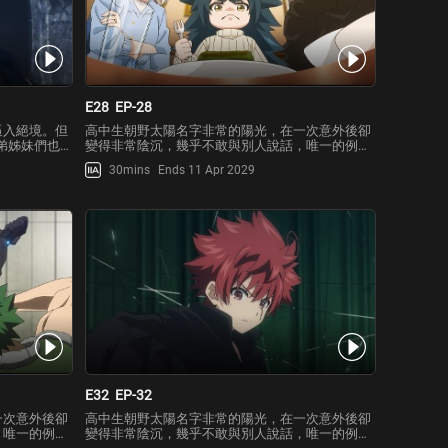
E28
EP-28
逼入絕境。但
高中生朝野太陽名字非常的陽光，在一次意外後卻
弟姊妹們也趕
變得非常陰沉，幾乎不敢與別人說話，唯一的例外
而，皮下卻完
就是青梅竹馬夜櫻六美。然而某一天，因為疑似迷
30mins
Ends 11 Apr 2029
笑容的皮下，
戀六美的跟蹤狂晝川老師卻想動手殺害太陽，太陽
這樣的情況
被一群神秘人士救走後，才赫然得知六美竟是特務
世家的千金大小姐…！
E32
EP-32
一次意外後卻
高中生朝野太陽名字非常的陽光，在一次意外後卻
，唯一的例外
變得非常陰沉，幾乎不敢與別人說話，唯一的例外