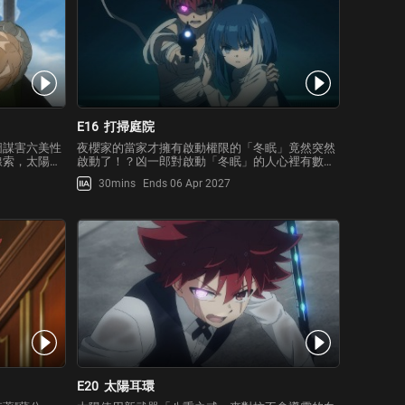
E16
打掃庭院
圖謀害六美性
夜櫻家的當家才擁有啟動權限的「冬眠」竟然突然
線索，太陽追
啟動了！？凶一郎對啟動「冬眠」的人心裡有數，
。然而，他遭
找到持有第9代當家「櫻之戒」的男子。另一方
30mins
Ends 06 Apr 2027
經理能面的阻
面，六美正在照顧遲遲無法回復意識的太陽，屋內
救援。雖然辛
突然停電，與兄弟姊妹間的通訊被截斷。七惡房間
內的醫療設備也停擺，太
E20
太陽耳環