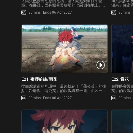
太陽突然接到七惡的電話，請太陽趕緊前往生物
而六美參加
室。在那裡，因身體異常膨脹的七惡倒在地上。雖
溫泉」住宿
然暫時經由太陽的緊急注射讓症狀得以緩解，但一
心不甘情不
30mins
Ends 06 Apr 2027
30mins
般的藥物已經無法再有效治療。為了防止變異，唯
待制的地下
一的方法是接種「穩定化疫苗」。但一旦接種，七
抵達。翻山
惡將再也無法恢復成普通
老闆娘的引
E21
夜櫻前線/開花
E22
賞花
從白蛇遺留的耳環中，最終找到了「蒲公英」的據
在即將突襲
點。距離與「蒲公英」的決戰還有一週。由凶一郎
英」的決戰
發令的夜櫻家總動員作戰的「夜櫻前線」，目標是
櫻夜宴」的
30mins
Ends 06 Apr 2027
30mins
捕獲皮下，在以往接觸過的特務協助下，每個人都
佛山，作戰
在鍛鍊自己的力量！另一方面，太陽在與白蛇的戰
代當家時代
鬥中深刻感受到自身實
慶祝。另一