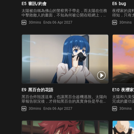
E5
審訊/約會
E6
bug
太陽被自稱為佛山的警察男子帶走，而太陽在任務
夜櫻家的資
中擊敗敵人的畫面，不知為何被公開在暗網上，佛
得知，只有
山不相信單憑一個少年的力量能夠做出這樣的犯
一絲不安。
30mins
Ends 06 Apr 2027
30mins
行，於是懷疑太陽背地裡涉及秘密組織，但是卻得
突然出現了
不到任何共犯的情報，太陽努力忍受著名為"審
迷戀上的男
訊"的無理拷問，佛山甚至
在暗網上看
E9
黑百合的花語
E10
夜櫻家
黑百合炸毀護送車，也讓黑百合趁機逃脫。太陽向
太陽和六美
翠報告狀況後，才得知黑百合的真實身份是早在
完成的慶功
5、6年前就應該已經死去的傳奇特務——黑顏。太
一郎和他的
30mins
Ends 06 Apr 2027
30mins
陽等人打算追捕逃跑的黑顏，但不知為何，黑顏帶
了戰場…慶
著被他綁架的副總理，正大光明地在網路直播中現
太陽，凝視
身在大眾面前。爲了報
小盒子。據