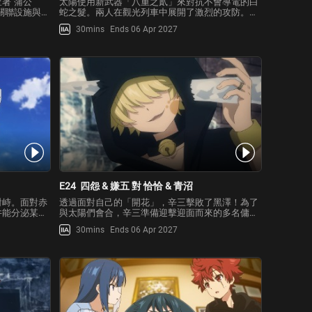
著"蒲公
太陽使用新武器「八重之貳」來對抗不會導電的白
關聯設施與疑
蛇之髮。兩人在觀光列車中展開了激烈的攻防。就
其中一輛觀光
在這期間，為了不被外面觀察戰鬥的皮下察覺，白
30mins
Ends 06 Apr 2027
，同時留意著
蛇將自己的頭髮當作文字，向太陽傳遞信息。她傳
的蹤跡，連蒲
遞的內容與太陽父母的死有關。白蛇揭示了太陽父
母生前所隱藏的、被掩
E24
四怨 & 嫌五 對 恰恰 & 青沼
對峙。面對赤
透過面對自己的「開花」，辛三擊敗了黑澤！為了
井能分泌某種
與太陽們會合，辛三準備迎擊迎面而來的多名傭
垂枝組手」的
兵，但奇怪的是，對方卻一個接一個地倒下。正在
30mins
Ends 06 Apr 2027
繼二刃突擊匣
另一條通路與太陽等人作戰的傭兵也突然全軍覆
陽等人組成的
沒。原來這都是打算與夜櫻一家同歸於盡，放棄據
點與研究體的皮下所下的殺