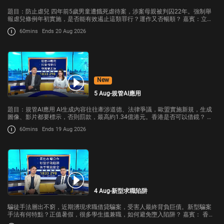
題目：防止虐兒 四年前5歲男童遭餓死虐待案，涉案母親被判囚22年。強制舉
報虐兒條例年初實施，是否能有效遏止這類罪行？運作又否暢順？ 嘉賓：立法
會議員(選舉委員會)、社聯主席管浩鳴
60mins
Ends 20 Aug 2026
New
5 Aug-規管AI應用
題目：規管AI應用 AI生成內容往往牽涉道德、法律爭議，歐盟實施新規，生成
圖像、影片都要標示，否則罰款，最高約1.34億港元。香港是否可以借鏡？ 嘉
賓： 香港資訊科技商會榮譽會長方保僑 立法會議員(法律界)陳曉峰
60mins
Ends 19 Aug 2026
4 Aug-新型求職陷阱
騙徒手法層出不窮，近期湧現求職借貸騙案，受害人最終背負巨債。新型騙案
手法有何特點？正值暑假，很多學生搵兼職，如何避免墮入陷阱？ 嘉賓： 香港
警務處反詐騙協調中心高級督察楊雅融