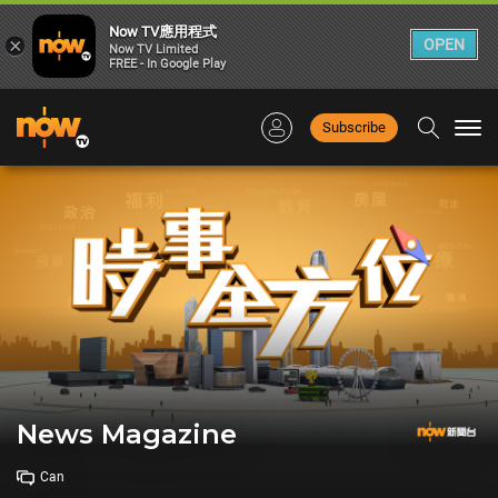
Now TV應用程式
×
OPEN
Now TV Limited
FREE - In Google Play
Subscribe
Togg
navi
News Magazine
Can