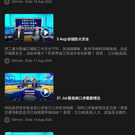
60mins
Ends 18 Aug 2026
3 Aug-加強防火安全
勞工處刊憲修訂棚架工作安全守則，加強踢腳板、帆布等物料阻燃效能，並提
升職業安全，成效有幾大？對業界施工與成本有何影響？ 嘉賓： 立法會議員(工
程界)卜國明 港九搭棚同敬工會理事長何炳德
60mins
Ends 17 Aug 2026
31 Jul-新皇崗口岸最新情況
特區政府接管新皇崗口岸港方口岸區管轄權，現時口岸最新情況是怎樣？周邊
交通等配套是否已為開通準備就緒？ 嘉賓：立法會議員(人大、政協及全國性團
體代表界)陳勇
60mins
Ends 14 Aug 2026