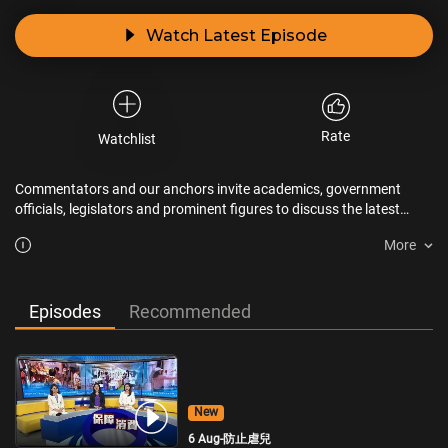
Watch Latest Episode
Rate
Watchlist
Commentators and our anchors invite academics, government
officials, legislators and prominent figures to discuss the latest
issues in Hong Kong, China and around the world.
More
Episodes
Recommended
New
6 Aug-防止虐兒