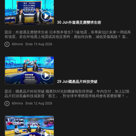
30 Jul-外遊遇災應變求生術
題目：外遊遇災應變求生術 日本熊本發生7.1級地震，有專家估計未來一周或再
有強震。若在外地遇上地震或其他災害時，應如何自救，減低受傷風險？ 嘉
賓：香港求生及防災協會創辦人張清風
60mins
Ends 13 Aug 2026
29 Jul-國產晶片科技突破
題目：國產晶片科技突破 國產DUV光刻機據報取得突破，年內交付，加上記憶
晶片巨頭長鑫科技成新晉「股王」，對全球半導體需求格局會有甚麼影響？ 嘉
賓： 香港創科發展協會創會主席陳迪源 政策研究中心經濟研究總監徐家健
60mins
Ends 12 Aug 2026