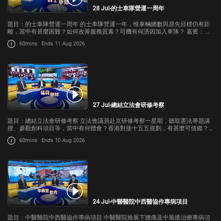
28 Jul-的士車隊營運一周年
題目：的士車隊營運一周年 的士車隊營運一年，惟車輛總數與原先目標仍有距
離，當中有甚麼困難？如何改善服務質素？司機有何誘因加入車隊？ 嘉賓： 立
法會交通事務委員會委員何敬康 星群車隊負責人鄭寶怡
60mins
Ends 11 Aug 2026
27 Jul-總結立法會研修考察
題目：總結立法會研修考察 立法會議員赴京研修考察一星期，聽取憲法專題講
授、參觀創科項目等，當中有何體會？香港對接十五五規劃，有甚麼可借鑑？
嘉賓： 立法會議員(選舉委員會)、C15+成員蘇紹聰 立法會議員(勞工界)、T5成
60mins
Ends 10 Aug 2026
員李廣宇
24 Jul-中醫醫院中西醫協作專病項目
題目：中醫醫院中西醫協作專病項目 中醫醫院推展下腰痛及中風後治療專病項