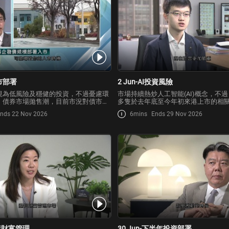
債市部署
2 Jun-AI投資風險
視為低風險及穩健的投資，不過憂慮環
市場持續熱炒人工智能(AI)概念，不
、債券市場拋售潮，目前市況對債市帶
多隻於去年底至今年初來港上市的相
？在全球面臨著滯脹的情況下，投資者
年禁售期將陸續屆滿，市場密切關注
nds 22 Nov 2026
6mins
Ends 29 Nov 2026
資金於債券市場？
潛在沽壓
跨境財富管理
30 Jun-下半年投資部署