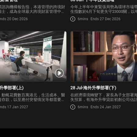
際諮詢機構報告指，本港管理的跨境財
今年上半年中東緊張局勢為環球市場
瑞士，成為全球最大跨境財富管理中
生指數於6月下旬更失守23000關，
甚麼因素帶動？
恒指累跌約20%，表現跑輸其他亞洲
nds 20 Dec 2026
6mins
Ends 27 Dec 2026
海外升學部署(上)
28 Jul-海外升學部署(下)
，動輒花費數百萬港元，生活成本、醫
在經濟環境轉變下，家長為子女部署
資存款，以至應付突發情況等都需要提
失預算，有海外升學貸款初創公司估
，學生及家長應如何部署？有甚麼要特
申請將按年增長逾2倍。家長為子女準
nds 17 Jan 2027
6mins
Ends 24 Jan 2027
資金時，應注意甚麼事項？學生如何