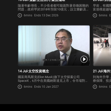
隨著年齡增長，不少長者都可能面對著吞嚥困難的
早前，有國
問題，政府早於2018年預留10億元，設立樂齡及康
富規模超越
復創科應用基金，包括讓合資格機構租用或購置製
心，當中有
6mins
Ends 13 Dec 2026
6mins
E
作軟餐的產品，目前本港的軟餐市場普及程度如
何？商界的參與情況又有何轉變？
14 Jul-太空投資概念
21 Jul-
國富商馬斯克(Elon Musk)旗下太空探索公司
到海外升學
SpaceX，6月中在美國納斯達克上市，令市場對太
療保障、投
空概念投資熱潮再升溫，集團上市至今1個月，股
前做好準備
6mins
Ends 10 Jan 2027
6mins
E
價表現如何？
別留意？