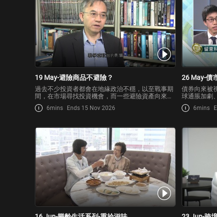
19 May-避險商品不避險？
26 May-
過去不少投資者都會在地緣政治不穩，以至戰事期
債券向來被
間，在市場尋找投資機會，而一些避險資產向來是
球通脹加劇
投資者熱門選擇，不過，在今次中東戰事中
來甚麼影響
6mins
Ends 15 Nov 2026
6mins
E
還應否配置
16 Jun-樂齡生活系列-重拾滋味
23 Jun-