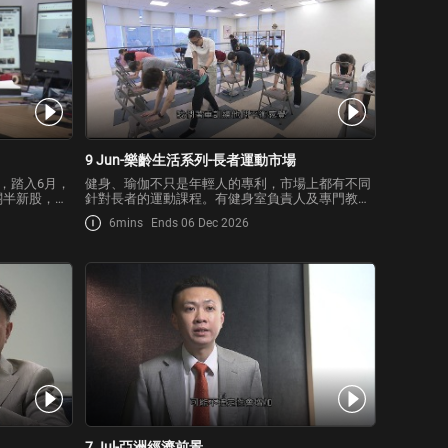
9 Jun-樂齡生活系列-長者運動市場
過，踏入6月，
健身、瑜伽不只是年輕人的專利，市場上都有不同
關半新股，半
針對長者的運動課程。有健身室負責人及專門教長
「解禁」後的
者瑜伽的教室負責人均表示，自疫情後，銀髮族顧
6mins
Ends 06 Dec 2026
客比例有上升趨勢，帶動過去數年營業額持續錄得
增長。
7 Jul-亞洲經濟前景