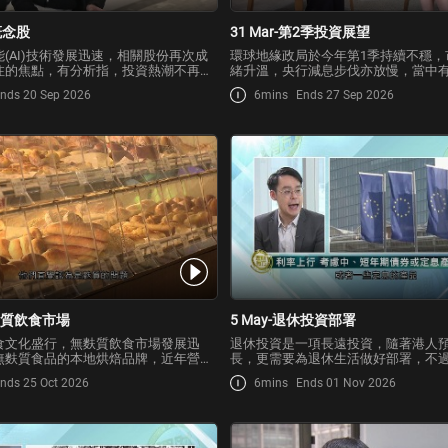
I概念股
31 Mar-第2季投資展望
(AI)技術發展迅速，相關股份再次成
環球地緣政局於今年第1季持續不穩，
注的焦點，有分析指，投資熱潮不再局
緒升溫，央行減息步伐亦放慢，當中
技股，整個板塊亦出現分化情況，投資
點及風險？踏入第2季，有甚麼值得投
nds 20 Sep 2026
6mins
Ends 27 Sep 2026
股份時要注意哪些風險因素？又應該採
注？人工智能(AI)持續發展又為市場
？
遇？
無麩質飲食市場
5 May-退休投資部署
食文化盛行，無麩質飲食市場發展迅
退休投資是一項長遠投資，隨著港人
無麩質食品的本地烘焙品牌，近年營業
長，更需要為退休生活做好部署，不
。
同階段及多變的市況下，有甚麼退休
nds 25 Oct 2026
6mins
Ends 01 Nov 2026