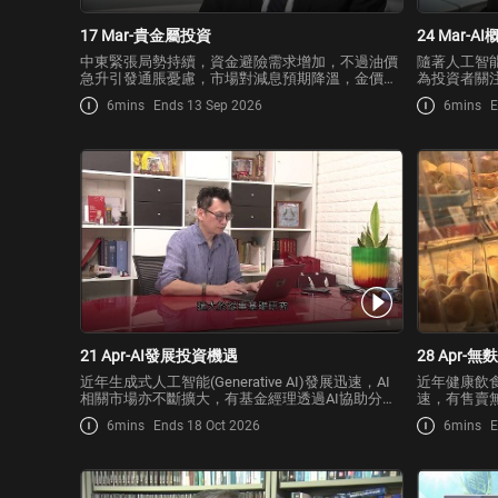
17 Mar-貴金屬投資
24 Mar-A
中東緊張局勢持續，資金避險需求增加，不過油價
隨著人工智能
急升引發通脹憂慮，市場對減息預期降溫，金價反
為投資者關
而有所回落，貴金屬價格波動。而市場投資貴金屬
限於大型科
6mins
Ends 13 Sep 2026
6mins
E
的方法眾多，在目前市況下哪種形式會較適合？投
者買入相關
資時又需要留意甚麼風險因素？
取甚麼策略
21 Apr-AI發展投資機遇
28 Apr-
近年生成式人工智能(Generative AI)發展迅速，AI
近年健康飲
相關市場亦不斷擴大，有基金經理透過AI協助分析
速，有售賣
市況、部署投資策略。
額穩定增長
6mins
Ends 18 Oct 2026
6mins
E