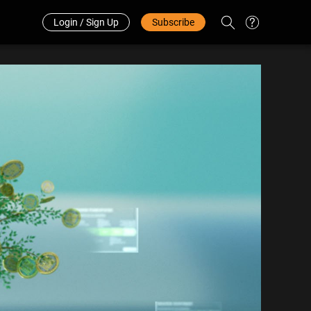
Redeem Code
中文
Login / Sign Up
Subscribe