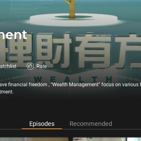
ment
atchlist
Rate
have financial freedom , "Wealth Management" focus on various h
eation to business investment.
Episodes
Recommended