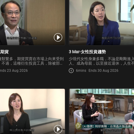
認識期貨
3 Mar-女性投資趨勢
種類繁多，期貨買賣在市場上向來受到
少現代女性身兼多職，不論是剛剛進
，不過，這種衍生投資工具，除被部分
人、成為母親，以至接近退休，人生
抵禦市場風險及波動，亦有部分人士視
可能都會遇上種種挑戰，影響她們的
nds 23 Aug 2026
6mins
Ends 30 Aug 2026
槓桿式投資。究竟甚麼人士較適合買賣
署。今集《理財有方》請來財富管理
時需注意甚麼風險？如何運用這種工具
析女性投資趨勢及策略，如何透過理
升個人財富及生活質素