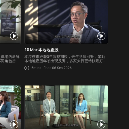
10 Mar-本地地產股
入職場的新鮮
本港樓市經歷3年調整期後，去年見底回升，帶動
不同角色當中
本地地產股年初出現反彈，多家大行更轉軚唱好，
財富規劃及部
不過，隨著市場對美國聯儲局減息預期降溫，這股
6mins
Ends 06 Sep 2026
平台跟大家分
升勢能否延續？投資者部署時要注意哪些風險因
財和投資，提
素？