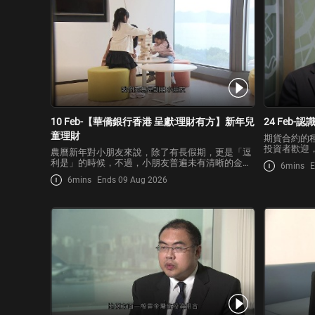
10 Feb-【華僑銀行香港 呈獻:理財有方】新年兒
24 Feb-
童理財
期貨合約的
投資者歡迎
農曆新年對小朋友來說，除了有長假期，更是「逗
投資者用作
利是」的時候，不過，小朋友普遍未有清晰的金錢
6mins
E
作高風險的
概念，家長如何透過利是錢，培養子女的金錢及理
6mins
Ends 09 Aug 2026
期貨？買賣
財觀念？想幫子女規劃財富又可以點做？
才算得宜？