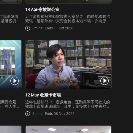
14 Apr-家族辦公室
市場避險情
近年港府積極推動家族辦公室發展，由於地緣政治
有甚麼投資亮
緊張，近期除有中東資金轉投本港市場，亦有原本
資者特別關
計劃今年進軍新加坡及迪拜市場的家族辦公室，轉
6mins
Ends 11 Oct 2026
帶來甚麼機
為集中資源發展本港業務。本港家辦市場發展如
何？有甚麼優勢吸引家辦及各地資金來港？
12 May-收藏卡市場
預期壽命延
近年包括熱門IP、遊戲角色、運動員等不同款式的
過，在人生不
收藏卡市場迅速崛起，其中，集換式卡牌更被炒
投資策略？
起，經過鑑定機構評級的卡牌，價格隨時可以在短
6mins
Ends 08 Nov 2026
短1周內升值數倍，市場規模亦持續增長。