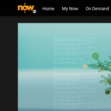
Home
My Now
On Demand