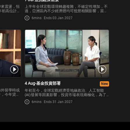
帶來震盪，恒
上半年全球宏觀環境轉趨複雜，不確定性增加，不
以年初高位計，
過，亞洲區內不少經濟體均可抵禦相關影響，當中
市場。
涉及甚麼因素？下半年區內經濟前景將如何發展？
6mins
Ends 03 Jan 2027
4 Aug-基金投資部署
New
海外留學時或
年初至今，全球宏觀經濟受地緣政治、人工智能
計，今年貸款
(AI)發展等因素影響，投資市場表現兩極化，為了
備海外教育
分散風險，不少投資者會選擇買基金，上半年基金
6mins
Ends 31 Jan 2027
為未來鋪路？
表現如何？接下來有甚麼投資策略？