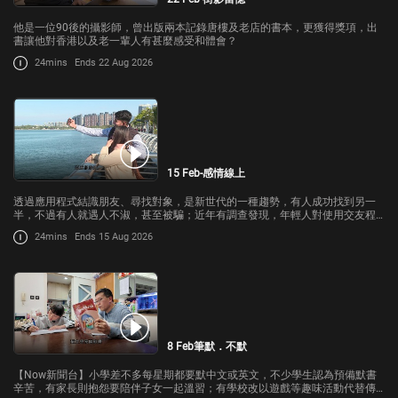
他是一位90後的攝影師，曾出版兩本記錄唐樓及老店的書本，更獲得獎項，出
書讓他對香港以及老一輩人有甚麼感受和體會？
24mins
Ends 22 Aug 2026
15 Feb-感情線上
透過應用程式結識朋友、尋找對象，是新世代的一種趨勢，有人成功找到另一
半，不過有人就遇人不淑，甚至被騙；近年有調查發現，年輕人對使用交友程
式感到厭倦，反而喜歡重返線下，參加一些興趣班，透過真人接觸結識新朋
24mins
Ends 15 Aug 2026
友，原因是甚麼？
8 Feb筆默．不默
【Now新聞台】小學差不多每星期都要默中文或英文，不少學生認為預備默書
辛苦，有家長則抱怨要陪伴子女一起溫習；有學校改以遊戲等趣味活動代替傳