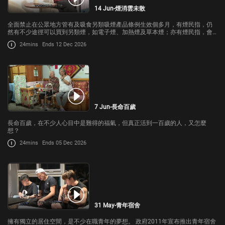
14 Jun-煙消雲未散
全面禁止在公眾地方管有及吸食另類吸煙產品條例生效個多月，有煙民指，仍
然有不少途徑可以買到另類煙，如電子煙、加熱煙及草本煙；亦有煙民指，會
轉回吸食傳統煙，但目前合法香煙每包零售價近百元，因此會光顧平價的私煙
24mins
Ends 12 Dec 2026
及「白牌煙」市場。
7 Jun-長命百歲
長命百歲，在不少人心目中是難得的福氣，但真正活到一百歲的人，又怎麼
想？
24mins
Ends 05 Dec 2026
31 May-青年宿舍
擁有獨立的居住空間，是不少在職青年的夢想。 政府2011年宣布推出青年宿舍