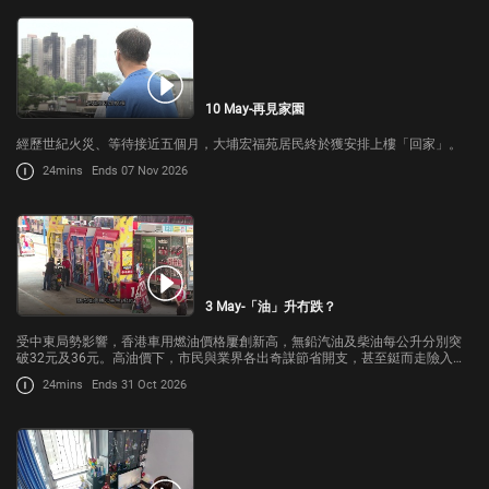
10 May-再見家園
經歷世紀火災、等待接近五個月，大埔宏福苑居民終於獲安排上樓「回家」。
24mins
Ends 07 Nov 2026
3 May-「油」升冇跌？
受中東局勢影響，香港車用燃油價格屢創新高，無鉛汽油及柴油每公升分別突
破32元及36元。高油價下，市民與業界各出奇謀節省開支，甚至鋌而走險入
「鬼油」。...
24mins
Ends 31 Oct 2026