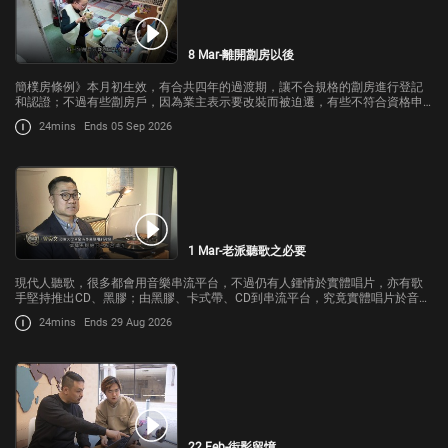
8 Mar-離開劏房以後
簡樸房條例》本月初生效，有合共四年的過渡期，讓不合規格的劏房進行登記
和認證；不過有些劏房戶，因為業主表示要改裝而被迫遷，有些不符合資格申
請過渡性房屋的劏房戶，處境更徬徨。條例本意是希望改善居住環境，不過劏
24mins
Ends 05 Sep 2026
房戶是否真正受惠？
1 Mar-老派聽歌之必要
現代人聽歌，很多都會用音樂串流平台，不過仍有人鍾情於實體唱片，亦有歌
手堅持推出CD、黑膠；由黑膠、卡式帶、CD到串流平台，究竟實體唱片於音樂
市場有甚麼功能和價值？
24mins
Ends 29 Aug 2026
22 Feb-街影留憶