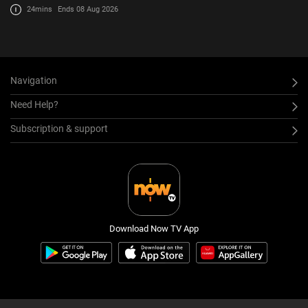
統讀默、背默，不過亦有學校堅持要默書，認為可以幫助師生掌握學習成果。
24mins
Ends 08 Aug 2026
究竟學校應否默書？又應該採用甚麼方
Navigation
Need Help?
Subscription & support
Download Now TV App