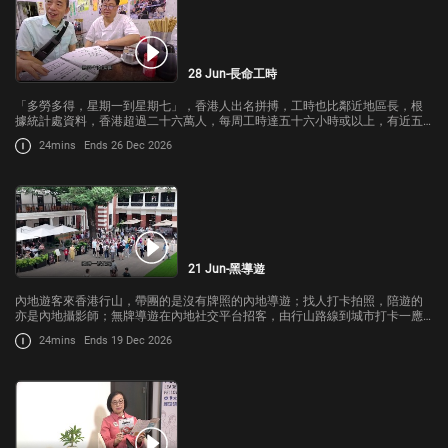
28 Jun-長命工時
「多勞多得，星期一到星期七」，香港人出名拼搏，工時也比鄰近地區長，根
據統計處資料，香港超過二十六萬人，每周工時達五十六小時或以上，有近五
萬人工時達七十二小時或以上。
24mins
Ends 26 Dec 2026
21 Jun-黑導遊
內地遊客來香港行山，帶團的是沒有牌照的內地導遊；找人打卡拍照，陪遊的
亦是內地攝影師；無牌導遊在內地社交平台招客，由行山路線到城市打卡一應
俱全。根據《旅遊業條例》，無牌導遊最高可被罰款五萬元及監禁一年，...
24mins
Ends 19 Dec 2026