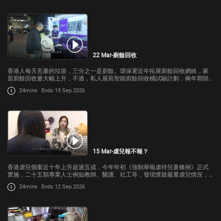
22 Mar-廚餘回收
香港人每天丟棄的垃圾，三分之一是廚餘。環保署近年拓展廚餘回收網絡，家
居廚餘回收量大幅上升，不過，私人屋苑智能廚餘回收桶試驗計劃，兩年期陸
續屆滿,有學者指會浪費成果，有組織建議署方繼續資助，結果會是怎樣？
24mins
Ends 19 Sep 2026
15 Mar-虐兒報不報？
香港虐兒個案近十年上升超過五成，今年年初《強制舉報虐待兒童條例》正式
實施，二十五類專業人士例如教師、醫護、社工等，發現懷疑嚴重虐兒情況，
要強制舉報；有教師表示有壓力，另一方面，有特殊教育需要子女的家長擔心
24mins
Ends 12 Sep 2026
被誤報。究竟條例能否真正保護小朋友，