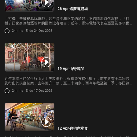
26 Apr-追夢電競場
「打機」曾被視為玩遊戲，甚至是不務正業的嗜好，不過隨着時代演變，「打
機」已化身為競逐獎牌的國際比賽項目；近年，香港電競代表在亞運及多項世
界賽事屢獲佳績，這群「追夢者」如何在資源匱乏與現實壓力之間，開拓出一
24mins
Ends 24 Oct 2026
條電競之路？
19 Apr-山野尋蹤
近年本港不時發生行山人士失蹤事件，根據警方提供數字，前年共有十二宗涉
及行山的失蹤個案，去年更升一倍，至二十四宗，而今年截至第一季，亦已錄
得四宗；對於那些音訊全無的失蹤者家屬來說，等待救援的每一分、每一秒，
24mins
Ends 17 Oct 2026
都是極大的精神煎熬。
12 Apr-狗狗也堂食