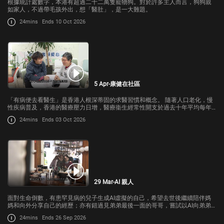
根據統計處數字，本港有超過二十二萬隻寵物狗。對於許多主人而言，狗狗親
如家人，不過帶毛孩外出，想「醫肚」，是一大難題。
24mins
Ends 10 Oct 2026
5 Apr-康健在社區
「有病便去看醫生」是香港人根深蒂固的求醫習慣和概念。 隨著人口老化，慢
性疾病普及，香港的醫療壓力日增，醫療衞生經常性開支於過去十年平均每年
增長4.3%。
24mins
Ends 03 Oct 2026
29 Mar-AI 親人
面對生命倒數，有患罕見病的兒子生成AI虛擬的自己，希望去世後繼續陪伴媽
媽和向外分享自己的經歷；亦有錯過見弟弟最後一面的哥哥，嘗試以AI向弟弟
道別。
24mins
Ends 26 Sep 2026