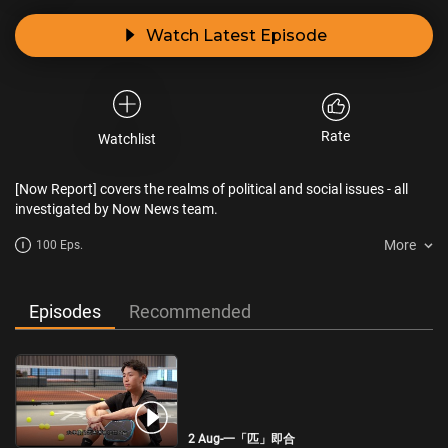
Watch Latest Episode
Rate
Watchlist
[Now Report] covers the realms of political and social issues - all
investigated by Now News team.
More
100 Eps.
Episodes
Recommended
2 Aug-一「匹」即合