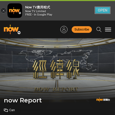
Now TV應用程式
×
OPEN
Now TV Limited
FREE - In Google Play
Subscribe
Togg
navi
now Report
Can