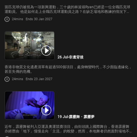
當匹克球仍被視為一項新興運動，三十歲的林浚禧Ryan已經是一位全職匹克球
運動員。 他是如何走上全職匹克球運動員之路？在缺乏場地和教練的情況下，
他又如何登上世界盃的舞台？
24mins
Ends 30 Jan 2027
26 Jul-非遺背後
香港非物質文化遺產清單有超過500個項目，處身轉變時代，不少面臨邊緣化，
甚至失傳的危機。
24mins
Ends 23 Jan 2027
19 Jul-霹靂舞・霹靂夢
近年，霹靂舞被列入亞運及奧運競賽項目，由街頭跳上國際舞台，香港霹靂舞
亦經歷由「地下」慢慢走向「主流」的蛻變，然而，本地舞者仍然面對場地不
足與資源匱乏的考驗。