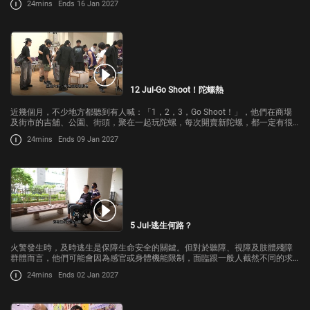
24mins
Ends 16 Jan 2027
12 Jul-Go Shoot！陀螺熱
近幾個月，不少地方都聽到有人喊：「1，2，3，Go Shoot！」，他們在商場
及街市的吉舖、公園、街頭，聚在一起玩陀螺，每次開賣新陀螺，都一定有很
多人排隊搶購，使香港出現陀螺熱潮。
24mins
Ends 09 Jan 2027
5 Jul-逃生何路？
火警發生時，及時逃生是保障生命安全的關鍵。但對於聽障、視障及肢體殘障
群體而言，他們可能會因為感官或身體機能限制，面臨跟一般人截然不同的求
生處境。
24mins
Ends 02 Jan 2027