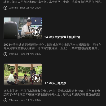
計劃，旨在以不高於市價六成租金，為十八至三十歲、渴望擁有自己居住空間
的青年提供居所，首輪宿舍單位供應目標為三千個
24mins
Ends 28 Nov 2026
24 May-當賭波遇上預測市場
2003年香港通過足球博彩合法化，賭波成為不少市民的合法博彩娛樂，同時亦
為庫房帶來重要收入來源；足球博彩投注額一直上升，幾年前開始超越賽馬，
而足球博彩稅佔比率也同樣上升，去年比重亦超越賽馬。
24mins
Ends 21 Nov 2026
17 May-山野失序
旅客來香港，不再只為購物和美食，行山、露營成為旅遊新趨勢。去年有商會
訪問了410名來自35個國家或地區的海外人士，發現近四成受訪者首選生態觀
光作為旅遊目的，而西貢、大澳及四徑是首三個挑選的目的地。
24mins
Ends 14 Nov 2026