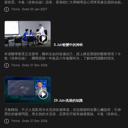
展前景。今集《杏林在線》請來，香港樹仁大學輔導及心理學系兼任講師余鎮
洋，談談應屆考生如何抵住壓力，跨過人生交叉點。
7mins
Ends 03 Jan 2027
3 Jul-蛻變中的神科
本港醫學教育正在變革，醫科生如何裝備自己，跟上瞬息萬變的醫療環境？今
集《杏林在線》，團隊跟隨一年級及六年級醫科生，了解他們讀醫的情況。
7mins
Ends 31 Dec 2026
29 Jun-洗澡的知識
天氣轉熱，不少人喜歡用冷水洗澡快速降溫，但這樣隨時加重心臟負荷，引伸
潛在的健康問題。用太熱的水洗澡，其實也可能有健康風險。今集《杏林在
線》請來，關心您的心名譽顧問，心臟科專科醫生王泰鴻，跟我們講解有關洗
7mins
Ends 27 Dec 2026
澡的知識。