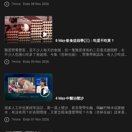
醫學院兒科學系教授林鴻生跟我們講解。
7mins
Ends 08 Nov 2026
8 May-飲食從頭學(三)：吃蛋不吃黃？
雞蛋營養豐富，是不少人每天的食糧，但一隻雞蛋便有約二百毫克膽固醇，令
不少人也擔心吃多了會超標。今集《杏林在線》，營養學家認為，有人少吃或
不吃蛋黃來控制膽固醇是過慮。
7mins
Ends 05 Nov 2026
4 May-中醫治聲沙
很多人工作也要經常說話，萬一遇上聲沙，甚至聲帶生繭，喝鹹竹蜂水或蜜糖
水，有沒有用？針灸開聲後，又要怎樣保護聲帶呢？今集《杏林在線》請來香
港防癆心臟及胸病協會中醫師曾芷楹，跟我們講解。
7mins
Ends 01 Nov 2026