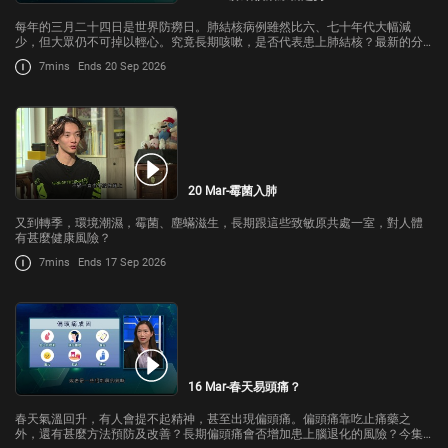
每年的三月二十四日是世界防癆日。肺結核病例雖然比六、七十年代大幅減
少，但大眾仍不可掉以輕心。究竟長期咳嗽，是否代表患上肺結核？最新的分
子技術和藥物如何加快斷症，讓病人盡快痊癒呢？今集《杏林在線》請來九龍
7mins
Ends 20 Sep 2026
醫院胸肺內科部門主管關凱怡醫生講解。
20 Mar-霉菌入肺
又到轉季，環境潮濕，霉菌、塵蟎滋生，長期跟這些致敏原共處一室，對人體
有甚麼健康風險？
7mins
Ends 17 Sep 2026
16 Mar-春天易頭痛？
春天氣溫回升，有人會提不起精神，甚至出現偏頭痛。偏頭痛靠吃止痛藥之
外，還有甚麼方法預防及改善？長期偏頭痛會否增加患上腦退化的風險？今集