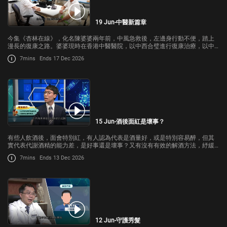
19 Jun-中醫新篇章
今集《杏林在線》，化名陳婆婆兩年前，中風急救後，左邊身行動不便，踏上
漫長的復康之路。婆婆現時在香港中醫醫院，以中西合璧進行復康治療，以中
醫主導，通過特定針灸療法，疏通經絡，緊接同一日做物理治療。
7mins
Ends 17 Dec 2026
15 Jun-酒後面紅是壞事？
有些人飲酒後，面會特別紅，有人認為代表是酒量好，或是特別容易醉，但其
實代表代謝酒精的能力差，是好事還是壞事？又有沒有有效的解酒方法，紓緩
不適？今集《杏林在線》，我們請來中大醫學院內科及藥物治療學系臨床助理
7mins
Ends 13 Dec 2026
教授黎梓滔，跟我們講解。
12 Jun-守護秀髮