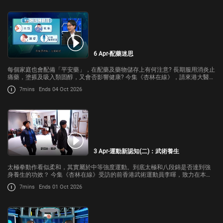
6 Apr-配藥迷思
每個家庭也會配備「平安藥」，在配藥及藥物儲存上有何注意? 長期服用消炎止
痛藥，塗搽及吸入類固醇，又會否影響健康? 今集《杏林在線》，請來港大醫學
院藥理及藥劑學系講師梁碩鳴跟我們講解。
7mins
Ends 04 Oct 2026
3 Apr-運動新認知(二)：武術養生
太極拳動作看似柔和，其實屬於中等強度運動。到底太極和八段錦是否達到強
身養生的功效？ 今集《杏林在線》受訪的前香港武術運動員李暉，致力在本港
推廣太極普及化，她會分享對太極的獨特見解。
7mins
Ends 01 Oct 2026