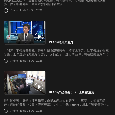
長期站立及坐下，雙腿青筋浮現腫脹，時常覺得累，可能是下肢出現靜脈曲
張，除了影響外觀，嚴重還會影響日常生活。
7mins
Ends 15 Oct 2026
13 Apr-哨牙與箍牙
「哨牙」不僅影響外觀，嚴重時還會影響咬合、清潔或發音。除了傳統的金屬
牙箍，近年還流行戴隱形牙套及「牙貼面」，進行矯齒時，有甚麼要注意？今
集《杏林在線》，請來香港大學牙醫學院矯齒學高級臨床講師何綽軒跟我們講
7mins
Ends 11 Oct 2026
解。
10 Apr-久坐傷身(一)：上班族注意
長時間坐著，身體血液不循環，會增加患上心血管病，「三高」，骨質疏鬆，
甚至癌症的機會。今集《杏林在線》，小巴司機Frankie，因工作需要長期坐
下，導致腰腿僵硬，亦越來越肥胖。
7mins
Ends 08 Oct 2026