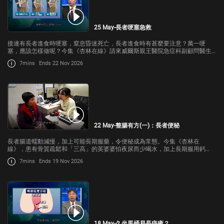
25 May-長者哽塞急救
接連有長者進食時哽塞，窒息昏迷死亡，長者進食時有甚麼要注意？萬一哽
塞，應該怎樣做呢？今集《杏林在線》請來威爾斯親王醫院急症科副顧問醫生
勞逸曦，跟我們講解。
7mins
Ends 22 Nov 2026
22 May-整腸有方(一)：長者便秘
長者腸道蠕動減慢，加上可能長期服藥，令便秘成為常態。今集《杏林在
線》，患有骨質疏鬆和「三高」的英婆婆怕夜尿而少喝水，加上長期服用鈣
片，不時受便秘困擾。
7mins
Ends 19 Nov 2026
18 May-久坐馬桶易長痔瘡？