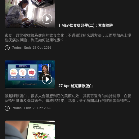
1 May-飲食從頭學(二)：素食陷阱
素食，經常被標籤為健康的飲食文化，不過錯誤的烹調方法，反而增加患上慢
性疾病的風險，到底如何健康吃素？...
7mins
Ends 29 Oct 2026
27 Apr-補充膠原蛋白
談起膠原蛋白，很多人會聯想到它的美顏功效，其實它還有助維持關節、血管
及指甲健康及傷口癒合。傳統吃豬皮、花膠，甚至坊間流行的膠原蛋白補充
劑，又是否能有效補充人體流失的膠原蛋白？今集《杏林在線》請來基督教聯
7mins
Ends 25 Oct 2026
合那打素社康服務註冊營養師黃凱琳，跟我