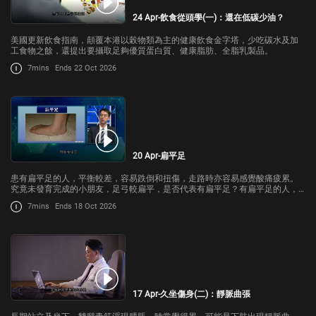
24 Apr-飲食從頭學(一)：還在低碳少油？
美國更新飲食指南，顛覆本港以榖物類為主的健康飲食金字塔，少吃碳水及加
工食物之餘，還提出要攝取足夠優質蛋白質、健康脂肪、全脂乳製品。
7mins
Ends 22 Oct 2026
20 Apr-扁平足
患有扁平足的人，平衡較差，容易跌倒和扭傷，走路時亦容易感覺酸痛疲累。
究竟未發育完成的小朋友，足弓較扁平，是否代表有扁平足？有扁平足的人，
又要怎樣治療呢？今集《杏林在線》請來港大醫學院矯形及外科創傷學系臨床
7mins
Ends 18 Oct 2026
助理教授黃兆謙跟我們講解。
17 Apr-久坐傷身(二)：靜脈曲張