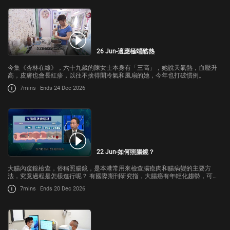
26 Jun-適應極端酷熱
今集《杏林在線》，六十九歲的陳女士本身有「三高」，她說天氣熱，血壓升
高，皮膚也會長紅疹，以往不捨得開冷氣和風扇的她，今年也打破慣例。
7mins
Ends 24 Dec 2026
22 Jun-如何照腸鏡？
大腸內窺鏡檢查，俗稱照腸鏡，是本港常用來檢查腸瘜肉和腸病變的主要方
法，究竟過程是怎樣進行呢？ 有國際期刊研究指，大腸癌有年輕化趨勢，可能
跳過瘜肉階段，直接突變成癌細胞，連照腸鏡也難篩查，大眾又要如何預防大
7mins
Ends 20 Dec 2026
腸癌？今集《杏林在線》請來港大醫學院