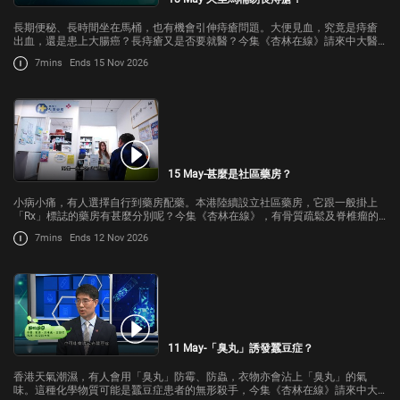
長期便秘、長時間坐在馬桶，也有機會引伸痔瘡問題。大便見血，究竟是痔瘡
出血，還是患上大腸癌？長痔瘡又是否要就醫？今集《杏林在線》請來中大醫
學院外科學系名譽臨床助理教授吳國宇跟我們講解。
7mins
Ends 15 Nov 2026
15 May-甚麼是社區藥房？
小病小痛，有人選擇自行到藥房配藥。本港陸續設立社區藥房，它跟一般掛上
「Rx」標誌的藥房有甚麼分別呢？今集《杏林在線》，有骨質疏鬆及脊椎瘤的
郭小姐一直在公立醫院跟進病情，公立醫院醫生為她開出藥物處方，方便她到
7mins
Ends 12 Nov 2026
鄰近住所的社區藥房配藥，過程有藥劑
11 May-「臭丸」誘發蠶豆症？
香港天氣潮濕，有人會用「臭丸」防霉、防蟲，衣物亦會沾上「臭丸」的氣
味。這種化學物質可能是蠶豆症患者的無形殺手，今集《杏林在線》請來中大