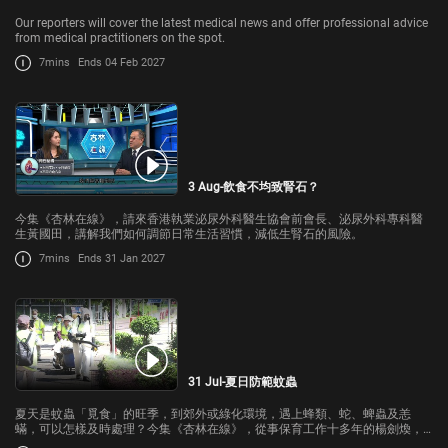
Our reporters will cover the latest medical news and offer professional advice
from medical practitioners on the spot.
7mins
Ends 04 Feb 2027
3 Aug-飲食不均致腎石？
今集《杏林在線》，請來香港執業泌尿外科醫生協會前會長、泌尿外科專科醫
生黃國田，講解我們如何調節日常生活習慣，減低生腎石的風險。
7mins
Ends 31 Jan 2027
31 Jul-夏日防範蚊蟲
夏天是蚊蟲「覓食」的旺季，到郊外或綠化環境，遇上蜂類、蛇、蜱蟲及恙
蟎，可以怎樣及時處理？今集《杏林在線》，從事保育工作十多年的楊劍煥，
過往在野外考察研究時，也試過多次被黃蜂螫。