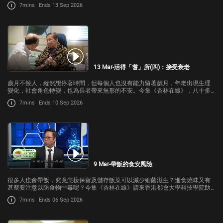
《杏林在線》請來中大醫學院內科及藥物治療學系腦神經科臨床專業顧問區穎
7mins
Ends 13 Sep 2026
芝醫生，跟我們講解。
13 Mar-活得「耆」所(四)：接受衰老
歲月不饒人，縱然想停著時間，但每個人也沒有能力留著歲月，年老出現生理
變化，社會角色轉變，也為長者帶來無形的不安。今集《杏林在線》，八十多
歲、患上輕度認知障礙症的莊伯伯，雖然入住護老院，仍放不下照顧太太的責
7mins
Ends 10 Sep 2026
任。輔導心理學家會講解長者，應該如何
9 Mar-帶飯的食安風險
很多人也會帶飯，究竟怎樣保留及儲存飯菜可以減少細菌滋生？進食燒味又有
甚麼要注意以防食物中毒呢？今集《杏林在線》請來香港都會大學科技學院助
理教授陳文藝講解。
7mins
Ends 06 Sep 2026