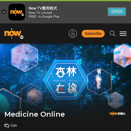
Now TV應用程式
×
OPEN
Now TV Limited
FREE - In Google Play
Subscribe
Togg
navi
Medicine Online
Can