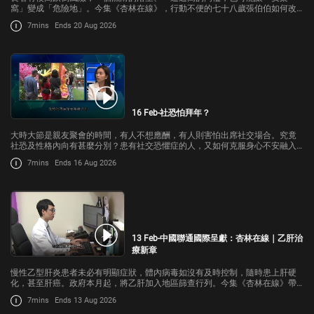
窩」變成「危險地」。今集《杏林在線》，行動不便的七十八歲張伯伯如何改
善室內環境，防止意外發生呢？有專門研究人口健康的學者，會談談高齡化社
7mins
Ends 20 Aug 2026
會怎樣逐步改善長者住屋規劃和配套。
16 Feb-社恐怕拜年？
大時大節是親友聚會的時間，有人不想應酬，有人則害怕出席社交場合。究竟
社恐及性格內向有甚麼分別？患有社交恐懼症的人，又如何克服身心不安融入
社會？今集《杏林在線》請來中大醫學院精神科榮譽臨床助理教授曹雲萊跟我
7mins
Ends 16 Aug 2026
們講解。
13 Feb-中國聯通國際呈獻：杏林在線｜乙肝治
療新章
慢性乙型肝炎患者未必有明顯症狀，體內病毒如沒有及時控制，隨時患上肝硬
化，甚至肝癌。政府本月起，將乙肝加入地區篩查行列。今集《杏林在線》帶
大家了解乙肝篩查的過程，肝臟科醫生講解如何有效控制乙肝，內科學系教授
7mins
Ends 13 Aug 2026
會介紹正在試驗的乙肝基因療法，未來如