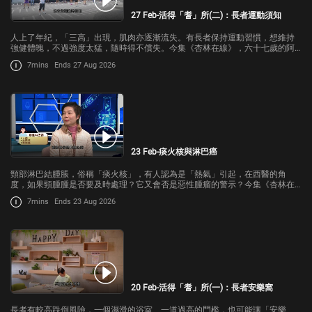
27 Feb-活得「耆」所(二)：長者運動須知
人上了年紀，「三高」出現，肌肉亦逐漸流失。有長者保持運動習慣，想維持
強健體魄，不過強度太猛，隨時得不償失。今集《杏林在線》，六十七歲的阿
儀善用免費資源，跨區天天做運動，成效怎樣？老人科醫生會講解患有慢性疾
7mins
Ends 27 Aug 2026
病的長者做運動時的注意事項
23 Feb-痰火核與淋巴癌
頸部淋巴結腫脹，俗稱「痰火核」，有人認為是「熱氣」引起，在西醫的角
度，如果頸腫腫是否要及時處理？它又會否是惡性腫瘤的警示？今集《杏林在
線》請來港大醫學院臨床腫瘤學系臨床教授鄺麗雲講解。
7mins
Ends 23 Aug 2026
20 Feb-活得「耆」所(一)：長者安樂窩
長者有較高跌倒風險，一個濕滑的浴室、一道過高的門檻，也可能讓「安樂