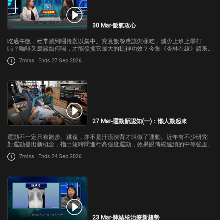
30 Mar-飯氣攻心
吃過午飯，經常感到睏倦難以集中。究竟飯餐應該怎樣吃，減少上班上學打
盹？咖啡又應該如何喝，才能發揮它最大的提神功效？今集《杏林在線》請來
基督教聯合那打素社康服務註冊營養師梁可誼，跟我們講解。
7mins
Ends 27 Sep 2026
27 Mar-運動新認知(一)：懶人動起來
運動不一定只有跑步、跳遠，亦不是汗流浹背才叫做了運動。近年有不少研究
對運動提出新概念，指出短時間進行高強度運動，效果跟傳統連續的中等強度
運動相若。
7mins
Ends 24 Sep 2026
23 Mar-肺結核治療新趨勢