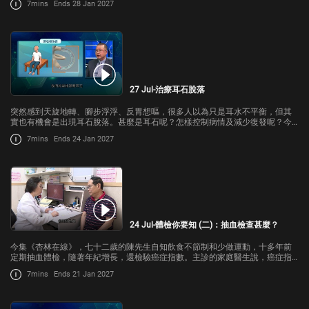
7mins
Ends 28 Jan 2027
27 Jul-治療耳石脫落
突然感到天旋地轉、腳步浮浮、反胃想嘔，很多人以為只是耳水不平衡，但其
實也有機會是出現耳石脫落。甚麼是耳石呢？怎樣控制病情及減少復發呢？今
集《杏林在線》請來香港耳鼻喉科醫學院前主席、耳鼻喉科醫生魏智文，跟我
7mins
Ends 24 Jan 2027
們講解。
24 Jul-體檢你要知 (二)：抽血檢查甚麼？
今集《杏林在線》，七十二歲的陳先生自知飲食不節制和少做運動，十多年前
定期抽血體檢，隨著年紀增長，還檢驗癌症指數。主診的家庭醫生說，癌症指
數偏高，不能完全確認患癌或患上哪種癌症。
7mins
Ends 21 Jan 2027