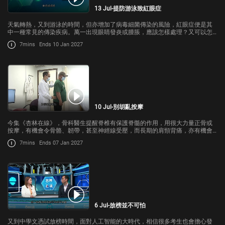
13 Jul-提防游泳致紅眼症
天氣轉熱，又到游泳的時間，但亦增加了病毒細菌傳染的風險，紅眼症便是其
中一種常見的傳染疾病。萬一出現眼睛發炎或腫脹，應該怎樣處理？又可以怎
樣預防？
7mins
Ends 10 Jan 2027
10 Jul-別胡亂按摩
今集《杏林在線》，骨科醫生提醒脊椎有保護脊髓的作用，用很大力量正骨或
按摩，有機會令骨骼、韌帶，甚至神經線受壓，而長期的肩頸背痛，亦有機會
是內科疾病的先兆。
7mins
Ends 07 Jan 2027
6 Jul-放榜並不可怕
又到中學文憑試放榜時間，面對人工智能的大時代，相信很多考生也會擔心發