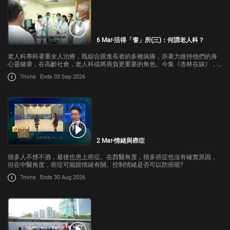
6 Mar-活得「耆」所(三)：何謂老人科？
老人科專科著重全人治療，既綜合跟進長者的多種病痛，亦著力維持他們的身
心靈健康，在高齡社會，老人科或將肩負更重要的角色。今集《杏林在線》，
團隊走進公立醫院和老人院，了解一班老人科醫生如何進行跨部門合作，為求
7mins
Ends 03 Sep 2026
診的長者提供全方位治療。面對衰老及死
2 Mar-情緒與癌症
很多人不煙不酒，最後也患上癌症。在西醫角度，很多癌症也沒有確實原因，
但在中醫角度，癌症可能跟情緒有關。控制情緒是否可以防癌呢?
7mins
Ends 30 Aug 2026