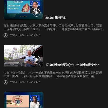
20 Jul-擺脫汗臭
面對極端酷熱天氣，大家少不免流多了汗。但異常排汗，影響日常生活，甚至
出現各類體臭，例如「臭狐」、「油饐味」，可以怎樣解決呢？今集《杏林在
線》請來屯門醫院整形外科顧問醫生潘大麟，為我們講解。
7mins
Ends 17 Jan 2027
17 Jul-體檢你要知(一)：全身體檢最安全？
今集《杏林在線》，七十一歲的李先生在一次無意間的身體檢查發現前列腺癌
指數「擲界」，卻沒有定期做追蹤檢查 ，兩年後最終確診前列腺癌三期。
7mins
Ends 14 Jan 2027