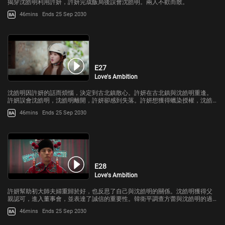
揭穿沈皓明利用許妍，許妍完成飯局後誤會沈皓明。兩人不歡而散。
46mins
Ends 25 Sep 2030
E27
Love's Ambition
沈皓明因許妍的話而煩惱，決定到古北鎮散心。許妍在古北鎮與沈皓明重逢。
許妍誤會沈皓明，沈皓明離開，許妍卻感到失落。許妍想獲得蠟染授權，沈皓
明幫助她。
46mins
Ends 25 Sep 2030
E28
Love's Ambition
許妍幫助初大師夫婦重歸於好，也反思了自己與沈皓明的關係。沈皓明獲得父
親認可，進入董事會，並表達了誠信的重要性。韓衛平調查方蕾與沈皓明的過
往。
46mins
Ends 25 Sep 2030