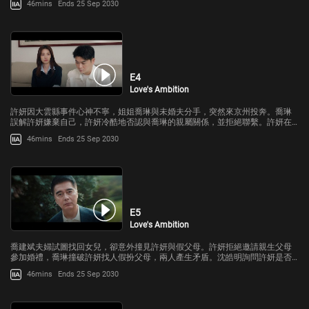
46mins
Ends 25 Sep 2030
E4
Love's Ambition
許妍因大雲縣事件心神不寧，姐姐喬琳與未婚夫分手，突然來京州投奔。喬琳
誤解許妍嫌棄自己，許妍冷酷地否認與喬琳的親屬關係，並拒絕聯繫。許妍在
沈皓明面前，更堅定了要守住這份幸福的決心。
46mins
Ends 25 Sep 2030
E5
Love's Ambition
喬建斌夫婦試圖找回女兒，卻意外撞見許妍與假父母。許妍拒絕邀請親生父母
參加婚禮，喬琳撞破許妍找人假扮父母，兩人產生矛盾。沈皓明詢問許妍是否
邀請親戚，許妍態度敷衍。 沈皓明的師妹方蕾回國，得知沈皓明訂婚，心中產
46mins
Ends 25 Sep 2030
生芥蒂。