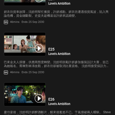
Love's Ambition
妍衣坊貨車故障，沈皓明幫忙搬貨，許妍感動。妍衣坊遭遇假貨風波，陷入輿
論危機，資金鏈斷裂。史提夫趁機逼迫許妍承認婚變。
46mins
Ends 25 Sep 2030
E25
Love's Ambition
巴來金夫人撐腰，供應商態度轉變。沈皓明鼓勵許妍參加服裝設計大賽，並已
為她報名。喬琳對林濤改觀，妍衣坊卻被取消比賽資格。 沈皓明接受採訪力挺
妍衣坊，許妍直播扭轉輿論。
46mins
Ends 25 Sep 2030
E26
Love's Ambition
慶功宴後，沈皓明許妍醉酒斷片，醒來後尷尬不已。于嵐撞破兩人曖昧。 Steve