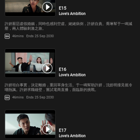
E15
Love's Ambition
許妍厭惡虛假婚姻，同時也感到空虛。姥姥病倒，許妍自責。喬琳幫于一鳴減
壓，兩人體驗刺激之旅。
46mins
Ends 25 Sep 2030
E16
Love's Ambition
許妍坦白事實，決定離婚，重回單身生活。于一鳴幫助許妍，沈皓明撞見後冷
嘲熱諷。許妍求職碰壁，嘗試電商直播，面臨新的挑戰。
46mins
Ends 25 Sep 2030
E17
Love's Ambition