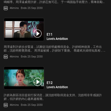
鳴輔導。周澤遠威脅許妍，許妍忍無可忍。 于一鳴面臨手術壓力，喬琳鼓勵。
周澤遠再次出現，試圖接近沈皓明。
46mins
Ends 25 Sep 2030
E11
Love's Ambition
周澤遠對許妍步步緊逼，試圖從沈皓明處獲得資金。許妍精神崩潰，工作出
錯，沈皓明察覺異樣。 周澤遠被捕，許妍卸下重擔。 喬建斌夫婦得知真相，與
許妍決裂。
46mins
Ends 25 Sep 2030
E12
Love's Ambition
許妍為新區項目提前打探消息，讓沈皓明取得資金支持。沈皓明非常感謝許
妍，但許妍的內心越來越複雜。
46mins
Ends 25 Sep 2030