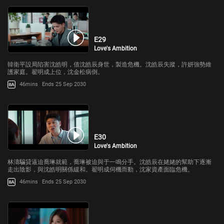
E29
Love's Ambition
韓衛平設局陷害沈皓明，借沈皓辰身世，製造危機。沈皓辰失蹤，許妍強勢維
護家庭。翟明成上位，沈金松病倒。
46mins
Ends 25 Sep 2030
E30
Love's Ambition
林濤騙貸逼迫喬琳就範，喬琳被迫與于一鳴分手。沈皓辰在姥姥的幫助下逐漸
走出陰影，與沈皓明關係緩和。翟明成伺機而動，沈家資產面臨危機。
46mins
Ends 25 Sep 2030