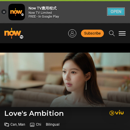
Now TV應用程式
×
OPEN
Now TV Limited
FREE - In Google Play
Subscribe
Togg
navi
Love's Ambition
Can, Man
Chi
Bilingual