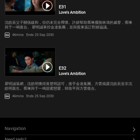
E31
Love's Ambition
沈皓辰父子關係緩和，但仍未完全釋懷。許妍幫助喬琳擺脫林濤的威脅，喬琳
與于一鳴復合。 瞿明誠掌控金達集團，並與股東簽訂對賭協議。
46mins
Ends 25 Sep 2030
E32
Love's Ambition
瞿明誠落網，沈皓明獲得黃楚明認可，接手金達集團。方蕾揭露沈皓辰並非沈
皓明親生。喬琳與于一鳴甜蜜戀愛，韓衛平與方蕾復合。
46mins
Ends 25 Sep 2030
Navigation
Need Help?