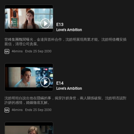
E13
Love's Ambition
世峰集團醜聞曝光，金達與首科合作，沈皓明展現商業才能。沈皓明借機安插
親信，清理公司貪腐。
46mins
Ends 25 Sep 2030
E14
Love's Ambition
沈皓明坦白說出他在隱瞞的事，揭穿許妍身世，兩人關係破裂。沈皓明否認對
許妍的感情，婚姻徹底瓦解。
46mins
Ends 25 Sep 2030