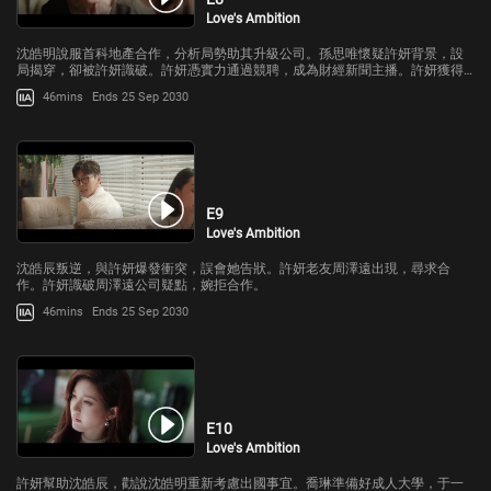
Love's Ambition
沈皓明說服首科地產合作，分析局勢助其升級公司。孫思唯懷疑許妍背景，設
局揭穿，卻被許妍識破。許妍憑實力通過競聘，成為財經新聞主播。許妍獲得
沈家認可，於嵐對她更加滿意。
46mins
Ends 25 Sep 2030
E9
Love's Ambition
沈皓辰叛逆，與許妍爆發衝突，誤會她告狀。許妍老友周澤遠出現，尋求合
作。許妍識破周澤遠公司疑點，婉拒合作。
46mins
Ends 25 Sep 2030
E10
Love's Ambition
許妍幫助沈皓辰，勸說沈皓明重新考慮出國事宜。喬琳準備好成人大學，于一