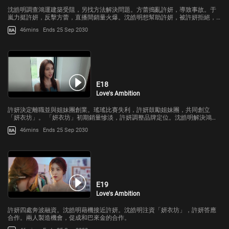
沈皓明調查鴻運建築受阻，另找方法解決問題。方蕾搗亂許妍，導致事故。于
嵐力挺許妍，反擊方蕾，直播間銷量火爆。沈皓明想幫助許妍，被許妍拒絕，
表明要靠自己。
46mins
Ends 25 Sep 2030
E18
Love's Ambition
許妍決定離職並與姐妹團創業。瑤瑤比賽失利，許妍鼓勵姐妹團，共同創立
「妍衣坊」。 「妍衣坊」初期銷量慘淡，許妍調整品牌定位。沈皓明解決鴻運
問題，幕後黑手浮現。
46mins
Ends 25 Sep 2030
E19
Love's Ambition
許妍四處奔波融資。沈皓明藉機接近許妍。沈皓明注資「妍衣坊」，許妍答應
合作。兩人製造機會，促成和巴來金的合作。