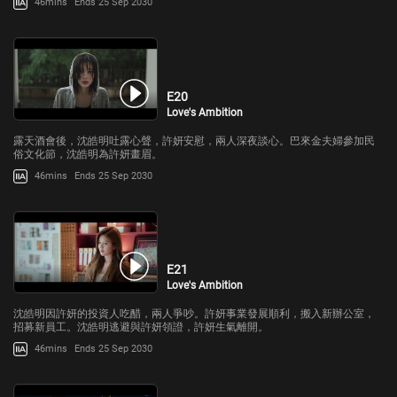
46mins
Ends 25 Sep 2030
E20
Love's Ambition
露天酒會後，沈皓明吐露心聲，許妍安慰，兩人深夜談心。巴來金夫婦參加民
俗文化節，沈皓明為許妍畫眉。
46mins
Ends 25 Sep 2030
E21
Love's Ambition
沈皓明因許妍的投資人吃醋，兩人爭吵。許妍事業發展順利，搬入新辦公室，
招募新員工。沈皓明逃避與許妍領證，許妍生氣離開。
46mins
Ends 25 Sep 2030