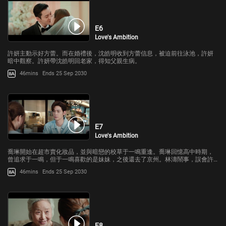
E6
Love's Ambition
許妍主動示好方蕾。而在婚禮後，沈皓明收到方蕾信息，被迫前往泳池，許妍
暗中觀察。許妍帶沈皓明回老家，得知父親生病。
46mins
Ends 25 Sep 2030
E7
Love's Ambition
喬琳開始在超市賣化妝品，並與暗戀的校草于一鳴重逢。喬琳回憶高中時期，
曾追求于一鳴，但于一鳴喜歡的是妹妹，之後還去了京州。林濤鬧事，誤會許
妍與于一鳴的關係。許妍出錢解決彩禮問題，喬琳不領情，許妍生氣。許妍通
46mins
Ends 25 Sep 2030
過幫助黃總岳母，為沈皓明拿下地皮創造
E8