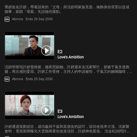
喬妍改名許妍，帶著請來的「父母」與沈皓明家族見面，掩飾身份背景以促成
婚事，卻因「母親」失誤險些露餡。
46mins
Ends 25 Sep 2030
E2
Love's Ambition
沈皓明發現許妍發燒後，徹夜照顧她。許妍週末去沈家幫忙，卻被于嵐支使跑
腿，再次感到委屈。許妍工作受挫，主持人的申請被拒，于嵐又約她喝咖啡，
暗示她離開沈皓明。
46mins
Ends 25 Sep 2030
E3
Love's Ambition
許妍通過策劃節目，成功贏得于嵐和其朋友的認可，節目收視率大漲。沈家聚
會時，電視新聞曝光大雲縣商業街改造項目，許妍神色緊張。 沈金松詢問許妍
是否去過大雲縣，許妍否認。