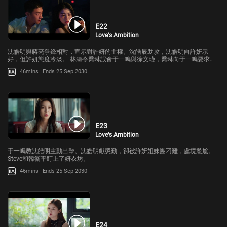
E22
Love's Ambition
沈皓明與蔣亮爭鋒相對，宣示對許妍的主權。沈皓辰助攻，沈皓明向許妍示
好，但許妍態度冷淡。 林濤令喬琳誤會于一鳴與徐文瑾，喬琳向于一鳴要求冷
靜一周。
46mins
Ends 25 Sep 2030
E23
Love's Ambition
于一鳴教沈皓明主動出擊。沈皓明獻慇勤，卻被許妍姐妹團刁難，處境尷尬。
Steve和韓衛平盯上了妍衣坊。
46mins
Ends 25 Sep 2030
E24