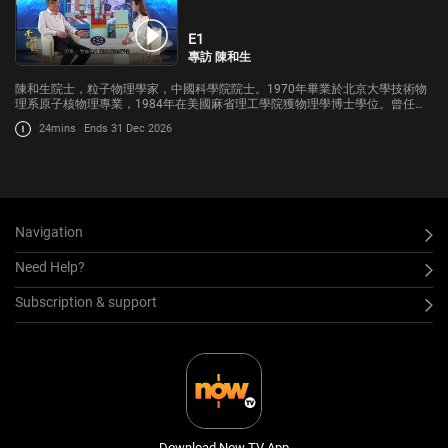
E1
專訪 陳和生
陳和生院士，粒子物理學家，中國科學院院士。1970年畢業於北京大學技術物
理系原子核物理專業，1984年在美國麻省理工學院獲物理學博士學位。曾任中
國科學院高能物理研究所所長、中國高能物理學會理事長等職。主持了北京正
24mins
Ends 31 Dec 2026
負電子對撞機重大改造工程和中
Navigation
Need Help?
Subscription & support
Download Now TV App