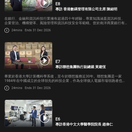
E8
專訪 香港數碼管理有限公司主席 陳細明
在銀行、金融和資訊科技行業擁有超過四十年經驗，專業知識涵蓋資訊科技、
企業管治、機構變革、風險管理和資訊科技安全等範疇。曾於南洋商業銀行有
限公司及中國銀行（香港）有限公司擔任副董事長、執行董事、行政總裁及多
24mins
Ends 31 Dec 2026
項高級行政職務。
E7
專訪聯想集團執行副總裁 黃建恆
畢業於香港大學計算機科學系後，至今於聯想服務近30年。聯想集團是一家
1984年在中國成立的全球領先的科技企業，作為全球個人電腦市場領跑者也持
續佈局AI業務。截至2025年底，AI相關收入同比增長72%，成為重要的增長引
24mins
Ends 31 Dec 2026
擎。
E6
專訪香港中文大學醫學院院長 趙偉仁