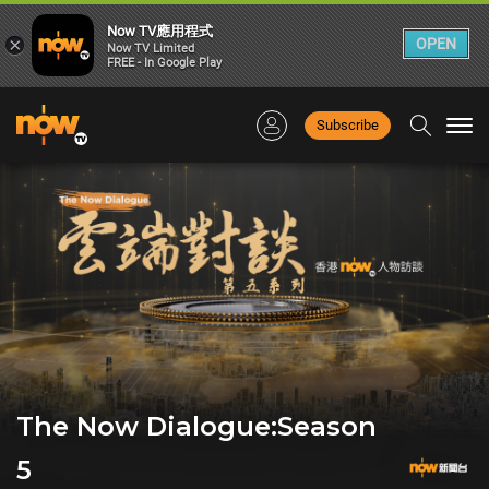
Now TV應用程式
×
OPEN
Now TV Limited
FREE - In Google Play
Subscribe
Togg
navi
The Now Dialogue:Season
5