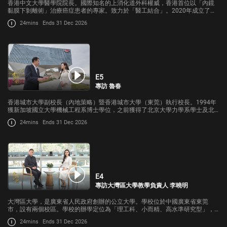
香港中文大學醫學院院長。國際知名的上消化道外科權威，香港首位以「內鏡
黏膜下剝離術」治療癌症患者的專家。致力於「醫工結合」。2020年成立了醫
療機械人創新技術中心。藝術方面，是國畫大師趙少昂的弟子。
24mins
Ends 31 Dec 2026
E5
專訪 魯春
香港城市大學副校長（內地策略）暨香港城市大學（東莞）執行校長。1994年
獲新加坡國立大學機械工程系博士學位，之前獲得了北京大學力學系學士及北
京理工大學力學工程系碩士學位。在其研究領域計算力學、高性能計算機模擬
24mins
Ends 31 Dec 2026
實驗、計算微/納米力學、計算生物
E4
專訪大灣區大學教學負責人 李曉明
大灣區大學，是廣東省人民政府創辦的公立大學。學校位於中國廣東省東莞
市，設有兩個校區。學校的辦學定位為「理工科、小而精、高水準研究型」，
基於大灣區相關領域優勢和發展需求，培養具備解決複雜問題和創新實踐能力
24mins
Ends 31 Dec 2026
的高素質研究型人才。