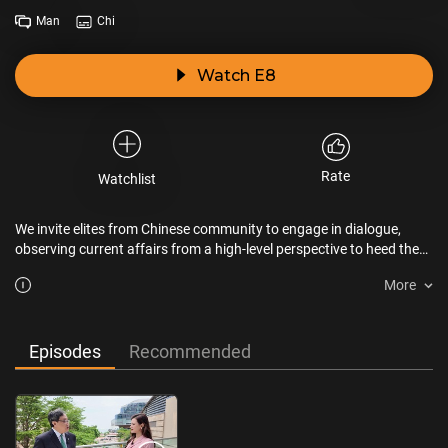
Man
Chi
Watch E8
Rate
Watchlist
We invite elites from Chinese community to engage in dialogue,
observing current affairs from a high-level perspective to heed the
collective voices of the masses. In this complex and ever-changing
More
era, we explore how to leverage creativity to connect the world and
grasp industry development trends.
Episodes
Recommended