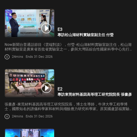
E3
專訪松山湖材料實驗室副主任 付瑩
Now新聞台普通話節目《雲端對談》，付瑩 -松山湖材料實驗室副主任，松山湖
材料實驗室是廣東省首批省實驗室之一，參與大灣區綜合性國家科學中心先行
啓動區建設的重要平台。由東莞市人民政府、中國科學院高能物理研究所等單
24mins
Ends 31 Dec 2026
位共建。
E2
專訪東莞材料基因高等理工研究院院長 張書彥
張書彥 -東莞材料基因高等理工研究院院長，博士生導師，牛津大學工程學博
士，國際知名的譜儀科學家和材料與殘餘應力研究科學家。原英國盧瑟福實驗
室散裂中子源首席科學家。了解英國最大的盧瑟福國家實驗室，百年來首位華
24mins
Ends 31 Dec 2026
人女性科學家，歸國深耕松山湖的故事