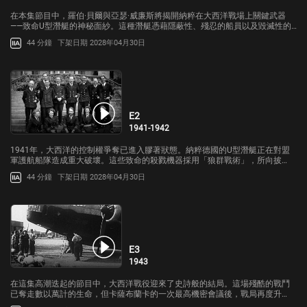
在本集節目中，羅伯·貝爾與亞瑟·威廉斯將揭開納粹在大西洋戰場上關鍵武器
——致命U型潛艇的神秘面紗。這種潛艇憑藉隱蔽性、殘忍的船員以及毀滅性的
魚雷組合，在戰爭初期幾乎成為大西洋中無法阻擋的力量，迅速造成令人震驚
44 分鐘
下架日期 2028年04月30日
的傷亡人數。
E2
1941-1942
1941年，大西洋的控制權爭奪已進入膠著狀態。納粹德國的U型潛艇正在對盟
軍護航船隊造成重大破壞。這些致命的殺戮機器採用「狼群戰術」，所向披
靡，對商船艦隊造成了毀滅性打擊。英國及其盟友現在必須設法將戰火反擊回
44 分鐘
下架日期 2028年04月30日
敵方。
E3
1943
在這集高潮迭起的節目中，大西洋戰役迎來了史詩般的結局。這場殘酷的戰鬥
已奪走數以萬計的生命，但卡薩布蘭卡的一次最高機密會議後，戰局再度升
溫。盟軍正籌備諾曼第登陸行動，若要確保大量部隊、車輛與武器能安全抵達