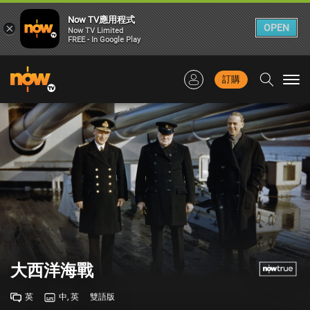
Now TV應用程式
×
OPEN
Now TV Limited
FREE - In Google Play
訂購
Togg
navi
大西洋海戰
英
中, 英
雙語版