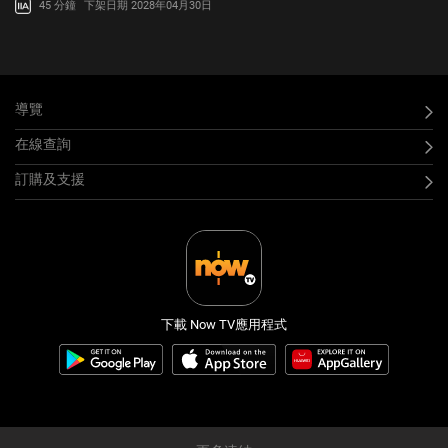
45 分鐘
下架日期 2028年04月30日
英國，大西洋的制海權勢在必得。
導覽
在線查詢
訂購及支援
下載 Now TV應用程式