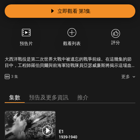
立即觀看 第1集
評分
預告片
觀看列表
大西洋戰役是第二次世界大戰中被遺忘的戰爭前線。在這幾集的節
目中，工程師羅伯貝爾與前海軍陸戰隊員亞瑟威廉斯將揭示這場血
腥而殘酷戰爭背後的驚人事件，這場衝突奪去了超過十萬條生命。
更多
3 集
他們將探索納粹德國的U型潛艇與英國軍艦如何在海面上下展開激烈
交鋒，同時也挖掘那些勇敢男女為掌控大西洋而不惜一切的個人故
事。
集數
預告及更多資訊
推介
E1
1939-1940