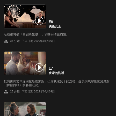
E6
決策女王
狄寶娜獲頒「喜劇勇氣獎」，艾華則情緒崩潰。
34 分鐘
下架日期 2029年04月09日
E7
狄家的洗禮
狄寶娜與艾華返回拉斯維加斯，出席狄潔兒子的洗禮。占美與琪娜則忙於應對
《舞蹈媽咪》的各種狀況。
28 分鐘
下架日期 2029年04月09日