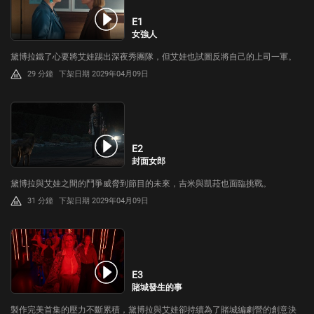
E1
女強人
黛博拉鐵了心要將艾娃踢出深夜秀團隊，但艾娃也試圖反將自己的上司一軍。
29 分鐘
下架日期 2029年04月09日
E2
封面女郎
黛博拉與艾娃之間的鬥爭威脅到節目的未來，吉米與凱菈也面臨挑戰。
31 分鐘
下架日期 2029年04月09日
E3
賭城發生的事
製作完美首集的壓力不斷累積，黛博拉與艾娃卻持續為了賭城編劇營的創意決