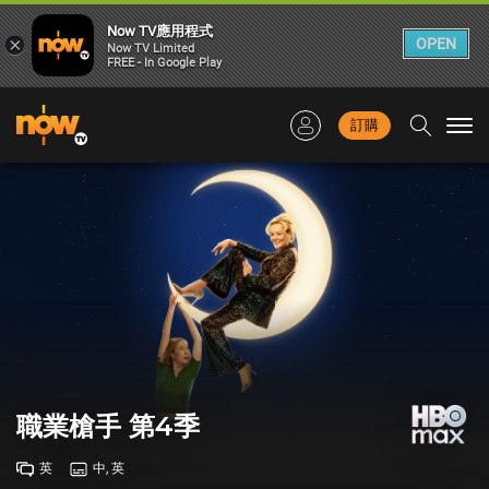
Now TV應用程式
×
OPEN
Now TV Limited
FREE - In Google Play
訂購
Togg
navi
職業槍手 第4季
英
中, 英