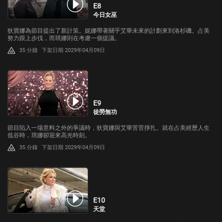
E8
今日女巫
狄寶娜為節目提出了新計策。妮娜帶著關乎艾華未來的計劃來到洛杉磯。占美
努力跟上步伐，而琪娜則在考慮一個提議。
35 分鐘
下架日期 2029年04月09日
E9
徒勞無功
節目陷入一場意料之外的爭議時，狄寶娜與艾華苦苦掙扎。就在占美經歷人生
低谷時，琪娜卻迎來高光時刻。
35 分鐘
下架日期 2029年04月09日
E10
天堂