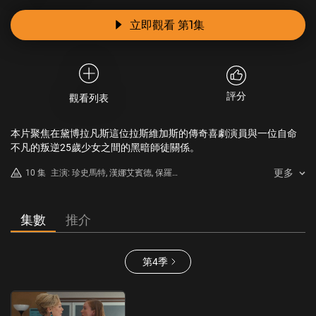
立即觀看 第1集
評分
觀看列表
本片聚焦在黛博拉凡斯這位拉斯維加斯的傳奇喜劇演員與一位自命
不凡的叛逆25歲少女之間的黑暗師徒關係。
更多
10 集
主演: 珍史馬特, 漢娜艾賓德, 保羅W
唐斯, 卡爾克雷蒙霍普金斯, 凱特琳
奧爾森
集數
推介
第4季