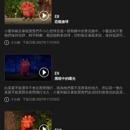
E8
恐龍搶球
小薑和豌豆暴龍寶寶們不小心把球丟進一群熟睡中的青瓜鱷中。小薑認為只要
牠們保持安靜、輕手輕腳，應該能夠拿回球，但對豌豆暴龍來說，保持低調可
不是牠們的天性。
5 分鐘
下架日期 2027年11月30日
E9
黑暗中的曙光
白菜翼手龍通常不會在夜間飛行，因為牠們看不見降落的地方。所以當一隻白
菜翼手龍寶寶在夜間飛行太久，小薑和豌豆暴龍寶寶們必須找到會發光的蔬菜
恐龍幫忙，引導牠降落到安全的地方。
5 分鐘
下架日期 2027年11月30日