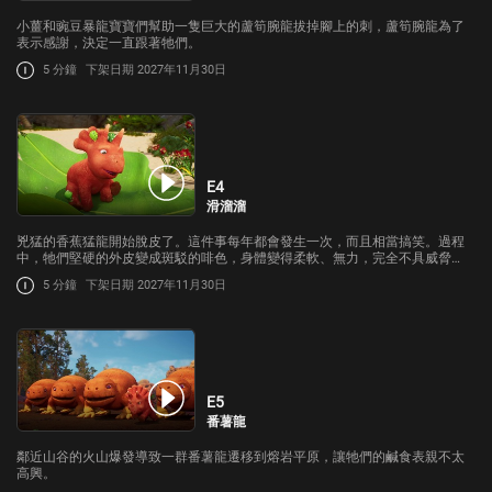
小薑和豌豆暴龍寶寶們幫助一隻巨大的蘆筍腕龍拔掉腳上的刺，蘆筍腕龍為了
表示感謝，決定一直跟著牠們。
5 分鐘
下架日期 2027年11月30日
E4
滑溜溜
兇猛的香蕉猛龍開始脫皮了。這件事每年都會發生一次，而且相當搞笑。過程
中，牠們堅硬的外皮變成斑駁的啡色，身體變得柔軟、無力，完全不具威脅
性。
5 分鐘
下架日期 2027年11月30日
E5
番薯龍
鄰近山谷的火山爆發導致一群番薯龍遷移到熔岩平原，讓牠們的鹹食表親不太
高興。