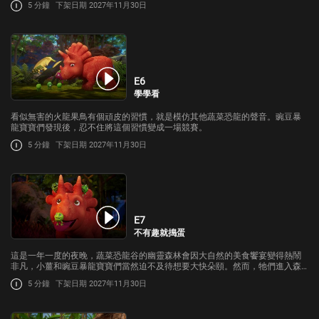
5 分鐘
下架日期 2027年11月30日
E6
學學看
看似無害的火龍果鳥有個頑皮的習慣，就是模仿其他蔬菜恐龍的聲音。豌豆暴
龍寶寶們發現後，忍不住將這個習慣變成一場競賽。
5 分鐘
下架日期 2027年11月30日
E7
不有趣就搗蛋
這是一年一度的夜晚，蔬菜恐龍谷的幽靈森林會因大自然的美食饗宴變得熱鬧
非凡，小薑和豌豆暴龍寶寶們當然迫不及待想要大快朵頤。然而，牠們進入森
林的計劃被一隻巨大的南瓜龍阻擋。
5 分鐘
下架日期 2027年11月30日