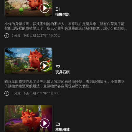
E1
痕癢問題
小分的身體很癢，卻找不到牠的不求人。原來現在是築巢季，所有白菜翼手龍
都把山谷裡的樹枝帶走了，所以小薑和豌豆暴龍必須發揮創意，讓小分能抓抓
癢。
5 分鐘
下架日期 2027年11月30日
E2
玩具石頭
豌豆暴龍寶寶們為了搶先玩最近發現的石頭而吵架，看到這個情況，小薑想到
了讓牠們輪流玩的辦法，並讓牠們各自展現自己的個性。
5 分鐘
下架日期 2027年11月30日
E3
移動樹林