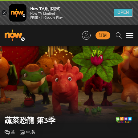
Now TV應用程式
×
OPEN
Now TV Limited
FREE - In Google Play
訂購
Togg
navi
蔬菜恐龍 第3季
英
中, 英