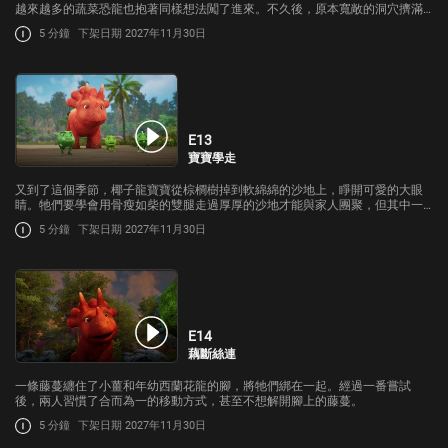
越來越多的蔬菜恐龍也抱著同樣想法闖了進來。不久後，原本寬敞的洞穴擠滿
了恐龍，小薑和豌豆暴龍寶寶們設法保持歡樂氣氛，避免爭吵。
5 分鐘
下架日期 2027年11月30日
E13
寶寶學走
又到了這個季節，椰子龍寶寶從棕櫚樹掉到軟綿綿的沙地上，睜開可愛的大眼
睛。牠們要學會用骨瘦如柴的雙腿走過厚厚的沙地才能與家人團聚，但其中一
隻寶寶還沒學會走路，於是小薑和豌豆暴龍寶寶們出手相助。
5 分鐘
下架日期 2027年11月30日
E14
藕斷絲連
一條藤蔓纏住了小薑和年幼西蘭花龍的腳，將牠們綁在一起。經過一番嘗試
後，兩人習慣了合而為一的移動方式，甚至不想解開腳上的藤蔓。
5 分鐘
下架日期 2027年11月30日