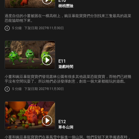
E10
樹梢歷險
過度自信的小薑被困在一棵高樹上，豌豆暴龍寶寶們分別找來三隻最高的蔬菜
恐龍協助牠下來。
5 分鐘
下架日期 2027年11月30日
E11
遊戲時間
小薑和豌豆暴龍寶寶們發現叢林公園有很多其他蔬菜恐龍寶寶，而牠們已經幾
乎沒有空間玩耍了。所以牠們必須發揮創意，創造一個大家都能玩的遊戲。
5 分鐘
下架日期 2027年11月30日
E12
寒冬山洞
小薑和豌豆暴龍寶寶們在暴風雪中躲進一個山洞。牠們安頓下來準備過夜時，