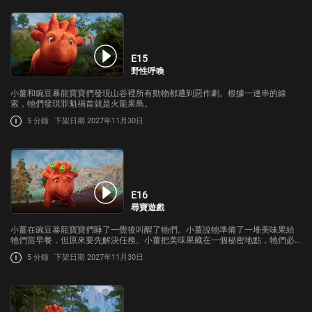
E15
野性呼喚
小薑和豌豆暴龍寶寶們發現山谷裡所有動物都遭到惡作劇。根據一連串的線
索，牠們發現罪魁禍首就是火龍果鳥。
5 分鐘
下架日期 2027年11月30日
E16
尋寶遊戲
小薑在豌豆暴龍寶寶們睡了一覺後叫醒了牠們。小薑說牠準備了一堆美味果給
牠們當早餐，但原來要先解決任務。小薑把美味果藏在一個秘密地點，牠們必
須解開線索才能找到它們。
5 分鐘
下架日期 2027年11月30日