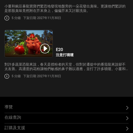
小薑和豌豆暴龍寶寶們驚恐地發現地盤旁的一朵花發出臭味。更讓他們驚訝的
是那股臭味竟然附在芥末身上，偏偏芥末又討厭洗澡。
5 分鐘
下架日期 2027年11月30日
E20
注意打噴嚏
對許多蔬菜恐龍來說，春天是授粉者的天堂，但對於遷徙中的番茄龍來說卻不
太友善。高濃度的花粉讓牠們敏感的鼻子難以適應，並打了許多噴嚏。小薑和
豌豆暴龍寶寶們必須發揮內心的牛仔精神，協助那些四處彈跳的番茄龍穿越苔
5 分鐘
下架日期 2027年11月30日
原。
導覽
在線查詢
訂購及支援