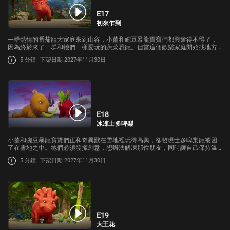
E17
初來乍到
一群熱情的番茄龍大家庭來到山谷，小薑和豌豆暴龍寶寶們都興奮得不得了，
因為終於來了一群和牠們一樣愛玩的蔬菜恐龍。但當這個歡樂家庭開始找地方
吃零食和打瞌睡，牠們很快就發現並不是所有蔬菜恐龍都像小薑和豌豆暴龍一
5 分鐘
下架日期 2027年11月30日
樣友善。
E18
冰凍士多啤梨
小薑和豌豆暴龍寶寶們正和奇異獸在雪地裡玩得高興，卻發現士多啤梨龍被困
了在雪地之中。牠們必須發揮創意，想辦法解凍那位朋友，同時讓自己保持溫
暖。
5 分鐘
下架日期 2027年11月30日
E19
大王花