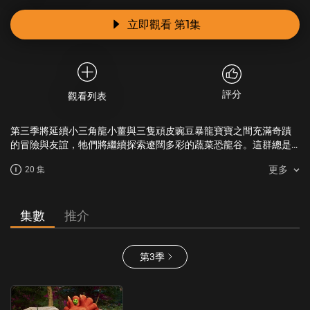
立即觀看 第1集
評分
觀看列表
第三季將延續小三角龍小薑與三隻頑皮豌豆暴龍寶寶之間充滿奇蹟
的冒險與友誼，牠們將繼續探索遼闊多彩的蔬菜恐龍谷。這群總是
充滿好奇心、對樂趣有著無窮渴望的小伙伴們，將在四季交替的旅
更多
20 集
程中發現夢幻的新世界，以及與牠們共享這片自然世界的奇妙生
物。牠們會在幽靈森林的忍冬採收季遇到巨大卻膽小的南瓜龍，並
與調皮的火龍果鳥玩模仿遊戲。除了遇見新物種，小薑和豌豆暴龍
寶寶們還將見證不同自然現象，例如間歇泉，甚至是瘋狂的暴風
集數
推介
雪，所有蔬菜恐龍必須共同勇敢面對。
第3季