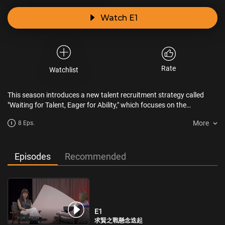
Watch E1
Rate
Watchlist
This season introduces a new talent recruitment strategy called
"Waiting for Talent, Eager for Ability," which focuses on the
relationships between job seekers and employers. It not only
More
8 Eps.
highlights the importance of corporations recruiting talent but also
shares the untold stories of the workplace.
Episodes
Recommended
E1
求賢之戰懸念迭起