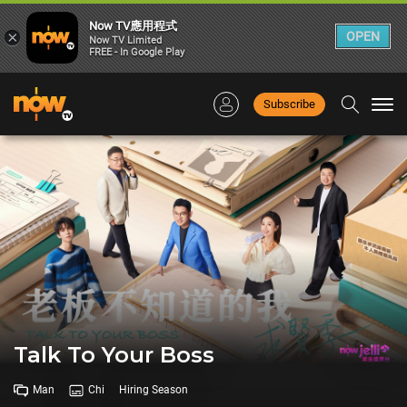
Now TV應用程式
×
OPEN
Now TV Limited
FREE - In Google Play
Subscribe
Togg
navi
Talk To Your Boss
Man
Chi
Hiring Season