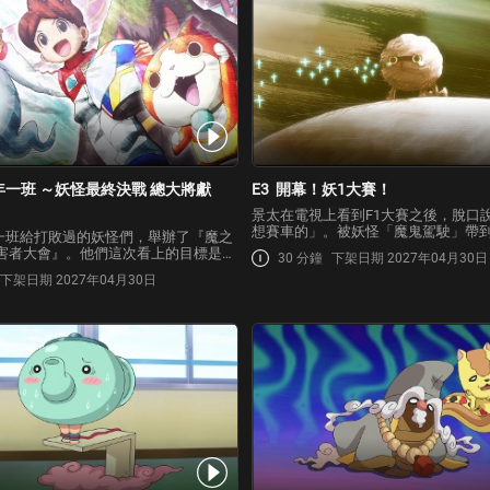
年一班 ～妖怪最終決戰 總大將獻
E3
開幕！妖1大賽！
景太在電視上看到F1大賽之後，脫口
想賽車的」。被妖怪「魔鬼駕駛」帶
一班給打敗過的妖怪們，舉辦了『魔之
沒想到，景太被帶來參加妖怪F1大賽
受害者大會』。他們這次看上的目標是稻
30 分鐘
下架日期 2027年04月30日
1」的賽車比賽！場中可看到炎狼王子
優香」！與過去的其他目標不同，從優
下架日期 2027年04月30日
組成的隊伍及其他許多妖怪參賽！不
不到任何特別的個性，因此妖怪們一致
得優勝的妖怪…
大家的力量來打倒她。但是，附身到優
怪…