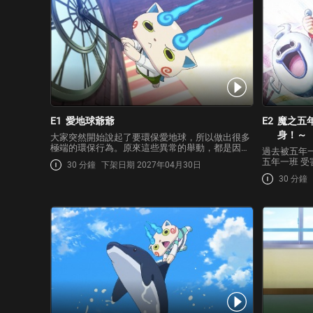
E1
愛地球爺爺
E2
魔之五
身！～
大家突然開始說起了要環保愛地球，所以做出很多
極端的環保行為。原來這些異常的舉動，都是因為
過去被五年
被「愛地球爺爺」附身之後所造成的！景太為了打
五年一班 
30 分鐘
下架日期 2027年04月30日
倒愛地球爺爺，於是召喚出「貪婪王」！正好他與
穗的朋友「
愛地球爺爺是長年的勁敵，不知不覺間就開始進行
30 分鐘
香身上感受
『誰比較環保』…
決定將動員
香身上的妖