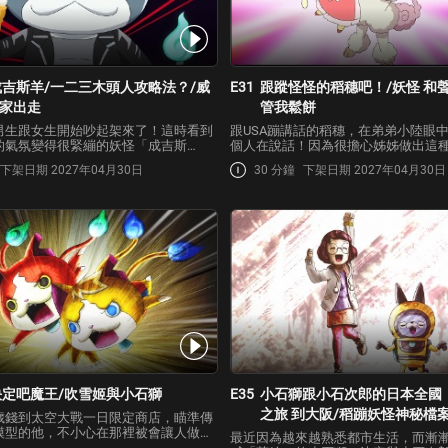
成吉斯羊/一二三木頭人攻略法？/威
E31
跟蹤怪怪的稻穗吧！/妖怪 和聲
家出走
管我鬆餅
男生跟女生開始吵起架來了！這時看到
跟USA蹦講話的稻穗，在弟弟小陸眼
的氣氛變得很緊繃的妖怪「成吉斯
個人在說話！因為很擔心姊姊做出這
成吉斯羊是烤越多肉，會讓人與人的關
路跟到稻蹦不可思議偵探社。但他在
下架日期 2027年04月30日
30 分鐘
下架日期 2027年04月30日
緊繃的妖怪。景太的班上究竟會演變成
更多東西自己動了起來！/不論是午餐
況呢？/阿熊、干治、景太開始玩「一二
是要去上廁所時，大家都一起做出相
，途中…
來背後就是…
決定吧魔王/吹雪姬與小石獅
E35
小石獅跟小石次郎的日本全國
之旅 到大阪/稻蹦妖怪神秘檔案1
歲錢到太空大戰一日限定商店，瞄準傳
模型的他，不小心在那裡被會讓人做出
驗!妖怪大砲!
最近因為越來越熟悉都市生活，而漸
「決定吧魔王」附身，用剩餘的壓歲錢