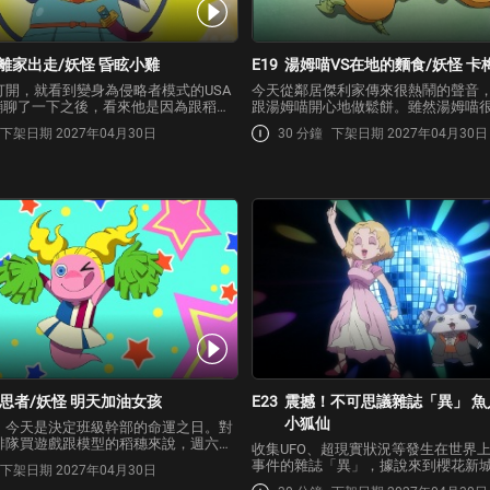
蹦離家出走/妖怪 昏眩小雞
E19
湯姆喵VS在地的麵食/妖怪 卡
打開，就看到變身為侵略者模式的USA
今天從鄰居傑利家傳來很熱鬧的聲音
A蹦聊了一下之後，看來他是因為跟稻穗
跟湯姆喵開心地做鬆餅。雖然湯姆喵
以才離家出走。但每當他想起吵架的原
鬆餅，但景太為了讓他們了解到本地
下架日期 2027年04月30日
30 分鐘
下架日期 2027年04月30日
不住變成侵略者模式，這讓景太他們講
處！接二連三地端出不同的特色麵食
常小心。這時，出來尋找USA蹦的稻穗
動不已！傑利也一口不剩地把料理全
High到了最高…
思者/妖怪 明天加油女孩
E23
震撼！不可思議雜誌「異」 魚
小狐仙
，今天是決定班級幹部的命運之日。對
排隊買遊戲跟模型的稻穗來說，週六要
收集UFO、超現實狀況等發生在世界
小動物的飼育股長是她絕對要避開的職
事件的雜誌「異」，據說來到櫻花新
下架日期 2027年04月30日
時候，會讓人陷入沉思的妖怪「沉思袋
身為「異」雜誌忠實讀者的稻穗馬上就