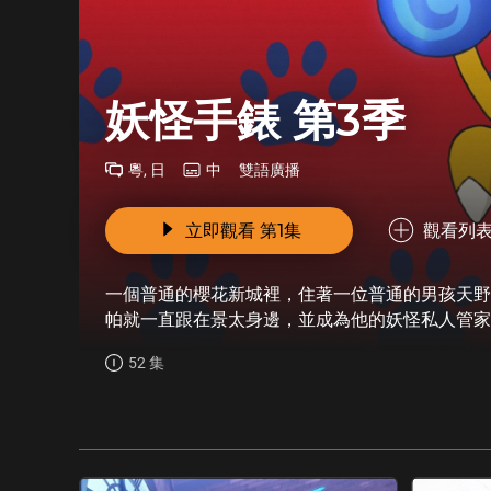
妖怪手錶 第3季
粵, 日
中
雙語廣播
立即觀看 第1集
觀看列
一個普通的櫻花新城裡，住著一位普通的男孩天野
帕就一直跟在景太身邊，並成為他的妖怪私人管家
看見出現在鎮上各處的妖怪了！ 日常生活中遇到
52 集
判，有時則會透過戰鬥來解決問題。然後這些妖怪