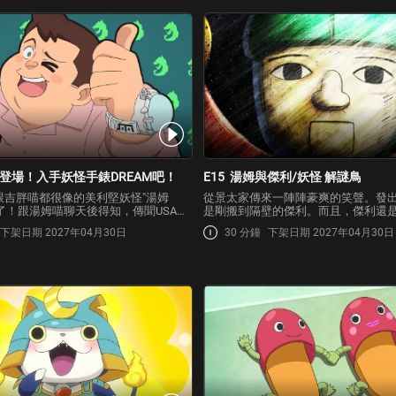
是人類時…
登場！入手妖怪手錶DREAM吧！
E15
湯姆與傑利/妖怪 解謎鳥
跟吉胖喵都很像的美利堅妖怪"湯姆
從景太家傳來一陣陣豪爽的笑聲。發
來了！跟湯姆喵聊天後得知，傳聞USA那
是剛搬到隔壁的傑利。而且，傑利還
種很厲害的妖怪手錶叫做『妖怪手錶
的室友！而且仔細一看，傑利手上戴
下架日期 2027年04月30日
30 分鐘
下架日期 2027年04月30日
。為了得到『妖怪手錶DREAM』，景太
使用過的初代妖怪手錶。但是，傑利
魔界新開幕的『妖怪Dream樂園』！
怪手錶的用法！為了教他正確的使用
「吉胖喵」召喚…