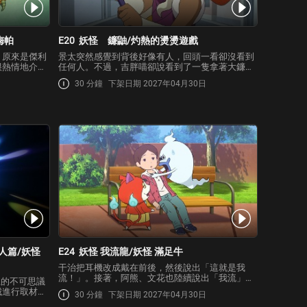
梅帕
E20
妖怪 鐮鼬/灼熱的燙燙遊戲
，原來是傑利
景太突然感覺到背後好像有人，回頭一看卻沒看到
很熱情地介紹
任何人。不過，吉胖喵卻說看到了一隻拿著大鐮
麵食的精妙之
刀，跟風一樣呼嘯而過的妖怪！原來那隻妖怪的真
30 分鐘
下架日期 2027年04月30日
，讓湯姆喵感
面目就是會隨風出現，用巨大的鐮刀斬裂一切的古
都吃光光，
典妖怪「鐮鼬」！隔天，鐮鼬出現在學校，而景太
的襪子也突然破了…
人篇/妖怪
E24
妖怪 我流龍/妖怪 滿足牛
干治把耳機改成戴在前後，然後說出「這就是我
流！」。接著，阿熊、文花也陸續說出「我流」這
上的不可思議
樣的話，並且以奇怪的打扮到學校上課。原來，這
城進行取材！
30 分鐘
下架日期 2027年04月30日
都是會讓人做出違背常理之事的妖怪「我流龍」所
跑了出去 然