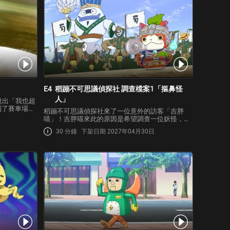
E4
稻蹦不可思議偵探社 調查檔案1「摳鼻怪
人」
說出「我也超
到了賽車場。
稻蹦不可思議偵探社來了一位意外的訪客「吉胖
，簡稱「妖
喵」！吉胖喵來此的原因是希望調查一位妖怪，而
、吹雪姬所
那位妖怪竟然是「摳鼻怪人」！每當摳鼻怪人出現
論如何都想獲
30 分鐘
下架日期 2027年04月30日
在景太面前，吉胖喵就會被強制召喚，使得他錯過
了許多珍貴的開心時間，因此對吉胖喵來說，摳鼻
怪人是不可原諒的…