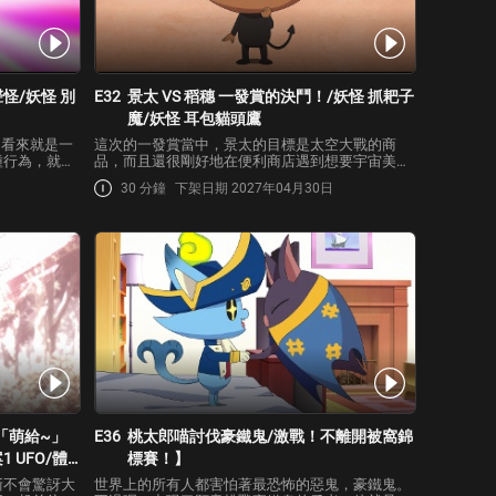
怪/妖怪 別
E32
景太 VS 稻穗 一發賞的決鬥！/妖怪 抓耙子
魔/妖怪 耳包貓頭鷹
中看來就是一
這次的一發賞當中，景太的目標是太空大戰的商
種行為，就一
品，而且還很剛好地在便利商店遇到想要宇宙美少
那邊看到，有
女戰隊商品的稻穗。雖然兩人都沒有中大獎，但卻
30 分鐘
下架日期 2027年04月30日
要加料時，或
已經快被抽完了 目標放在「最後一抽獎」，景太與
同的行動！原
稻穗展開了一場激烈的戰鬥！/不論是什麼小錯都會
進行回報的妖…
「萌給~」
E36
桃太郎喵討伐豪鐵鬼/激戰！不離開被窩錦
 UFO/體
標賽！】
漸不會驚訝大
世界上的所有人都害怕著最恐怖的惡鬼，豪鐵鬼。