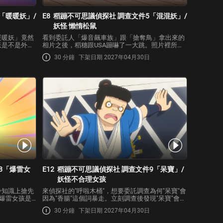
「暖暖妖」/
E8
稻蹦不可思議偵探社 調查文件5「混混妖」/
妖怪 懶惰松鼠
暖暖妖」竟然
看到委託人「爆音飆車族」跟「搶奪鳥」拿出來的
妖是不是外遇
相片之後，稻穗跟USA蹦嚇了一大跳。照片裡所拍
。看到開心地
到的是的飛機頭！這次他們要調查的是，每到晚上
30 分鐘
下架日期 2027年04月30日
得比平常還要
就會把飛機頭拿下來，然後不知去處的混混妖！不
類的時候，曾
過一位路過的老人看到那個飛機頭，說出了「傳說
中的飛機頭」…
8「爆雷女
E12
稻蹦不可思議偵探社 調查文件9「呆寶」/
妖怪不合理女孩
冷知識上搶先
來偵探社的"呼啦木桶"，想要委託調查為何"呆寶"會
查爆雷女孩是
因為"香腸"這個詞暴走。立刻調查後發現"呆寶"會避
立刻調查爆雷
開含有"香腸"類似的詞、或是形狀很像的東西。在
30 分鐘
下架日期 2027年04月30日
種地方收集情
調查時，USA蹦完整說出了"香腸"這個詞，讓呆寶
爆雷女孩在還
徹底大爆發！但是另一方面，只要對呆寶說了…