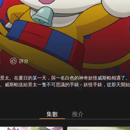
表
評分
景太。在夏日的某一天，與一名白色的神奇妖怪威斯帕相遇了。
。威斯帕送給景太一隻不可思議的手錶－妖怪手錶，從那天開始
的各種令人頭痛的事情，全都是妖怪所做的好事？景太會與引起
就會成為景太的妖怪好朋友！
集數
推介