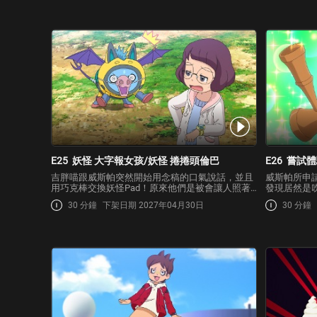
艦」附身了！景太為了讓冷靜戰艦感到害怕，於是
鼠」附身到
接二連三召喚了…
呢？就在她
E25
妖怪 大字報女孩/妖怪 捲捲頭倫巴
E26
嘗試體
吉胖喵跟威斯帕突然開始用念稿的口氣說話，並且
威斯帕所申
用巧克棒交換妖怪Pad！原來他們是被會讓人照著
發現居然是
大字報內容行動的妖怪「大字報女孩」附身了！景
之後，卻只
30 分鐘
下架日期 2027年04月30日
30 分鐘
太等人為了按照大字報女孩所寫的無理內容行動，
上有著景太
全都累到不行。但想到某件事情的景太，此時召喚
到底這個洞
出來的妖怪是…
一陣實驗之