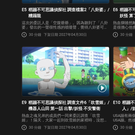
E5
稻蹦不可思議偵探社 調查檔案2「八卦婆」/
E6
稻蹦不
糟蹋龍
妖怪 算
這次的委託人是「空腹爺爺」。因為聽到了「八卦
熱血獅雖然
婆」發出的一聲很性感的噴嚏聲，覺得八卦婆可能
是很擔心他
有隱藏的一面，因此希望能對她進行調查。一行人
來委託稻穗
30 分鐘
下架日期 2027年04月30日
30 分鐘
馬上前往八卦婆的家裡展開調查，卻發現她早就起
兩人馬上就
床去散步，就跟一般的老婆婆一樣。趁這機會到家
個這麼熱血
裡四處調查一番…
決定直接詢
E9
稻蹦不可思議偵探社 調查文件6「吹雪姬」/
E10
稻蹦不
機器人山田 第一話 出擊/妖怪 不安警衛
人」/
熱血之魂兄弟的成員們一同來委託調查「吹雪
USA蹦有兩
姬」！隔天，大家一起到吹雪姬的家裡時，沒想到
USA蹦。然
出現在那的是「雪女」！而且雪女還非常溫柔地接
查，他的徒
30 分鐘
下架日期 2027年04月30日
30 分鐘
待大家！/因為機器人的實驗失敗而喪失性命的山田
因。展開調
博士，不知是否為命運的捉弄，化身為機器人山田
爸、爸爸」