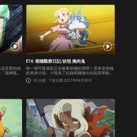
E16
稻穗觀察日記/妖怪 燒肉鬼
出這笑聲的就
有一個可疑身影正在偷看稻穗的房間！原來是稻穗
是「湯姆喵」
的弟弟小陸。小陸為了紀錄稻穗做出的詭異舉動，
的是景太曾經
於是開始寫觀察日記。另一方面，稻穗也為了不被
30 分鐘
下架日期 2027年04月30日
完全搞錯的妖
小陸發現自己做出詭異的舉動，而再三小心。但這
方法，景太將
時候媽媽卻被「不可置信寶」附身了！稻穗等人費
盡千辛萬苦，好…