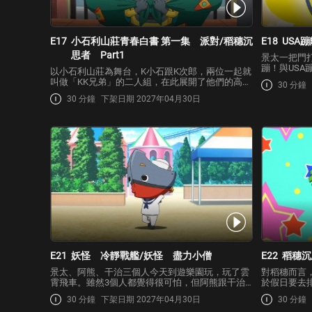
E17
小石利山莊青春白書 第一集 派對/稻穗沉
E18
USA
思者 Part1
景太一把門
蹦！與US
以小石利山莊為舞台，K小石跟K次郎，兩位一起就
吵了一架所
叫做「KK兄弟」的二人組，在此展開了他們的高中
30 分鐘
因，就會忍
生活。他們就讀的小石利山莊高中，是只有大都市
30 分鐘
下架日期 2027年04月30日
話時都得非
才有的超貴族高中。K小石因為這裡與鄉下實在太
正好來到…
不一樣了，因此接二連三地感到驚訝！就在這時
候，他們遇到…
E21
妖怪 冷靜戰艦/妖怪 盡力小僧
E22
稻穗沉
景太、阿熊、干治三個人今天到遊樂園玩，玩了雲
對稻穗而言
霄飛車。雖然3個人都覺得很可怕，但阿熊跟干治
於假日要去
突然態度一變，冷靜地說要再去挑戰另一個遊樂設
到學校照顧
30 分鐘
下架日期 2027年04月30日
30 分鐘
施！原來他們是被能讓人冷靜下來的妖怪「冷靜戰
位。就在這