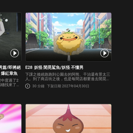
做出的好事！景太聽說我流龍可以讓被附身的人變
界上各種謎團
得很有個性而更大…
邊搜尋「魚
男篇/即將絕
E28
妖怪 閒晃鯊魚/妖怪 不懂男
 爆紅章魚
下課之後繞路跑到公園去的阿熊、干治還有景太三
人。到了商店街之後，也是每間店都要進去閒晃一
中度過了2
下，幾乎不打算回家。」原來景太他們是被會讓人
稻穗找來了九
30 分鐘
下架日期 2027年04月30日
忍不住跑去閒晃的妖怪「閒晃鯊魚」附身了！閒晃
但是 ！/會
鯊魚最喜歡吃大家四處閒晃時所長出來的草，會很
剛好鳥」，因
專心地一直吃。
鳥也在這時候