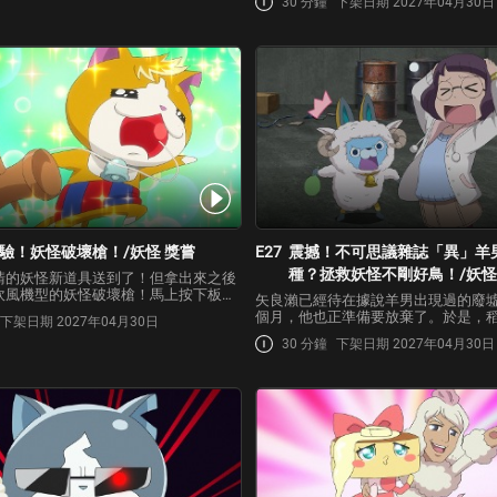
稻穗身上了！到底什麼職位比較輕鬆
30 分鐘
下架日期 2027年04月30日
後看到了「傳說獵人」，持續追尋世
陷入沉…
的矢良瀨先生！矢良瀨雖然潛伏在河
人」的下落…
驗！妖怪破壞槍！/妖怪 獎嘗
E27
震撼！不可思議雜誌「異」羊
種？拯救妖怪不剛好鳥！/妖怪
請的妖怪新道具送到了！但拿出來之後
吹風機型的妖怪破壞槍！馬上按下板機
矢良瀨已經待在據說羊男出現過的廢墟
有風吹了出來。仔細一看，妖怪破壞槍
個月，他也正準備要放棄了。於是，
下架日期 2027年04月30日
等人很熟知，要放某種東西進去的洞 ！
尾等妖怪，決定要自己來創造出羊男，
裡應該要放什麼進去呢？景太等人經過
30 分鐘
下架日期 2027年04月30日
讓人在想耍帥的時候失敗的妖怪「不
後…
為某種理由瀕臨滅絕危機！而不剛好
生下蛋來！為…