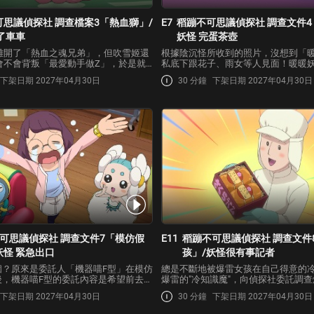
可思議偵探社 調查檔案3「熱血獅」/
E7
稻蹦不可思議偵探社 調查文件4
了車車
妖怪 完蛋茶壺
離開了「熱血之魂兄弟」，但吹雪姬還
根據陰沉怪所收到的照片，沒想到「
會不會背叛「最愛動手做Z」，於是就
私底下跟花子、雨女等人見面！暖暖
與USA蹦對熱血獅進行跟監調查。雖然
了？於是稻穗與USA蹦開始展開調查
下架日期 2027年04月30日
30 分鐘
下架日期 2027年04月30日
展開調查了，但是為什麼熱血獅會是一
與花子她們聊天的暖暖妖，陰沉怪變
的妖怪呢？為了尋求這個問題的解答，
更加陰沉了。就在她想起過去還是人
問…
經發誓要永遠…
可思議偵探社 調查文件7「模仿假
E11
稻蹦不可思議偵探社 調查文件
妖怪 緊急出口
孩」/妖怪很有事記者
個？原來是委託人「機器喵F型」在模仿
總是不斷地被爆雷女孩在自己得意的
後，機器喵F型的委託內容是希望前去調
爆雷的"冷知識魔"，向偵探社委託調
弟「模仿假人」最近模仿完全不像的原
如何蒐集情報的。於是USA蹦和稻穗
下架日期 2027年04月30日
30 分鐘
下架日期 2027年04月30日
查之後，模仿假人居然開始做起了「爸
女孩的生活作息，發現她會出入在各
這樣的發聲練習！在假人工廠所製造出
報、腳踏實地的收集爆雷素材。原來