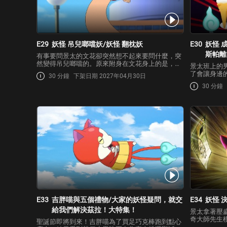
E29
妖怪 吊兒啷噹妖/妖怪 翻枕妖
E30
妖怪 
斯帕離
有事要問景太的文花卻突然想不起來要問什麼，突
然變得吊兒啷噹的。原來附身在文花身上的是，不
景太班上的
論什麼事情都會顧左右而言他的妖怪「吊兒啷噹
了會讓身邊
30 分鐘
下架日期 2027年04月30日
妖」！雖然景太準備要跟吊兒啷噹妖進行戰鬥，但
羊」！原來
對方卻直接把徽章給景太之後就逃跑了。變回原樣
30 分鐘
係變得更加
的文花約了景太一…
什麼樣的狀
三木頭人」
E33
吉胖喵與五個禮物/大家的妖怪疑問，就交
E34
妖怪 
給我們解決茲拉！大特集！
景太拿著壓
奇大師先生
聖誕節即將到來！吉胖喵為了買足巧克棒跑到點心
決定的妖怪