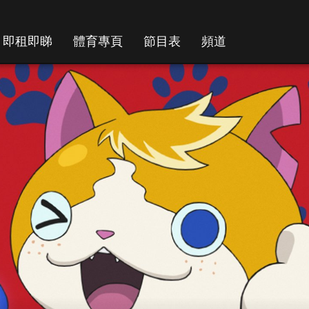
即租即睇
體育專頁
節目表
頻道