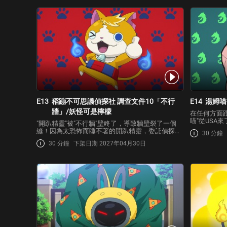
而回到這世界上！
的模仿…
E13
稻蹦不可思議偵探社 調查文件10「不行
E14
湯姆喵
牆」/妖怪可是檸檬
在任何方面
喵"從USA
"開趴精靈"被"不行牆"壁咚了，導致牆壁裂了一個
裡有似乎一
縫！因為太恐怖而睡不著的開趴精靈，委託偵探社
30 分鐘
DREAM』
調查不行牆。隨著稻穗和USA蹦的持續調查，發現
30 分鐘
下架日期 2027年04月30日
一行人前往妖
不行牆竟然跟歌舞伎有很大的關聯。原來他以前是
到…
在一個無論什麼難題都可以帥氣解決的人氣歌舞
伎。然而…