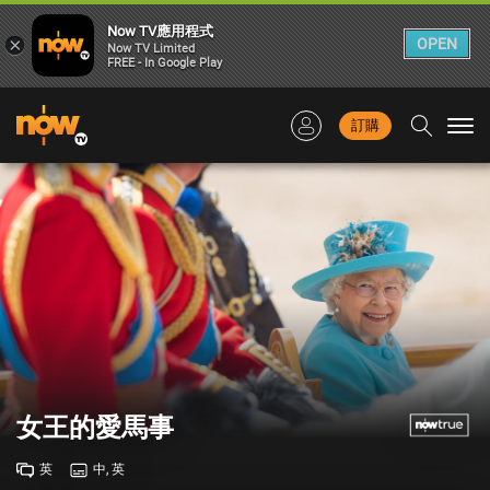
Now TV應用程式
×
OPEN
Now TV Limited
FREE - In Google Play
訂購
Togg
navi
女王的愛馬事
英
中, 英