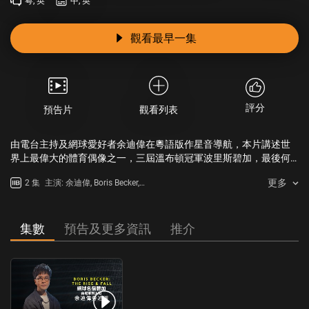
粵, 英
中, 英
觀看最早一集
評分
預告片
觀看列表
由電台主持及網球愛好者余迪偉在粵語版作星音導航，本片講述世
界上最偉大的體育偶像之一，三屆溫布頓冠軍波里斯碧加，最後何
以淪落至身陷英國牢獄。本系列不止引述網球及頭條新聞，更會藉
更多
2 集
主演: 余迪偉, Boris Becker,
他身邊人的視角，揭示真實的碧加。當中許多人更是首次獨家受
Rosalind Eleazar
訪，包括已和他分居的第二任妻子，莎莉莉碧加、前未婚妻雅歷珊
德拉邁雅禾頓及前女友嘉露蓮羅卓。
集數
預告及更多資訊
推介