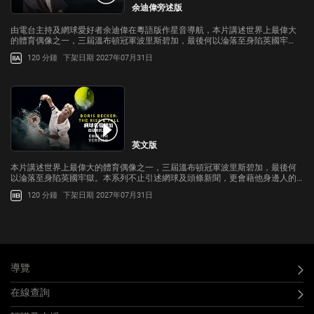
余迪偉旁述版
由電台主持及網球愛好者余迪偉在粵語版作星音導航，本片講述世界上最偉大
的體育偶像之一，三屆溫布頓冠軍波里斯碧加，最後何以淪落至身陷英國牢
獄。本系列不止引述網球及頭條新聞，更會藉他身邊人的視角，揭示真實的碧
120 分鐘
下架日期 2027年07月31日
加。當中許多人更是首次獨家受訪...
英文版
本片講述世界上最偉大的體育偶像之一，三屆溫布頓冠軍波里斯碧加，最後何
以淪落至身陷英國牢獄。本系列不止引述網球及頭條新聞，更會藉他身邊人的
視角，揭示真實的碧加。當中許多人更是首次獨家受訪，包括已和他分居的第
120 分鐘
下架日期 2027年07月31日
二任妻子，莎莉莉碧加...
導覽
在線查詢