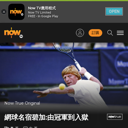
Now TV應用程式
×
OPEN
Now TV Limited
FREE - In Google Play
訂購
Togg
navi
Now True Original
網球名宿碧加:由冠軍到入獄