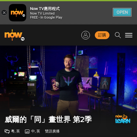
Now TV應用程式
×
OPEN
Now TV Limited
FREE - In Google Play
訂購
Togg
navi
威爾的「同」畫世界 第2季
粵, 英
中, 英
雙語廣播