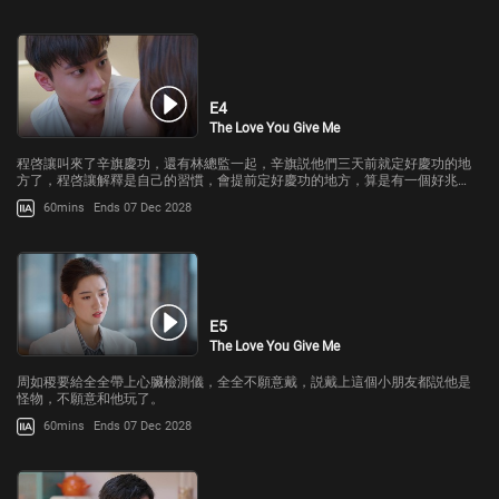
E4
The Love You Give Me
程啓讓叫來了辛旗慶功，還有林總監一起，辛旗説他們三天前就定好慶功的地
方了，程啓讓解釋是自己的習慣，會提前定好慶功的地方，算是有一個好兆
頭。助理拿到了投票的卡片，辛旗讓他去做筆記鑑定。
60mins
Ends 07 Dec 2028
E5
The Love You Give Me
周如稷要給全全帶上心臟檢測儀，全全不願意戴，説戴上這個小朋友都説他是
怪物，不願意和他玩了。
60mins
Ends 07 Dec 2028