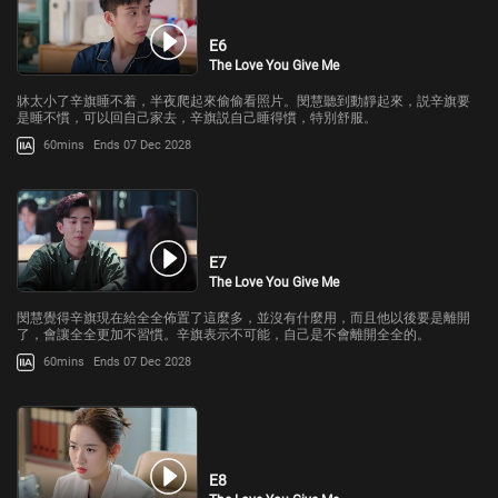
E6
The Love You Give Me
牀太小了辛旗睡不着，半夜爬起來偷偷看照片。閔慧聽到動靜起來，説辛旗要
是睡不慣，可以回自己家去，辛旗説自己睡得慣，特別舒服。
60mins
Ends 07 Dec 2028
E7
The Love You Give Me
閔慧覺得辛旗現在給全全佈置了這麼多，並沒有什麼用，而且他以後要是離開
了，會讓全全更加不習慣。辛旗表示不可能，自己是不會離開全全的。
60mins
Ends 07 Dec 2028
E8