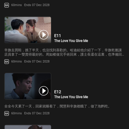
60mins
Ends 07 Dec 2028
E11
The Love You Give Me
辛旗去買鞋，挑了半天，也沒找到喜歡的。哈迪給他介紹了一下，辛旗乾脆讓
店員拿了一雙賣得最好的。周如稷做完手術回來，護士長還在這裏，也準備回
去了。
60mins
Ends 07 Dec 2028
E12
The Love You Give Me
全全今天累了一天，回家就睡着了，閔慧和辛旗都餓了，做了泡麪吃。
60mins
Ends 07 Dec 2028