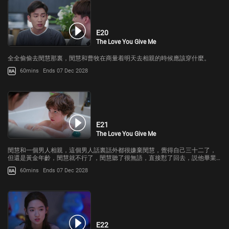
E20
The Love You Give Me
全全偷偷去閔慧那裏，閔慧和曹牧在商量着明天去相親的時候應該穿什麼。
60mins
Ends 07 Dec 2028
E21
The Love You Give Me
閔慧和一個男人相親，這個男人話裏話外都很嫌棄閔慧，覺得自己三十二了，
但還是黃金年齡，閔慧就不行了，閔慧聽了很無語，直接懟了回去，説他畢業
的學校比自己差了兩百多名，自己的工資比他多了三倍，也不知道他哪裏敢嫌
60mins
Ends 07 Dec 2028
棄自己。
E22