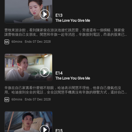
E13
The Love You Give Me
曹牧來游泳館，看到陳家俊在游泳池連忙跳芭蕾，旁邊還有一個橫幅，陳家俊
讓曹牧做自己女朋友。閔慧和辛旗一起等消息，辛旗接到電話，昂基的股東已
經答應投資這個項目了。
60mins
Ends 07 Dec 2028
E14
The Love You Give Me
辛旗在自己家裏看什麼都不順眼，哈迪表示閔慧不理他，他拿自己撒氣也沒
用。哈迪接到全全的電話，全全説閔慧手機裏沒有辛旗的聯繫方式，還好自己
記得哈迪的電話。
60mins
Ends 07 Dec 2028
E15