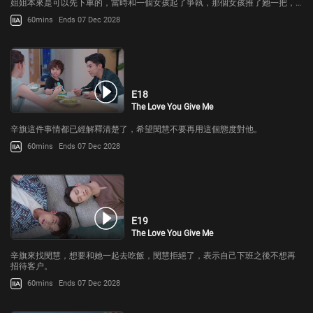
姐姐本來是可以先下車的，當時和一個女孩起了爭執，那個女孩推了她一把，
讓他姐姐沒能下車。閔慧想要解釋，辛旗問閔慧蘇田的死到底是怎麼回事。
60mins
Ends 07 Dec 2028
E18
The Love You Give Me
辛旗這件事情都已經解釋清楚了，希望閔慧不要再用這個態度對他。
60mins
Ends 07 Dec 2028
E19
The Love You Give Me
辛旗來找閔慧，想要和她一起去吃飯，閔慧拒絕了，表示自己下班之後不想再
招待客户。
60mins
Ends 07 Dec 2028