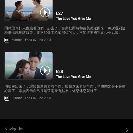
E27
The Love You Give Me
閔慧因為打人也跟着他們一起去了，警察把閔慧和鍾美美送回來，每次遇到這
種事情就應該報警，要不然像丁乙峯那樣的人，不知道要禍害多少小姑娘。
60mins
Ends 07 Dec 2028
E28
The Love You Give Me
周如稷出來了，讓閔慧進去看看辛旗。閔慧進來看到辛旗，辛旗問她是不是擔
心壞了，辛旗表示自己只是這兩天有點累，休息休息就好了。
60mins
Ends 07 Dec 2028
Navigation