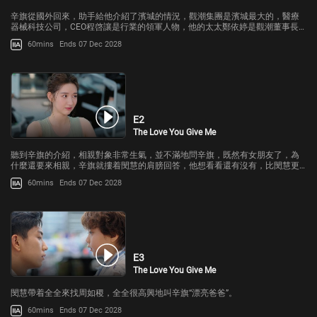
辛旗從國外回來，助手給他介紹了濱城的情況，觀潮集團是濱城最大的，醫療
器械科技公司，CEO程啓讓是行業的領軍人物，他的太太鄭依婷是觀潮董事長
鄭邦國的獨生女兒。
60mins
Ends 07 Dec 2028
E2
The Love You Give Me
聽到辛旗的介紹，相親對象非常生氣，並不滿地問辛旗，既然有女朋友了，為
什麼還要來相親，辛旗就摟着閔慧的肩膀回答，他想看看還有沒有，比閔慧更
好的女人。
60mins
Ends 07 Dec 2028
E3
The Love You Give Me
閔慧帶着全全來找周如稷，全全很高興地叫辛旗“漂亮爸爸”。
60mins
Ends 07 Dec 2028