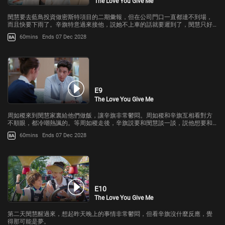
The Love You Give Me
閔慧要去藍鳥投資做密斯特項目的二期彙報，但在公司門口一直都達不到場，
而且快要下雨了。辛旗特意過來接他，説她不上車的話就要遲到了，閔慧只好
坐上了車。
60mins
Ends 07 Dec 2028
E9
The Love You Give Me
周如稷來到閔慧家裏給他們做飯，讓辛旗非常鬱悶。周如稷和辛旗互相看對方
不順眼，都冷嘲熱諷的。等周如稷走後，辛旗説要和閔慧談一談，説他想要和
誰談戀愛。
60mins
Ends 07 Dec 2028
E10
The Love You Give Me
第二天閔慧醒過來，想起昨天晚上的事情非常鬱悶，但看辛旗沒什麼反應，覺
得那可能是夢。