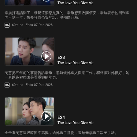
The Love You Give Me
辛旗打電話問了，發現這消息是真的。辛旗想要收購佰安，辛迪表示他回到國
內不到一年，想要收購佰安的話，沒那麼容易。
60mins
Ends 07 Dec 2028
E23
The Love You Give Me
閔慧把五年前的事情告訴辛旗，那時候她進入觀潮工作，程啓讓對她很好，她
一直以為程啓讓是看重她的能力。
60mins
Ends 07 Dec 2028
E24
The Love You Give Me
全全看閔慧這段時間不高興，給她送了禮物，還給辛旗送了親子手錶。