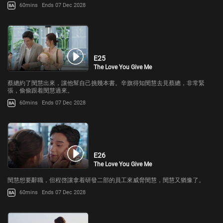
60mins
Ends 07 Dec 2028
E25
The Love You Give Me
蔡總約了閔慧出來，讓他幫自己挑幾本書。辛旗得知閔慧去見蔡總，非常緊
張，偷偷跟着閔慧過來。
60mins
Ends 07 Dec 2028
E26
The Love You Give Me
閔慧想要辭職，但程啓讓拿着研發二部的員工來威脅閔慧，閔慧又猶豫了。
60mins
Ends 07 Dec 2028