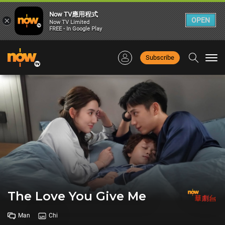
Now TV應用程式
×
OPEN
Now TV Limited
FREE - In Google Play
Subscribe
Togg
navi
The Love You Give Me
Man
Chi