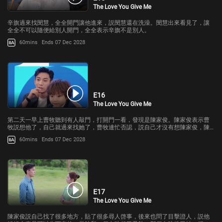
The Love You Give Me
辛旗過來找閔慧，全全開門讓他進來，説閔慧還在洗澡。閔慧出來看見了，讓
全全不可以隨便給別人開門，全全表示辛旗不是別人。
60mins
Ends 07 Dec 2028
E16
The Love You Give Me
第二天一早上曹牧聽到有人敲門，打開門一看，發現是陳家俊。陳家俊表示曹
牧説想他了，自己就過來找她了，曹牧連忙否認，説自己才沒有想陳家俊，陳
家俊拿出了手機，是昨天錄下的曹牧給他打電話的視頻。
60mins
Ends 07 Dec 2028
E17
The Love You Give Me
陳家俊説自己找了很多地方，貼了很多尋人啓事，後來也問了目擊證人，説他