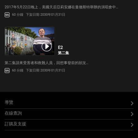
2017年5月22日晚上，美國天后亞莉安娜在曼徹斯特舉辦的演唱會中…
60 分鐘
下架日期 2030年01月31日
E2
第二集
第二集請來受害者和救難人員，回想事發前的狀況…
60 分鐘
下架日期 2030年01月31日
導覽
在線查詢
訂購及支援