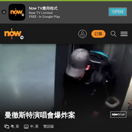
Now TV應用程式
×
OPEN
Now TV Limited
FREE - In Google Play
訂購
Togg
navi
曼徹斯特演唱會爆炸案
粵, 英
中, 英
雙語版