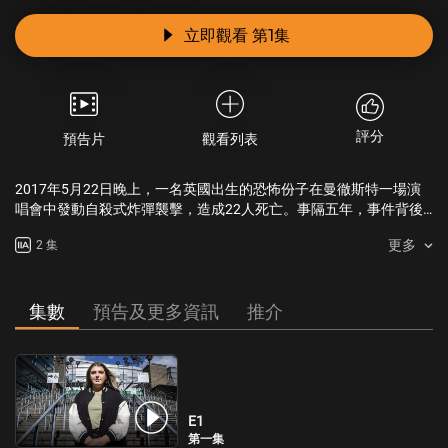
立即觀看 第1集
評分
預告片
觀看列表
2017年5月22日晚上，一名英國出生的恐怖份子在曼徹斯特一場演
唱會中發動自殺式炸彈襲擊，造成22人死亡。事隔五年，事件背後
的真相終於浮出檯面。
更多
2 集
集數
預告及更多資訊
推介
E1
第一集