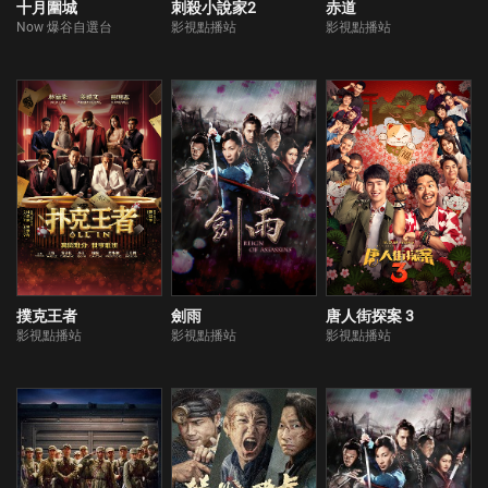
十月圍城
刺殺小說家2
赤道
Now 爆谷自選台
影視點播站
影視點播站
撲克王者
劍雨
唐人街探案 3
影視點播站
影視點播站
影視點播站