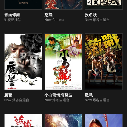
青面修羅
怒襲
投名狀
影視點播站
Now Cinema
Now 爆谷自選台
魔警
小白龍情海翻波
激戰
Now 爆谷自選台
Now 爆谷自選台
Now 爆谷自選台