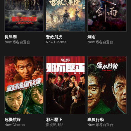
長津湖
營救飛虎
劍雨
Now 爆谷自選台
Now Cinema
Now 爆谷自選台
危機航線
邪不壓正
獵狐行動
Now Cinema
影視點播站
Now 爆谷自選台