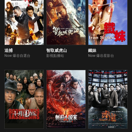
追捕
智取威虎山
鐵妹
Now 爆谷自選台
影視點播站
Now 爆谷星影台