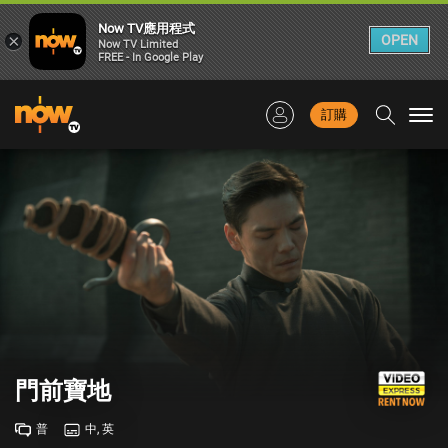
Now TV應用程式
×
OPEN
Now TV Limited
FREE - In Google Play
訂購
Togg
navi
門前寶地
普
中, 英