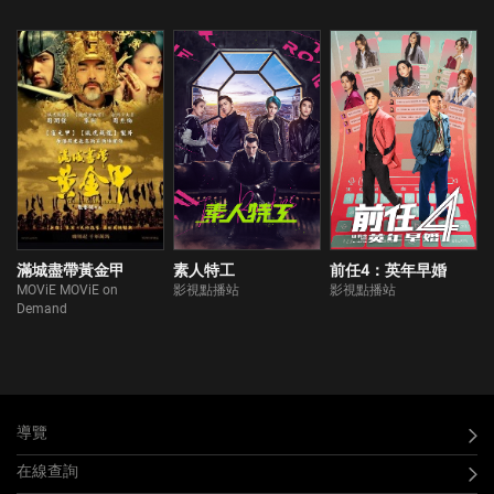
滿城盡帶黃金甲
素人特工
前任4：英年早婚
MOViE MOViE on
影視點播站
影視點播站
Demand
導覽
在線查詢