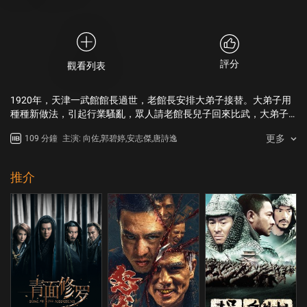
評分
觀看列表
1920年，天津一武館館長過世，老館長安排大弟子接替。大弟子用
種種新做法，引起行業騷亂，眾人請老館長兒子回來比武，大弟子
為防止比武失敗，採取過激行為。武行生出上一代不會發生的事
更多
109 分鐘
主演: 向佐,郭碧婷,安志傑,唐詩逸
變。
推介