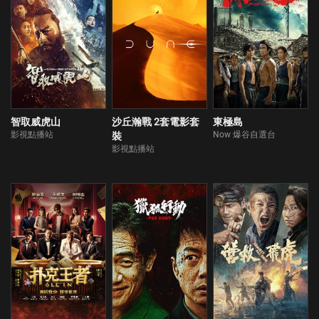
智取威虎山
沙丘瀚戰 2套電影套
東極島
影視點播站
Now 爆谷自選台
裝
影視點播站