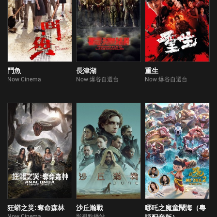
鬥魚
長津湖
重生
Now Cinema
Now 爆谷自選台
Now 爆谷自選台
狂蟒之災: 奪命森林
沙丘瀚戰
哪吒之魔童鬧海（粵
Now Cinema
影視點播站