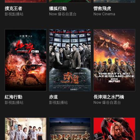
撲克王者
獵狐行動
營救飛虎
影視點播站
Now 爆谷自選台
Now Cinema
紅海行動
赤道
長津湖之水門橋
影視點播站
影視點播站
Now 爆谷自選台