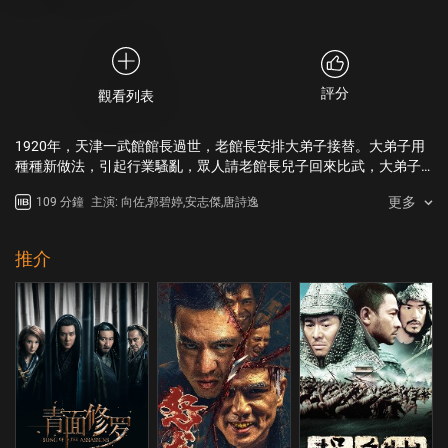
評分
觀看列表
1920年，天津一武館館長過世，老館長安排大弟子接替。大弟子用
種種新做法，引起行業騷亂，眾人請老館長兒子回來比武，大弟子
為防止比武失敗，採取過激行為。武行生出上一代不會發生的事
更多
109 分鐘
主演: 向佐,郭碧婷,安志傑,唐詩逸
變。
推介