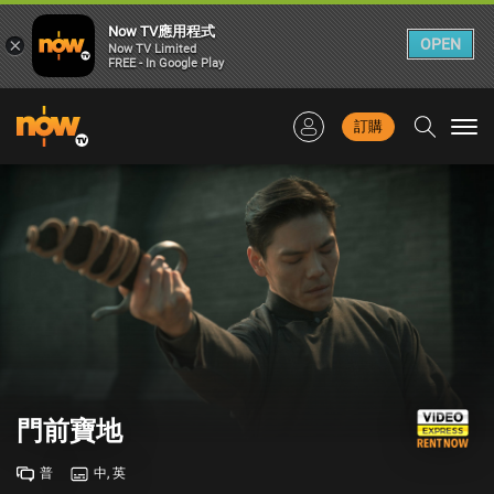
Now TV應用程式
×
OPEN
Now TV Limited
FREE - In Google Play
訂購
Togg
navi
門前寶地
普
中, 英