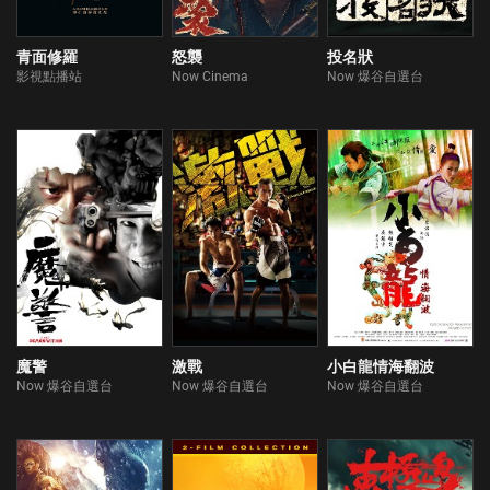
青面修羅
怒襲
投名狀
影視點播站
Now Cinema
Now 爆谷自選台
魔警
激戰
小白龍情海翻波
Now 爆谷自選台
Now 爆谷自選台
Now 爆谷自選台