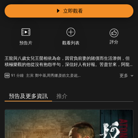
立即觀看
評分
預告片
觀看列表
王龍與八歲女兒王螢相依為命，因背負前妻的賭債而生活潦倒，但
積極樂觀的他從沒有抱怨半句，深信好人有好報。苦盡甘來，阿龍
終於還清債務，並決定帶女兒去泰國旅遊，不幸的是螢螢在旅程中
更多
91 分鐘
主演: 鄭中基,周秀娜,姜皓文,姜超,傅
被拐子集團擄走了。痛失至親的阿龍徹底放棄以往信念，為了留在
舜盈
泰國，他與泰國華僑阿蘭再婚。兩年來他一直暗中打聽拐子集團的
消息，不惜犧牲一切化身成雙手沾血的復仇者。最後他能夠重拾昔
日的善念，大徹大悟，還是墜入萬劫不復的仇恨地獄呢？
預告及更多資訊
推介