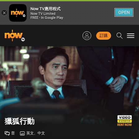
Now TV應用程式
×
OPEN
Now TV Limited
FREE - In Google Play
訂購
Togg
navi
獵狐行動
普
英文、中文