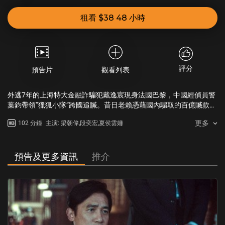
租看 $38 48 小時
評分
預告片
觀看列表
外逃7年的上海特大金融詐騙犯戴逸宸現身法國巴黎，中國經偵員警
葉鈞帶領“獵狐小隊”跨國追贓。昔日老賴憑藉國內騙取的百億贓款躋
身海外上流社會，上萬百姓畢生積蓄盡毀，家破人亡…黑錢流向成
更多
102 分鐘
主演: 梁朝偉,段奕宏,夏侯雲姍
謎，街頭追殺、人體炸彈、惡徒設局圍剿，步步緊逼！當獵手淪為
獵物，獵狐小隊能否逆風翻盤？百億詐騙，跨境追逃！
預告及更多資訊
推介