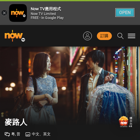
Now TV應用程式
×
OPEN
Now TV Limited
FREE - In Google Play
訂購
Togg
navi
麥路人
粵, 普
中文、英文