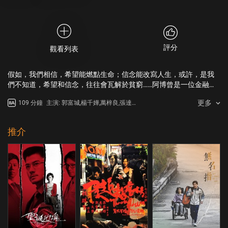
評分
觀看列表
假如，我們相信，希望能燃點生命；信念能改寫人生，或許，是我
們不知道，希望和信念，往往會瓦解於貧窮……阿博曾是一位金融才
俊，但一場股災挪用公款，結果淪為階下囚……出獄後的阿博無法原
更多
109 分鐘
主演: 郭富城,楊千嬅,萬梓良,張達明,
諒自己的過錯，對年老體衰的母親和為他肩負巨大債務的妹妹十分
劉雅瑟,鮑起靜,顧定軒,吳嘉星
愧疚，因此不想回家，更自暴自棄，從此成了無家者，活在眾多比
他更無明天的人當中，找回些安全感。十年前與阿珍一面之緣，因
推介
與阿博惺惺相惜而漸漸走近，希望一天令他重新能振作……阿博在快
餐店內遇到不少同路人，相互改寫了各自的人生：帶著囡囡一直為
奶奶還債而債台高築的媽媽、不敢回家的等伯、靠街頭賣畫維生的
口水祥、剛離家出走的孤僻少年深仔等。眾人都以阿博為首，互相
扶持，希望能盡力幫助彼此走過人生低谷……