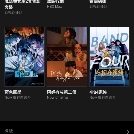
魔法壞女巫2套電影
黑袋行動
帝國驕雄
HBO Max
影視點播站
套裝
影視點播站
藍色巨星
阿媽有咗第二個
4拍4家族
Now 爆谷自選台
Now Cinema
Now 爆谷自選台
導覽