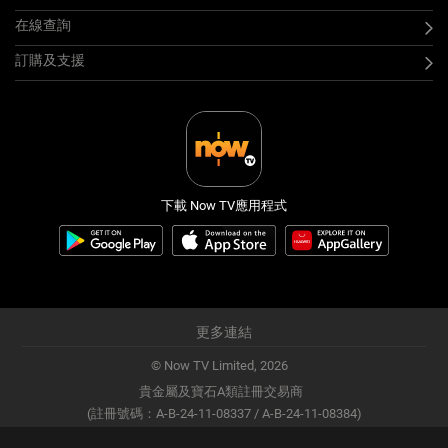
在線查詢
訂購及支援
下載 Now TV應用程式
更多連結
© Now TV Limited,
2026
貴金屬及寶石A類註冊交易商
(註冊號碼：A-B-24-11-08337 / A-B-24-11-08384)