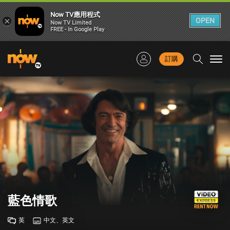
Now TV應用程式
×
OPEN
Now TV Limited
FREE - In Google Play
訂購
Togg
navi
藍色情歌
英
中文、英文