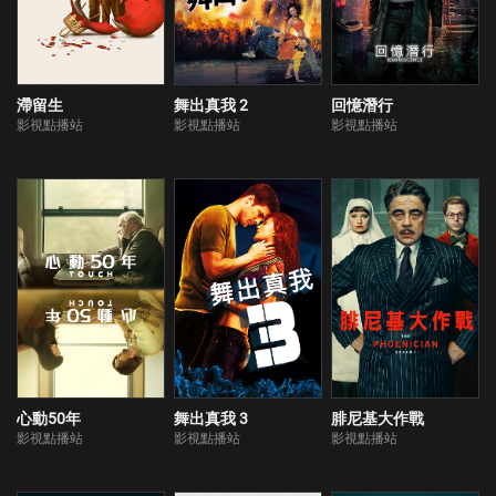
滯留生
舞出真我 2
回憶潛行
影視點播站
影視點播站
影視點播站
心動50年
舞出真我 3
腓尼基大作戰
影視點播站
影視點播站
影視點播站