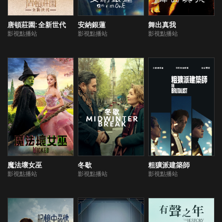
唐頓莊園: 全新世代
安納銀蓮
舞出真我
影視點播站
影視點播站
影視點播站
魔法壞女巫
冬歇
粗獷派建築師
影視點播站
影視點播站
影視點播站