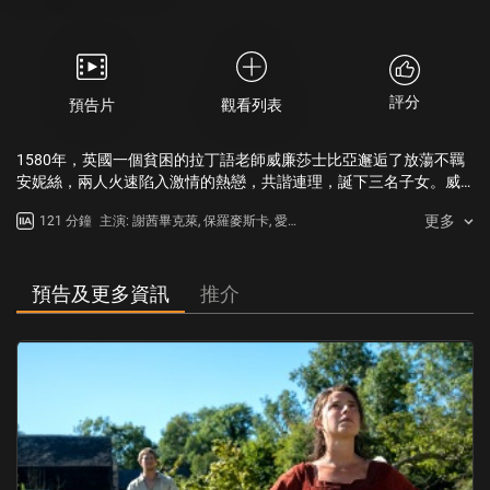
評分
預告片
觀看列表
1580年，英國一個貧困的拉丁語老師威廉莎士比亞邂逅了放蕩不羈
安妮絲，兩人火速陷入激情的熱戀，共諧連理，誕下三名子女。威
廉遠赴倫敦發展戲劇事業，安妮絲獨自照顧家庭。兒子突然因病去
更多
121 分鐘
主演: 謝茜畢克萊, 保羅麥斯卡, 愛美
世，令兩人曾經親密的關係受到考驗，這份哀痛也啟發了莎士比亞
莉屈臣, 祖艾雲
創作出不朽鉅作《哈姆雷特》。
預告及更多資訊
推介