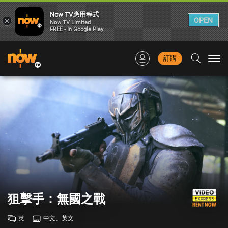
Now TV應用程式
×
OPEN
Now TV Limited
FREE - In Google Play
訂購
Togg
navi
狙擊手：無國之戰
英
中文、英文