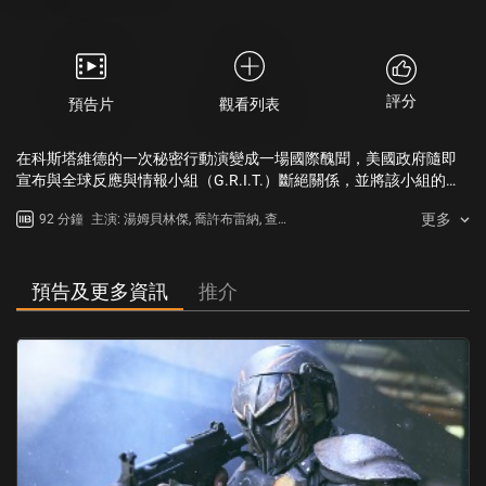
評分
預告片
觀看列表
在科斯塔維德的一次秘密行動演變成一場國際醜聞，美國政府隨即
宣布與全球反應與情報小組（G.R.I.T.）斷絕關係，並將該小組的成
員貼上恐怖分子的標籤。王牌狙擊手布蘭登·貝克特遭到自己效力的
更多
92 分鐘
主演: 湯姆貝林傑, 喬許布雷納, 查德
國家的追捕，被迫擅離職守。然而，他卻發現自己最後的盟友——鳳
麥可柯林斯
凰反抗軍——已被效力於科斯塔維德殘暴總理的傭兵組織「鐵軍團」
徹底摧毀。戰友們被囚禁並面臨公開處決，布蘭登與他的父親——傳
奇狙擊手托馬斯·貝克特、戰友“零號特工”以及少數反叛者重聚，展
預告及更多資訊
推介
開了一場幾乎不可能完成的秘密營救行動。