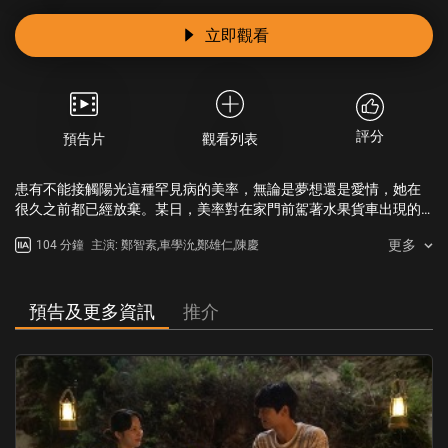
立即觀看
評分
預告片
觀看列表
患有不能接觸陽光這種罕見病的美率，無論是夢想還是愛情，她在
很久之前都已經放棄。某日，美率對在家門前駕著水果貨車出現的
「水果青年」敏俊一見鍾情，為了可以見到敏俊，美率每日都盼著
更多
104 分鐘
主演: 鄭智素,車學沇,鄭雄仁,陳慶
太陽下山的時間。每晚都出來努力賣水果的敏俊，也被只在晚上出
來唱歌的美率吸引，完全迷上了這位有如灰姑娘般的女孩，而在不
知不覺間，敏俊亦只期盼著晚上的到來。漸行漸近兩個人，一起分
享著夢想與愛情的滋味，美率與敏俊互相為對方打氣，同時美率正
預告及更多資訊
推介
式挑戰唱作歌手的活動，而敏俊亦朝著演員的方向發展……