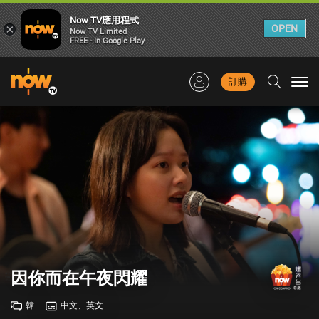
Now TV應用程式
×
OPEN
Now TV Limited
FREE - In Google Play
訂購
Togg
navi
因你而在午夜閃耀
韓
中文、英文