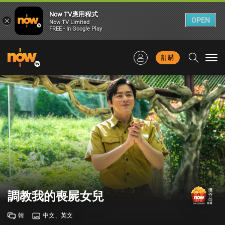
Now TV應用程式
×
OPEN
Now TV Limited
FREE - In Google Play
訂購
Togg
navi
調教我的喪屍女兒
韓
中文、英文