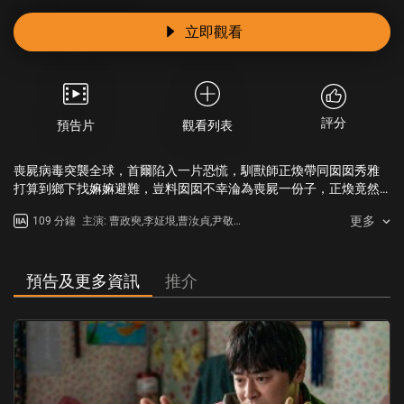
立即觀看
評分
預告片
觀看列表
喪屍病毒突襲全球，首爾陷入一片恐慌，馴獸師正煥帶同囡囡秀雅
打算到鄉下找嫲嫲避難，豈料囡囡不幸淪為喪屍一份子，正煥竟然
職業病上身，從囡囡身上找到與平時訓練的猛獸有共通點，靈機一
更多
109 分鐘
主演: 曹政奭,李姃垠,曹汝貞,尹敬浩,
觸誓要進行極度危險的「癲」才計畫，對喪屍囡囡進行一連串特
崔惟理
訓，實行自己女兒自己調教！正煥抱著只要不開口咬人，她就不是
喪屍的精神全力訓練，即使一家幾口被世界遺棄到鄉下的一隅，但
也不可怕…然而當世上剩下唯一的喪屍，共存是否最好的選擇？
預告及更多資訊
推介