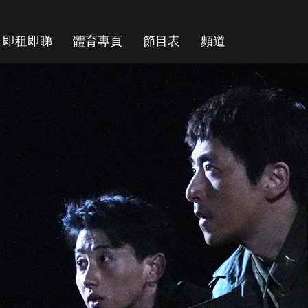
即租即睇
體育專頁
節目表
頻道