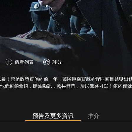
觀看列表
評分
罪風暴！禁槍政策實施的前一年，藏匿巨額寶藏的悍匪頭目越獄出
他們封鎖全鎮，斷油斷訊，救兵無門，居民無路可逃！鎮內僅餘
分贓不均，上演狗咬狗的困獸之鬥。1支手槍3個兵，如何將44
預告及更多資訊
推介