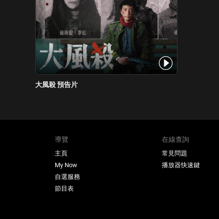
大風殺 預告片
導覽
在線查詢
主頁
常見問題
My Now
播放器快速鍵
自選服務
節目表