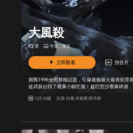
大風殺
普
中文、英文
立即觀看
預告片
挑戰1996全民禁槍話題，引爆最癲最火最喪犯
徒武裝佔領了廢棄小鎮忙崖！趁巨型沙塵暴肆虐，
對兇徒屠殺平民，誓死血戰守護家園。匪徒內鬨，
125 分鐘
主演: 白客,辛柏青,郎月婷
法？