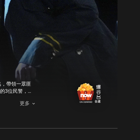
逃，帶領一眾匪
的3位民警，面
個悍匪就地正
更多