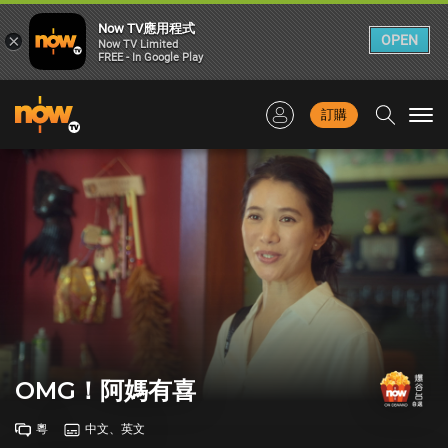
Now TV應用程式
×
OPEN
Now TV Limited
FREE - In Google Play
訂購
Togg
navi
OMG！阿媽有喜
粵
中文、英文