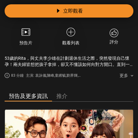
立即觀看
評分
預告片
觀看列表
53歲的Rita，與丈夫李少雄在計劃退休生活之際，突然發現自己懷
孕！兩夫婦皆想把孩子拿掉，卻又不懂該如何向對方開口。直到一
場家庭聚餐上，兩個孩子意外發現媽媽的秘密，反應譁然。與此同
更多
83 分鐘
主演: 袁詠儀,陳峰,童繽毓,劉界輝,黃
時，少雄的妹妹—福玲從外國歸來，毅然要搬進來和眾人同住。水火
潔琪
不容的姑嫂關係，令李家頓時陷入一場混亂的爭執。Rita一氣之下，
毅然當個高齡產婦,揚言決定把肚子裡的孩子生下，平靜的小康之
家，開始了前所未有的「大改革」。然而,就在這奇妙的懷胎過程
預告及更多資訊
推介
中，每人都因為這突如其來的小生命，開始變得不一樣……其中包括
結婚多年卻不想生育的福玲；不善於表達自己的宅男兒子；年輕貌
美卻從未真心待人的小女兒；還有缺乏勇氣面對自己的父親……正當
一切皆以為塵埃落定之際，眾人卻收到一個消息：肚子裡的孩子，
可能患有「唐氏綜合症」。面對得來容易，堅持有難的生命，Rita該
如何選擇？