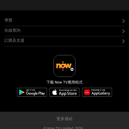
導覽
在線查詢
訂購及支援
下載 Now TV應用程式
更多連結
© Now TV Limited,
2026