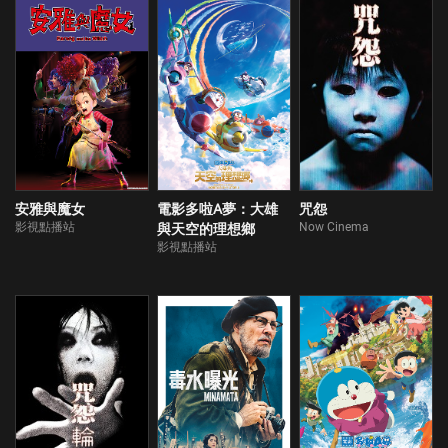
安雅與魔女
電影多啦A夢：大雄
咒怨
影視點播站
Now Cinema
與天空的理想鄉
影視點播站