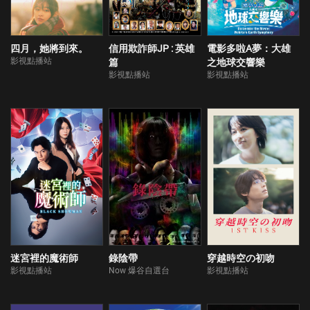
四月，她將到來。
信用欺詐師JP : 英雄
電影多啦A夢：大雄
影視點播站
篇
之地球交響樂
影視點播站
影視點播站
迷宮裡的魔術師
錄陰帶
穿越時空の初吻
影視點播站
Now 爆谷自選台
影視點播站