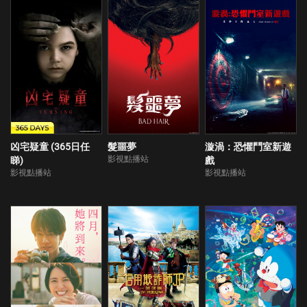
凶宅疑童 (365日任
髮噩夢
漩渦：恐懼鬥室新遊
影視點播站
睇)
戲
影視點播站
影視點播站