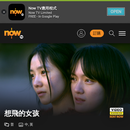
Now TV應用程式
×
OPEN
Now TV Limited
FREE - In Google Play
訂購
Togg
navi
想飛的女孩
普
中, 英