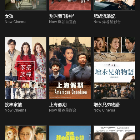
女孩
別叫我“賭神”
肥貓流浪記
Now Cinema
Now 爆谷自選台
Now 爆谷星影台
接棒家族
上海假期
增永兄弟物語
Now Cinema
Now 爆谷星影台
Now Cinema