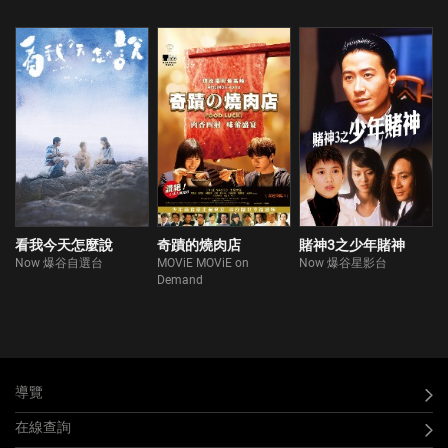
看我今天怎麼說
奇蹟的燒肉店
賭神3之少年賭神
Now 爆谷自選台
MOViE MOViE on
Now 爆谷星影台
Demand
導覽
在線查詢