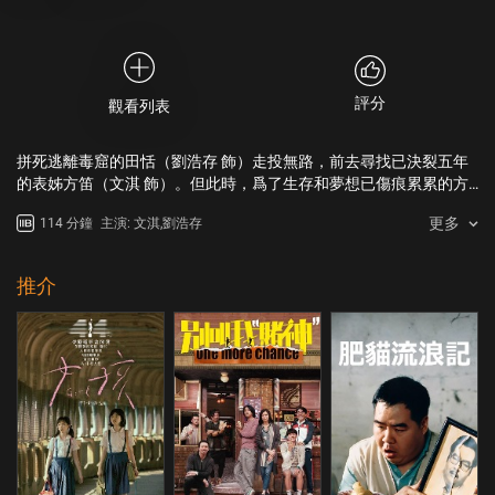
評分
觀看列表
拼死逃離毒窟的田恬（劉浩存 飾）走投無路，前去尋找已決裂五年
的表姊方笛（文淇 飾）。但此時，爲了生存和夢想已傷痕累累的方
笛並沒有做好接納表妹的準備。隨着犯罪分子的步步緊逼，表姊妹
更多
114 分鐘
主演: 文淇,劉浩存
二人命運的齒輪不得不重新咬合在一起。
推介