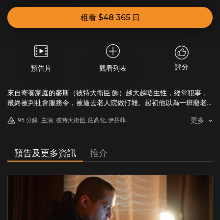
租看 $48 365 日
評分
預告片
觀看列表
來自寄養家庭的麥斯（彼特大衛臣 飾）越大越唔生性，經常犯事，
最終被判社會服務令，被逼去老人院做打雜。起初他以為一班廢老
人畜無害，後來慢慢察覺竟然有人存心靠害！為了拆解恐怖陰謀，
更多
95 分鐘
主演: 彼特大衛臣, 莊高化, 伊芬菲臘
麥斯冒險闖進禁止進入的老人院四樓，一連串心寒詭怪事件接連發
斯
生，但他卻不知道自己早已墮入老詭的股掌之中…
預告及更多資訊
推介