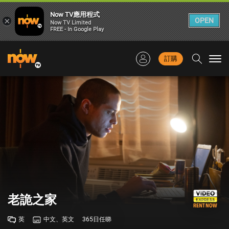
Now TV應用程式
×
OPEN
Now TV Limited
FREE - In Google Play
訂購
Togg
navi
老詭之家
英
中文、英文
365日任睇