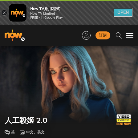
Now TV應用程式
×
OPEN
Now TV Limited
FREE - In Google Play
訂購
Togg
navi
人工殺姬 2.0
英
中文、英文