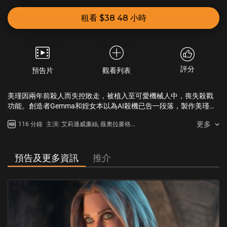
租看 $38 48 小時
評分
預告片
觀看列表
美瑾因兩年前殺人而失控敗走，被植入至可愛機械人中，喪失殺戳
功能。創造者Gemma和姪女本以為AI殺機已告一段落，製作美瑾的
技術卻落入了私人國防公司手中，促使軍用級戰鬥機械人艾美莉亞
更多
116 分鐘
主演: 艾莉遜威廉絲, 薇奧拉麥格勞,
誕生，成為最強卧底殺手。艾美莉亞的自我意識爆棚，拒絕聽從人
拜仁佐敦阿發拉斯, 珍凡伊普斯, 伊
類命令，並強行執行自己一套殺人計劃！唯一可以壓制她的，就是
凡娜莎克諾
把美瑾再次植入人形，升呢為更具殺傷力的殺姬，決一死戰⋯⋯
預告及更多資訊
推介