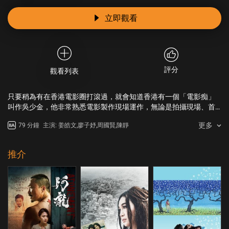
立即觀看
評分
觀看列表
只要稍為有在香港電影圈打滾過，就會知道香港有一個「電影痴」
叫作吳少金，他非常熟悉電影製作現場運作，無論是拍攝現場、首
映還是發佈會，只要跟港產片有關，便總是能夠發現他不請自來的
更多
79 分鐘
主演: 姜皓文,廖子妤,周國賢,陳靜
蹤影。沒有人知道吳少金這個電影痴漢從何而來，為何而來…真人騷
節目負責人細薑懷疑吳少金是專門利用劣評來威逼電影公司繳付廣
告費的神秘影評人，她決定把這個「電影痴漢」鎖定為目標，進行
推介
徹底調查，卻引發出吳少金不為人知的秘密…