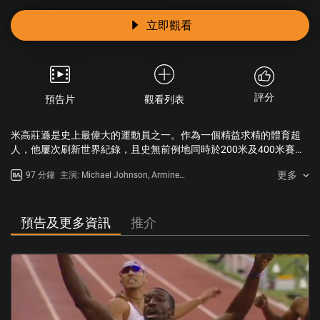
立即觀看
評分
預告片
觀看列表
米高莊遜是史上最偉大的運動員之一。作為一個精益求精的體育超
人，他屢次刷新世界紀錄，且史無前例地同時於200米及400米賽事
中奪冠。可伴隨著成功而來的卻是挫折，如今，他是一名中風倖存
更多
97 分鐘
主演: Michael Johnson, Armine
者。這是關於一個體育超級英雄的故事，也是關於一個面對著死
Shamiryan, Paul Johnson Jr.,
亡、脆弱的人的故事。
Clyde Hart, Bob Costas, Deon
Minor, Dr Tyler Cooper, Roger Black
預告及更多資訊
推介