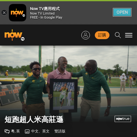
Now TV應用程式
×
OPEN
Now TV Limited
FREE - In Google Play
訂購
Togg
navi
短跑超人米高莊遜
粵, 英
中文、英文
雙語版