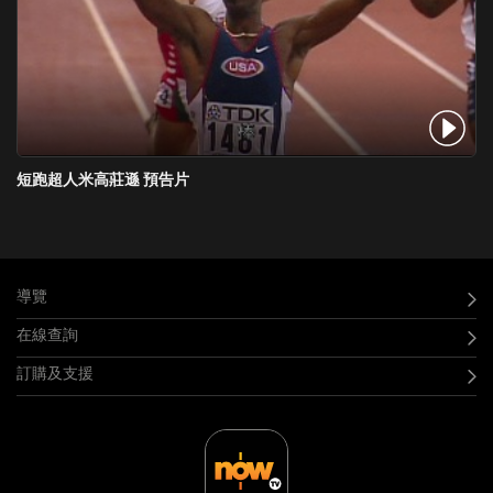
短跑超人米高莊遜 預告片
導覽
在線查詢
訂購及支援