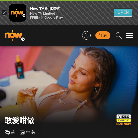
Now TV應用程式
×
OPEN
Now TV Limited
FREE - In Google Play
訂購
Togg
navi
敢愛咁做
英
中, 英