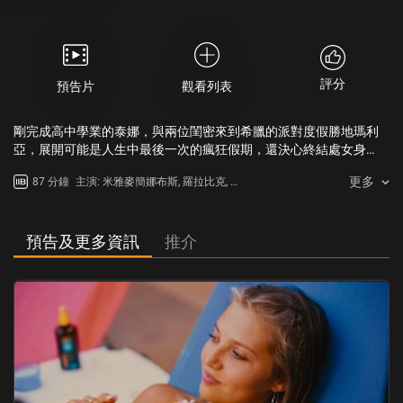
評分
預告片
觀看列表
剛完成高中學業的泰娜，與兩位閨密來到希臘的派對度假勝地瑪利
亞，展開可能是人生中最後一次的瘋狂假期，還決心終結處女身
份。一個又一個酒酣耳熱的派對令人頭昏目眩，然而熱切期待的初
更多
87 分鐘
主演: 米雅麥簡娜布斯, 羅拉比克, 森
體驗，破了的不只是泰娜的處子之身，她對性愛的幻想與期盼亦隨
姆博湯利, 尚湯瑪士
愛琴海冰冷的海水沖走。
預告及更多資訊
推介