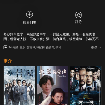
評分
觀看列表
慕容輝與笠水，兩個頹廢中年，一對難兄難弟。輝是一個踏實老
闆，經營老人院，不敵加租狂潮，債台高築，破產邊緣，仍然死不
放棄。水是一個滑頭司機，吵架不服輸，遇事即腳軟，家裡婆媳天
更多
94 分鐘
主演: 郭富城, 林家棟, 任賢齊, 張可
天糾紛，能躲一天算一天，終於躲不過今天。錢，成了世上所有
頤, 林雪, 鮑起靜, 盧海鵬, 胡定欣, 梁
「廢中」一道邁不過的坎。一連兩宗、一大一小、毫無瓜葛的突發
仲恆, 曾比特, 符家浚
找換店械劫案，誘發了輝、水計劃進行劫案，也陰差陽錯地遇上了
推介
悍匪梅藍天。梅是個摔跤手，生活拮据，愛子遭遇雷擊橫死，為了
兌現亡兒承諾，鋌而走險，從越南偷渡來港打劫，卻被手下丟失一
半贓款，贓款正正落在水所駕的的士裡。輝、水黑市買槍，被女幹
探姜姐(張可頤飾) 盯上，誤會輝、水是械劫大賊，追查至交易現
場，不料梅殺到搶奪贓款，警匪駁火，梅挾持著輝、水逃之夭夭。
輝、水買槍不成，劫又打不成，梅更不料的士裡贓款早已丟失。
梅、輝、水同是天涯淪落人，梅決定邀請輝、水一同策劃「臨時械
劫」！輝、水在打劫途中，為了保命逃走，梅不忿被輝、水擺了一
道，一怒之下挾持輝、水作為人質，前去逃亡地點。冤家路窄，梅
遭遇偷竊贓款真兇，賊車撞上賊車！此時，姜姐鍥而不捨，臨危趕