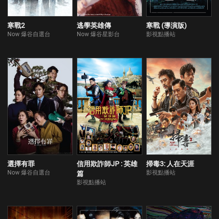
到，在車禍現場裡，槍戰、搶錢一觸即發，到底誰生誰死誰破案？
寒戰2
逃學英雄傳
寒戰 (導演版)
Now 爆谷自選台
Now 爆谷星影台
影視點播站
選擇有罪
信用欺詐師JP : 英雄
掃毒3: 人在天涯
Now 爆谷自選台
影視點播站
篇
影視點播站