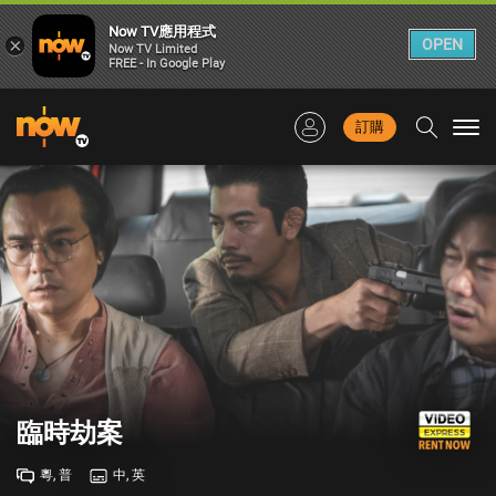
Now TV應用程式
×
OPEN
Now TV Limited
FREE - In Google Play
訂購
Togg
navi
臨時劫案
粵, 普
中, 英