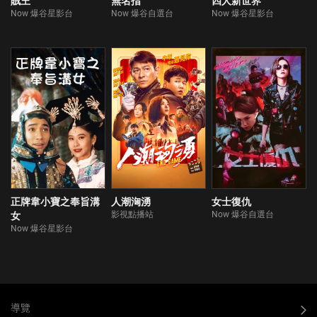
賊王
無名指
四人新世界
Now 爆谷星影台
Now 爆谷自選台
Now 爆谷星影台
正牌韋小寶之奉旨溝
人潮洶湧
女士復仇
影視點播站
Now 爆谷自選台
女
Now 爆谷星影台
導覽