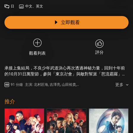
日
中文、英文
立即觀看
評分
觀看列表
承接上集結局，不良少年武道決心再次透過神秘力量，回到十年前
的10月31日萬聖節，參與「東京卍會」與敵對幫派「芭流霸羅」最
血腥的終局一戰！到底武道可否阻止「東京卍會」六位創始成員決
更多
91 分鐘
主演: 北村匠海, 吉澤亮, 山田裕貴,
裂，拯救因此而被殺的日向及改變「東京卍會」的未來？
杉野遙亮
推介