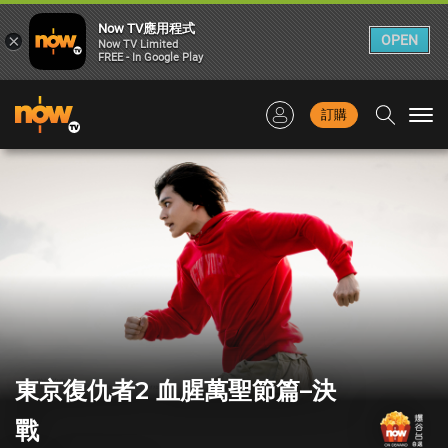
Now TV應用程式
×
OPEN
Now TV Limited
FREE - In Google Play
訂購
Togg
navi
東京復仇者2 血腥萬聖節篇–決
戰