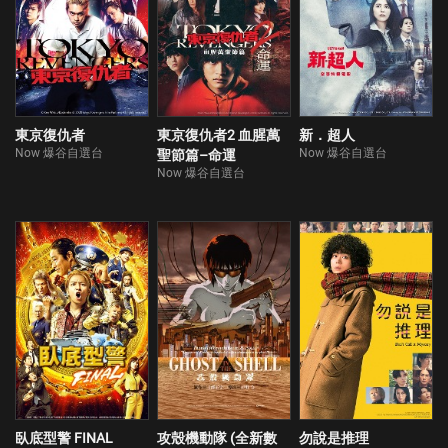
東京復仇者
東京復仇者2 血腥萬
新．超人
Now 爆谷自選台
Now 爆谷自選台
聖節篇–命運
Now 爆谷自選台
臥底型警 FINAL
攻殼機動隊 (全新數
勿說是推理