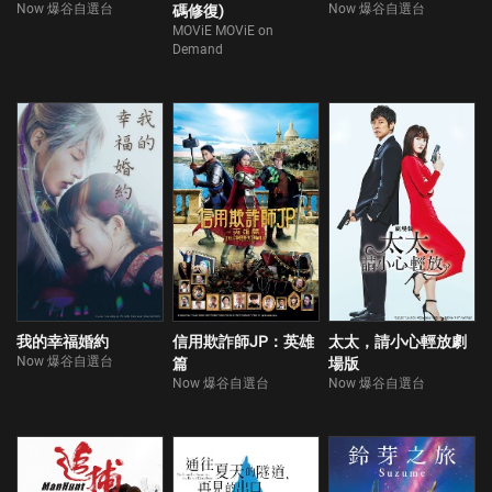
Now 爆谷自選台
Now 爆谷自選台
碼修復)
MOViE MOViE on
Demand
我的幸福婚約
信用欺詐師JP：英雄
太太，請小心輕放劇
Now 爆谷自選台
篇
場版
Now 爆谷自選台
Now 爆谷自選台