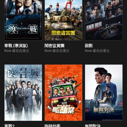
寒戰 (導演版)
閨密盜賞團
困獸
Now 爆谷自選台
Now 爆谷自選台
Now 爆谷自選台
寒戰2
臨時劫案
無間對決