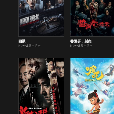
困獸
醬園弄．懸案
Now 爆谷自選台
Now 爆谷自選台