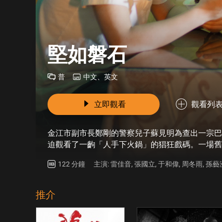
堅如磐石
普
中文、英文
立即觀看
觀看列
金江市副市長鄭剛的警察兒子蘇見明為查出一宗巴
迫觀看了一齣「人手下火鍋」的猖狂戲碼。一場舊
現事件越發不可收拾…
122 分鐘
主演: 雷佳音, 張國立, 于和偉, 周冬雨, 孫
推介