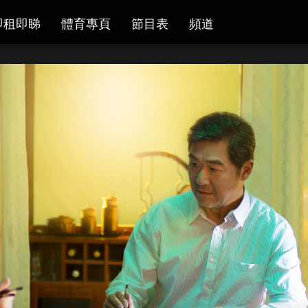
即租即睇
體育專頁
節目表
頻道