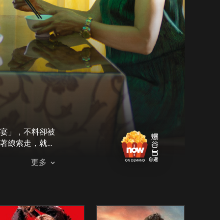
宴」，不料卻被
著線索走，就發
更多