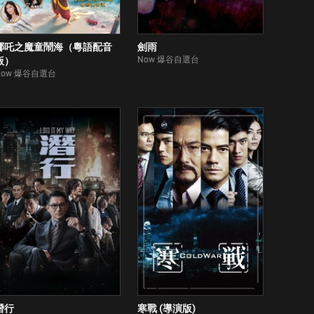
哪吒之魔童鬧海（粵語配音
劍雨
Now 爆谷自選台
版）
Now 爆谷自選台
潛行
寒戰 (導演版)