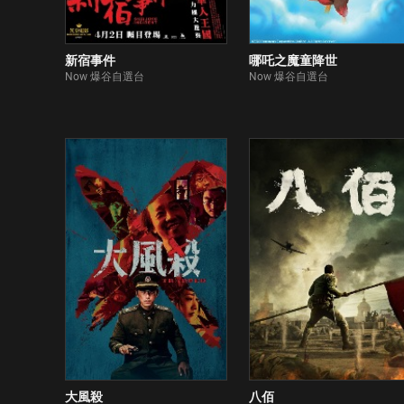
新宿事件
哪吒之魔童降世
Now 爆谷自選台
Now 爆谷自選台
大風殺
八佰