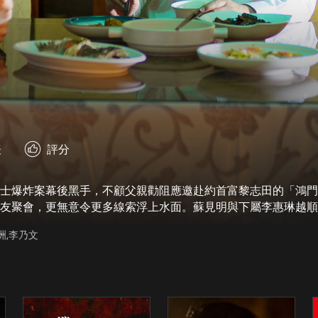
表
評分
士爆炸案幕後黑手，不顧父親勸阻應邀赴約首富黎志田的「鴻門
友聚會，更無意令更多線索浮上水面。蘇見明與下屬李惠琳越順
藝洲,李乃文