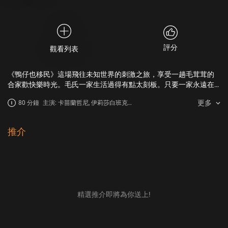
評分
觀看列表
《鴨仔也移民》這場飛往未知世界的刺激之旅，享受一趟毛茸茸的
合家歡快樂時光。毛氏一家生活過得有點太刻板。只要一家永遠在
新英格蘭的池塘游來游去，爸爸阿嘜就心滿意足，但媽媽彭美渴求
更多
80 分鐘
主演: 卡苗蘭哲尼, 伊莉莎白班克絲,
改變，很想讓一對仔女擴闊眼界。
奧卡菲娜
推介
精選推介即將為你送上!