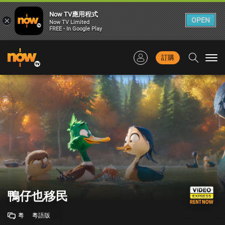
Now TV應用程式
×
OPEN
Now TV Limited
FREE - In Google Play
訂購
Togg
navi
鴨仔也移民
粵
粵語版