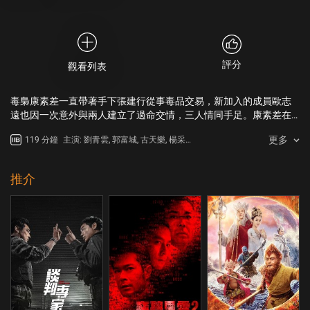
評分
觀看列表
毒梟康素差一直帶著手下張建行從事毒品交易，新加入的成員歐志
遠也因一次意外與兩人建立了過命交情，三人情同手足。康素差在
香港的販毒生意被警方查處後帶團隊逃到金三角發展，卻意外發現
更多
119 分鐘
主演: 劉青雲, 郭富城, 古天樂, 楊采
身邊藏有臥底。此刻，是敵是友，一片茫然。
鈺, 羅嘉良, 袁富華, 謝君豪
推介