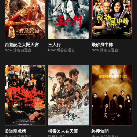
西遊記之大鬧天宮
三人行
飛砂風中轉
Now 爆谷自選台
Now 爆谷自選台
Now 爆谷自選台
柔道龍虎榜
掃毒3: 人在天涯
終極無間
Now 爆谷自選台
影視點播站
Now 爆谷自選台