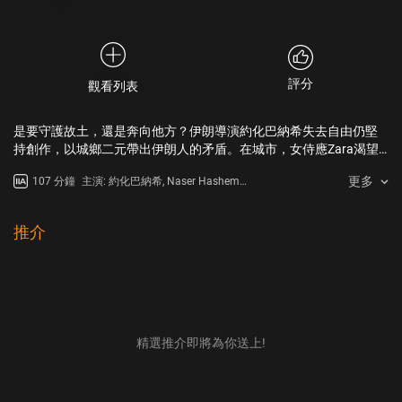
評分
觀看列表
是要守護故土，還是奔向他方？伊朗導演約化巴納希失去自由仍堅
持創作，以城鄉二元帶出伊朗人的矛盾。在城市，女侍應Zara渴望
離開伊朗前往歐洲，某天丈夫帶回一本護照，眼見夢想即將成真，
更多
107 分鐘
主演: 約化巴納希, Naser Hashemi,
然而護照只有一本，兩人頓時陷於走與留的兩難中。在鄉村，導演
Vahid Mobasseri, Bakhtiyar
巴納希來到傳統小村莊拍攝，甚至獲邀拍攝邊境走私客，直至遇上
Panjeei, Mina Kavani, Narges
一名神秘女子，一張照片竟導致整個村落分崩離析⋯⋯鏡頭下，角
Delaram
推介
色夾在離開與留下的抉擇間。現實中，導演即使三番四次被禁拍，
甚至身陷囹圄，仍不願放下電影使命，決心拍下伊朗人的困局與悲
哀。
精選推介即將為你送上!