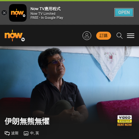
Now TV應用程式
×
OPEN
Now TV Limited
FREE - In Google Play
訂購
Togg
navi
伊朗無熊無懼
波斯
中, 英