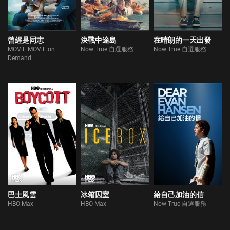
曾經是同志
決戰中途島
在晴朗的一天出發
MOViE MOViE on
Now True 自選服務
Now True 自選服務
Demand
巴士風雲
冰箱囚室
給自己加油的信
HBO Max
HBO Max
Now True 自選服務