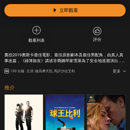
立即觀看
評分
觀看列表
囊括2019奧斯卡最佳電影、最佳原創劇本及最佳男配角，由真人真
事改篇，《綠簿旅友》講述非裔鋼琴家雪萊為了安全地巡迴演出，
聘請白人東尼為司機。原本互看不順眼的兩人，漸漸放下對彼此的
更多
130 分鐘
主演: 維高摩天臣, 馬許沙拉艾利
偏見，發展出一段動人的友誼。
推介