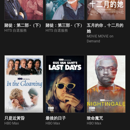
賭徒：第二部 -（下）
賭徒：第三部 -（下）
五月的你，十二月的
HITS 自選服務
HITS 自選服務
她
MOViE MOViE on
Demand
只是近黃昏
最後的日子
致命魔咒
HBO Max
HBO Max
HBO Max