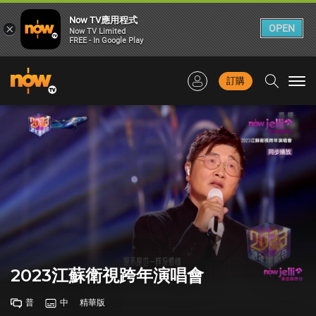
Now TV應用程式
×
OPEN
Now TV Limited
FREE - In Google Play
訂購
Togg
navi
2023江蘇衛視跨年演唱會
普
中
精華版