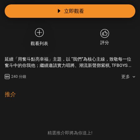
立即觀看
評分
觀看列表
延續「用奮斗點亮幸福」主題，以 “我們”為核心主線，致敬每一位
奮斗中的你我他；繼續邀請實力唱將、潮流新聲鄧紫棋, TFBOYS 王
源, 譚維維, 張藝凡, 劉維, 廖昌永等加盟，用亞洲頂秀的極致品質與創
更多
240 分鐘
意，與每一位奮斗的你我他攜手，迎接2023年的到來。
推介
精選推介即將為你送上!