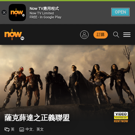
Now TV應用程式
×
OPEN
Now TV Limited
FREE - In Google Play
訂購
Togg
navi
薩克薛達之正義聯盟
英
中文、英文