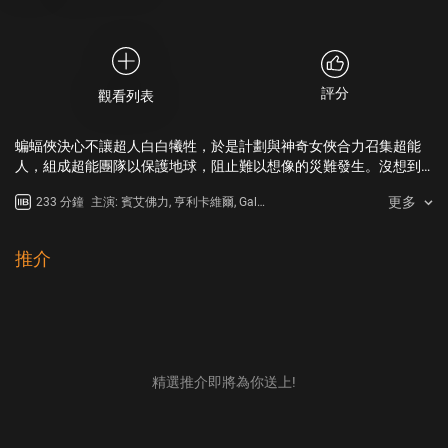
評分
觀看列表
蝙蝠俠決心不讓超人白白犧牲，於是計劃與神奇女俠合力召集超能
人，組成超能團隊以保護地球，阻止難以想像的災難發生。沒想到
情況卻比蝙蝠俠預期的更加艱難，每位團隊成員都必須先面對並克
更多
233 分鐘
主演: 賓艾佛力, 亨利卡維爾, Gal
服一直以來令他們裹足不前的困擾，最終凝聚彼此的力量，組成一
Gadot, 謝洛美艾朗斯, 威廉 達福, JK
個前所未見的英雄聯盟。如今，蝙蝠俠（賓艾佛力 飾）、神力女俠
西蒙斯, 戴安蓮, 康妮尼爾森, 愛美雅
（姬嘉鐸 飾）、水行俠（積遜莫瑪 飾）、鋼骨（雷菲沙 飾）以及閃
當絲, 謝西艾辛堡, 傑森摩莫亞, Ezra
推介
電俠（艾薩米勒 飾）必須在一切太遲之前，阻止荒狼、達克賽德以
Miller, Ray Fisher
及狄薩德的邪惡計劃，拯救地球。
精選推介即將為你送上!