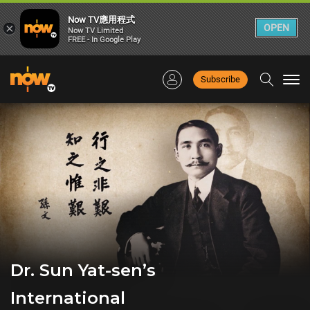
Now TV應用程式
×
OPEN
Now TV Limited
FREE - In Google Play
Subscribe
Togg
navi
Dr. Sun Yat-sen’s
International