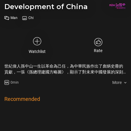
Development of China
Man
Chi
Rate
Watchlist
世紀偉人孫中山一生以革命為己任，為中華民族作出了彪炳史冊的
貢獻，一張《孫總理建國方略圖》，顯示了對未來中國發展的深刻
見解和宏偉氣魄；跟隨生活在南京的台灣青年，解讀孫中山描繪的
More
0min
國家建設的藍圖，走進一代偉人的興國夢。
Recommended